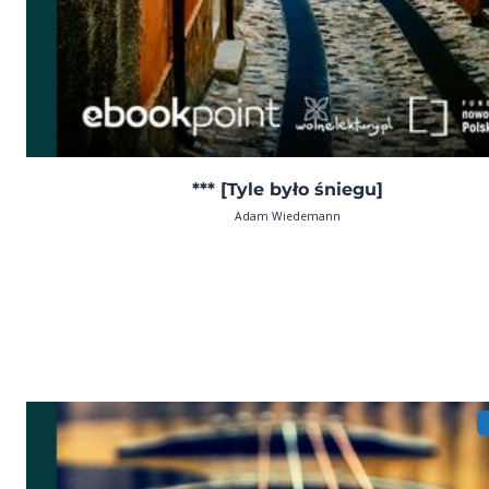
*** [Tyle było śniegu]
Adam Wiedemann