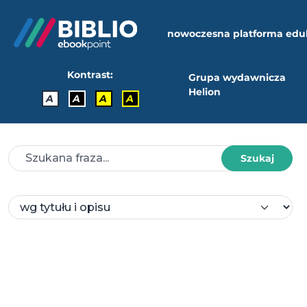
nowoczesna platforma edu
Kontrast:
Grupa wydawnicza
Helion
A
A
A
A
Szukaj