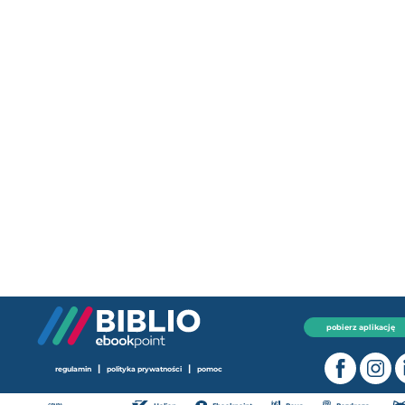
pobierz aplikację
|
|
regulamin
polityka prywatności
pomoc