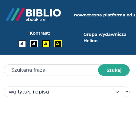
nowoczesna platforma edu
Kontrast:
Grupa wydawnicza
Helion
A
A
A
A
Szukaj