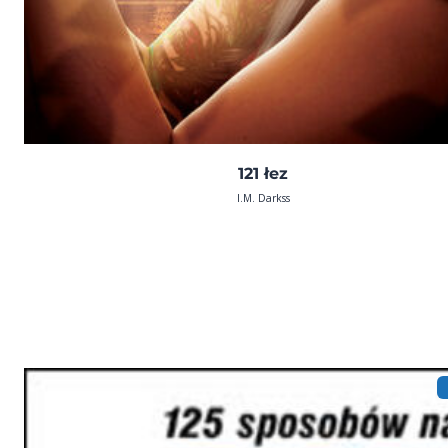
121 łez
I.M. Darkss