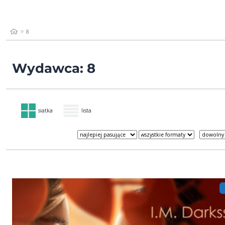
8
Wydawca: 8
siatka
lista