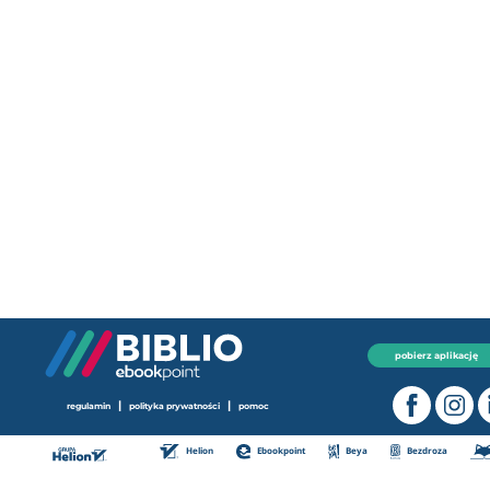
pobierz aplikację
|
|
regulamin
polityka prywatności
pomoc
Helion
Ebookpoint
Beya
Bezdroza