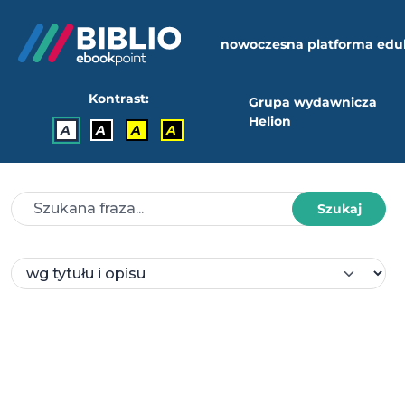
nowoczesna platforma edu
Kontrast:
Grupa wydawnicza
Helion
A
A
A
A
Szukaj