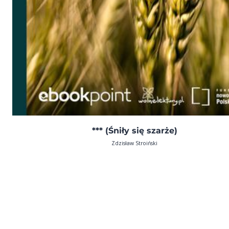
*** (Śniły się szarże)
Zdzisław Stroiński