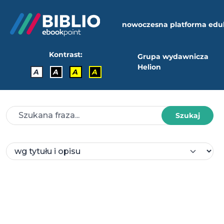
nowoczesna platforma edu
Kontrast:
Grupa wydawnicza
Helion
A
A
A
A
Szukaj