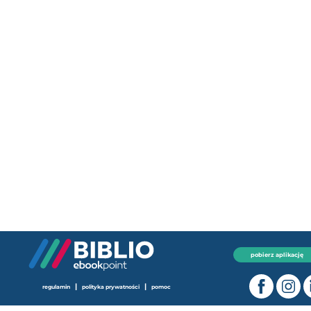
pobierz aplikację
|
|
regulamin
polityka prywatności
pomoc