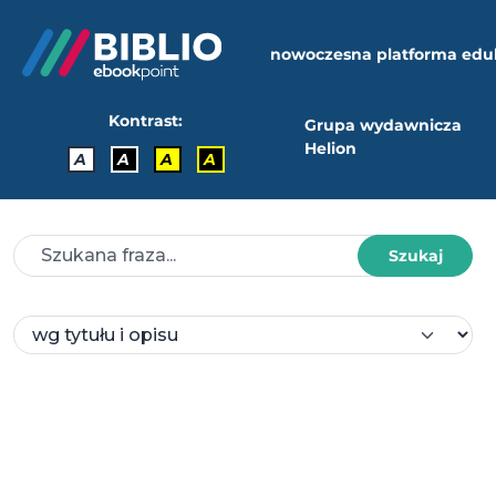
nowoczesna platforma edu
Kontrast:
Grupa wydawnicza
Helion
A
A
A
A
Szukaj