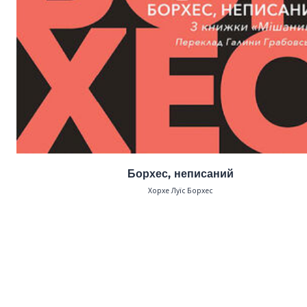
Борхес, неписаний
Хорхе Луїс Борхес