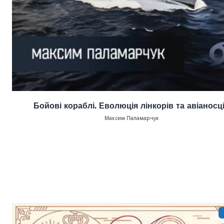
Бойові кораблі. Еволюція лінкорів та авіаносц
Максим Паламарчук