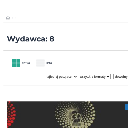
8
Wydawca: 8
siatka
lista