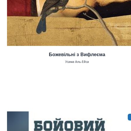
Божевільні з Вифлеєма
Усама Аль-Ейса