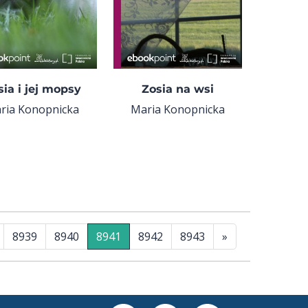
sia i jej mopsy
Zosia na wsi
ria Konopnicka
Maria Konopnicka
8939
8940
8941
8942
8943
»