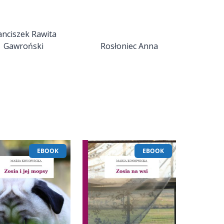
anciszek Rawita
Gawroński
Rosłoniec Anna
EBOOK
EBOOK