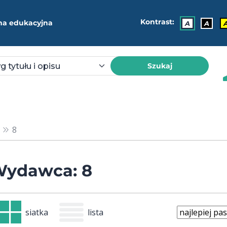
Kontrast:
ma edukacyjna
A
A
Szukaj
8
ydawca: 8
siatka
lista