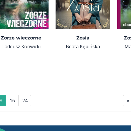
Zorze wieczorne
Zosia
Zo
Tadeusz Konwicki
Beata Kępińska
Ma
8
16
24
«