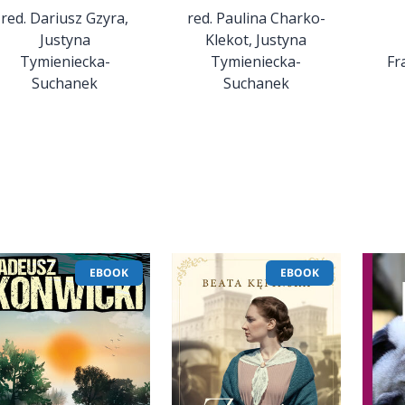
red. Dariusz Gzyra,
red. Paulina Charko-
Justyna
Klekot, Justyna
Tymieniecka-
Tymieniecka-
Fr
Suchanek
Suchanek
EBOOK
EBOOK