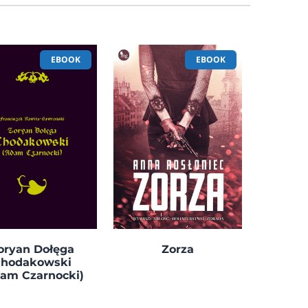
EBOOK
EBOOK
oryan Dołęga
Zorza
hodakowski
am Czarnocki)