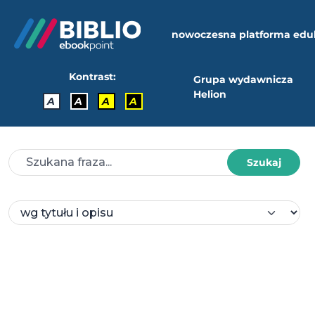
nowoczesna platforma edu
Kontrast:
Grupa wydawnicza
Helion
A
A
A
A
Szukaj