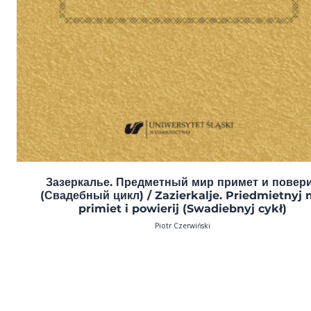
Зазеркалье. Предметный мир примет и повер
(Свадебный цикл) / Zazierkalje. Priedmietnyj 
primiet i powierij (Swadiebnyj cykł)
Piotr Czerwiński