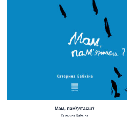
Мам, пам\'ятаєш?
Катерина Бабкіна