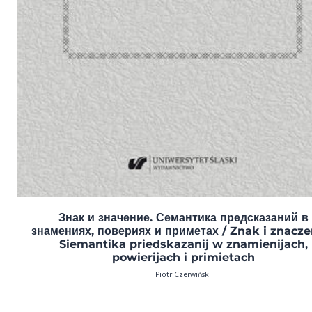
Знак и значение. Семантика предсказаний в
знамениях, повериях и приметах / Znak i znaczen
Siemantika priedskazanij w znamienijach,
powierijach i primietach
Piotr Czerwiński