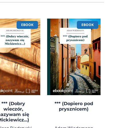
EBOOK
EBOOK
*** (Dobry
*** (Dopiero pod
wieczór,
prysznicem)
nazywam się
ickiewicz...)