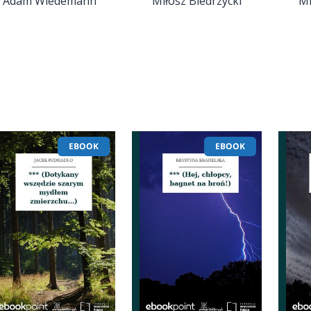
Adam Wiedemann
Miłosz Biedrzycki
Mi
EBOOK
EBOOK