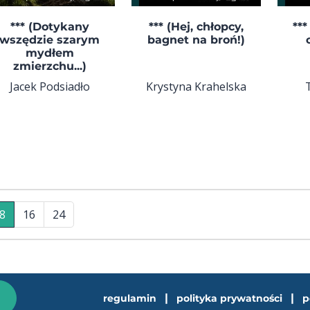
*** (Dotykany
*** (Hej, chłopcy,
***
wszędzie szarym
bagnet na broń!)
mydłem
zmierzchu...)
Jacek Podsiadło
Krystyna Krahelska
8
16
24
|
|
regulamin
polityka prywatności
p