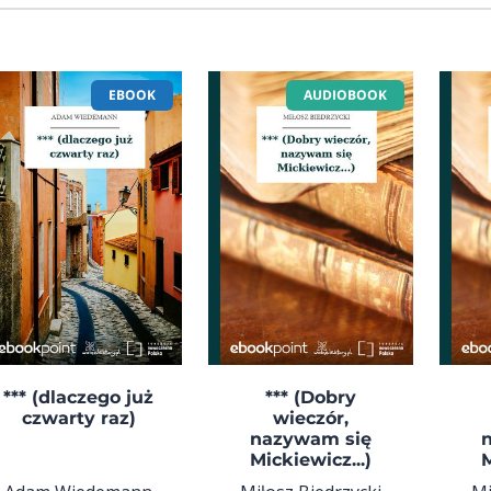
EBOOK
AUDIOBOOK
*** (dlaczego już
*** (Dobry
czwarty raz)
wieczór,
nazywam się
Mickiewicz...)
M