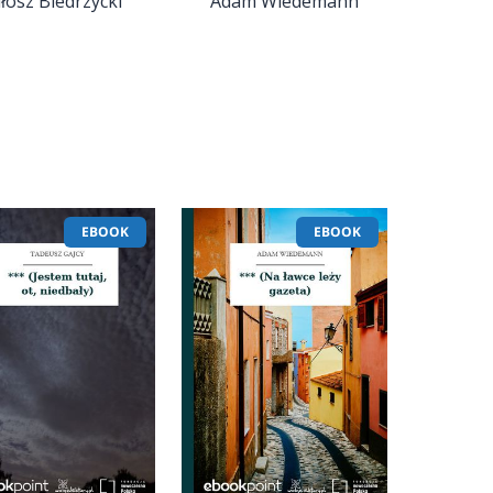
łosz Biedrzycki
Adam Wiedemann
EBOOK
EBOOK