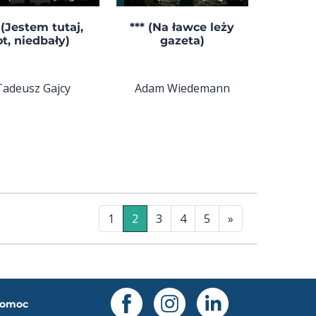
 (Jestem tutaj,
*** (Na ławce leży
ot, niedbały)
gazeta)
Tadeusz Gajcy
Adam Wiedemann
1
2
3
4
5
»
omoc