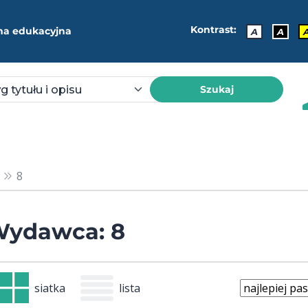
Kontrast:
ma edukacyjna
A
A
Szukaj
8
ydawca: 8
siatka
lista