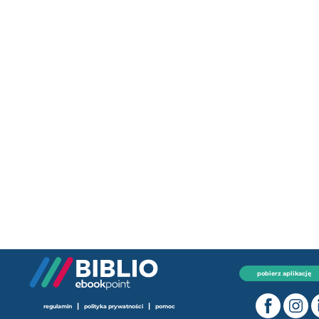
pobierz aplikację
|
|
regulamin
polityka prywatności
pomoc