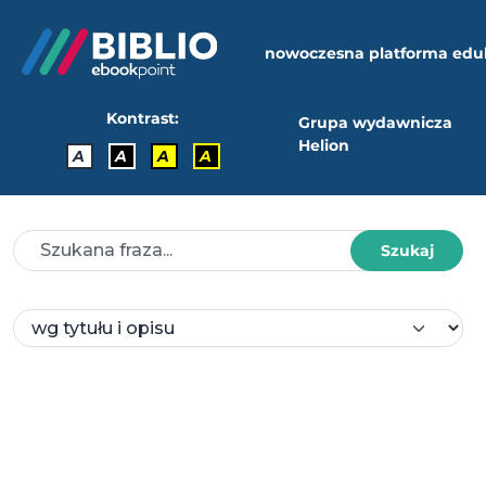
nowoczesna platforma edu
Kontrast:
Grupa wydawnicza
Helion
A
A
A
A
Szukaj