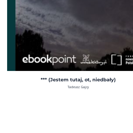
*** (Jestem tutaj, ot, niedbały)
Tadeusz Gajcy