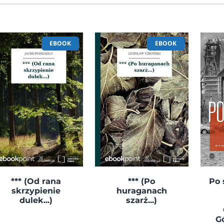
EBOOK
EBOOK
*** (Od rana
*** (Po
Po 
skrzypienie
huraganach
dulek...)
szarż...)
G