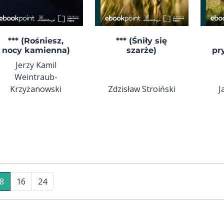
*** (Rośniesz,
*** (Śniły się
nocy kamienna)
szarże)
pr
Jerzy Kamil
Weintraub-
Krzyżanowski
Zdzisław Stroiński
J
8
16
24