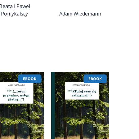
Beata i Paweł
Pomykalscy
Adam Wiedemann
EBOOK
EBOOK