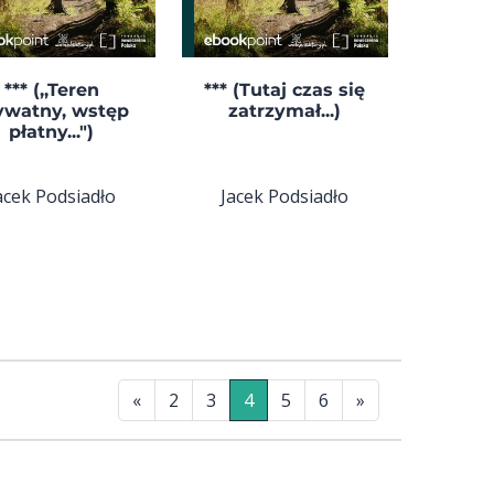
*** (,,Teren
*** (Tutaj czas się
ywatny, wstęp
zatrzymał...)
płatny...")
acek Podsiadło
Jacek Podsiadło
«
2
3
4
5
6
»