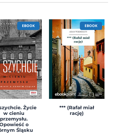
EBOOK
EBOOK
szychcie. Życie
*** (Rafał miał
w cieniu
rację)
przemysłu.
Opowieść o
órnym Śląsku