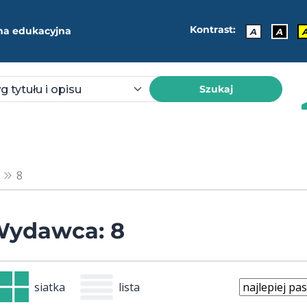
Kontrast:
ma edukacyjna
A
A
Szukaj
8
ydawca: 8
siatka
lista