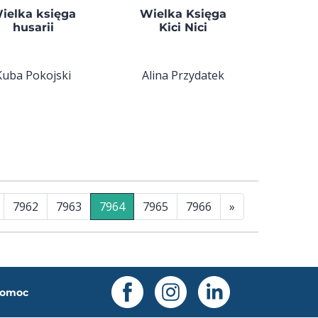
ielka księga
Wielka Księga
husarii
Kici Nici
Kuba Pokojski
Alina Przydatek
7962
7963
7964
7965
7966
»
omoc