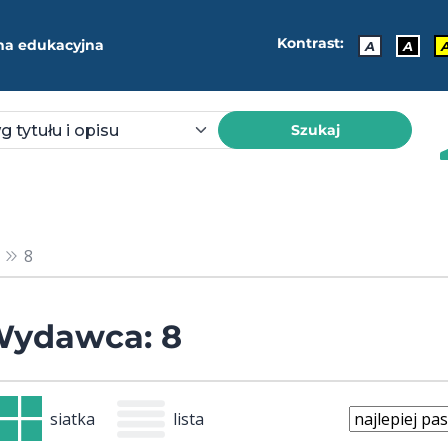
Kontrast:
ma edukacyjna
A
A
Szukaj
8
ydawca: 8
siatka
lista