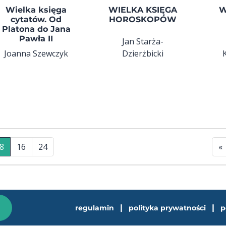
Wielka księga
WIELKA KSIĘGA
W
cytatów. Od
HOROSKOPÓW
Platona do Jana
Pawła II
Jan Starża-
Joanna Szewczyk
Dzierżbicki
8
16
24
«
|
|
regulamin
polityka prywatności
p