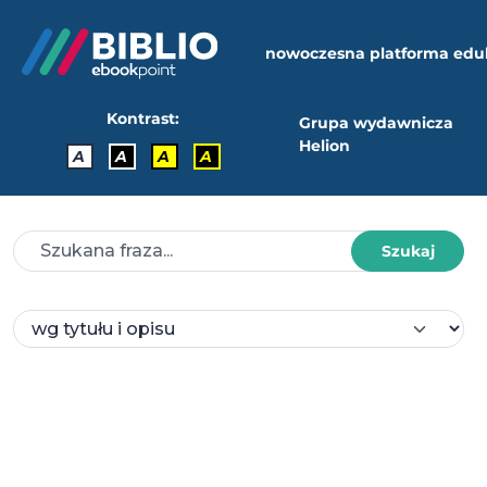
nowoczesna platforma edu
Kontrast:
Grupa wydawnicza
Helion
A
A
A
A
Szukaj