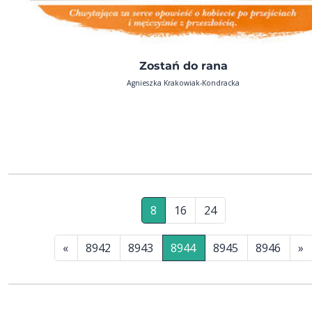
Zostań do rana
Agnieszka Krakowiak-Kondracka
8
16
24
«
8942
8943
8944
8945
8946
»