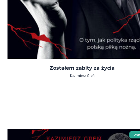
Zostałem zabity za życia
Kazimierz Greń
AUD