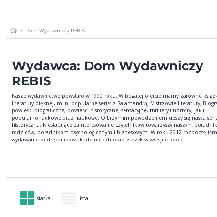
Dom Wydawniczy REBIS
Wydawca: Dom Wydawniczy
REBIS
Nasze wydawnictwo powstało w 1990 roku. W bogatej ofercie mamy zarówno książk
literatury pięknej, m.in. popularne serie: z Salamandrą, Mistrzowie literatury, Biogra
powieści biograficzne, powieści historyczne, sensacyjne, thrillery i horrory, jak i
popularnonaukowe oraz naukowe. Olbrzymim powodzeniem cieszy się nasza seri
historyczna. Niesłabnące zainteresowanie czytelników towarzyszy naszym poradni
rodziców, poradnikom psychologicznym i biznesowym. W roku 2012 rozpoczęliśm
wydawanie podręczników akademickich oraz książek w wersji e-book.
siatka
lista