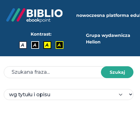
nowoczesna platforma edu
Kontrast:
Grupa wydawnicza
Helion
A
A
A
A
Szukaj