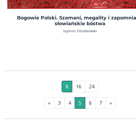
Bogowie Polski. Szamani, megality i zapomni
słowiańskie bóstwa
Szymon Zdziebłowski
8
16
24
«
3
4
5
6
7
»