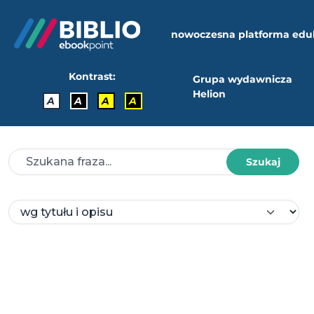
nowoczesna platforma edu
Kontrast:
Grupa wydawnicza
Helion
A
A
A
A
Szukaj