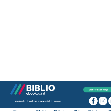
pobierz aplikację
|
|
regulamin
polityka prywatności
pomoc