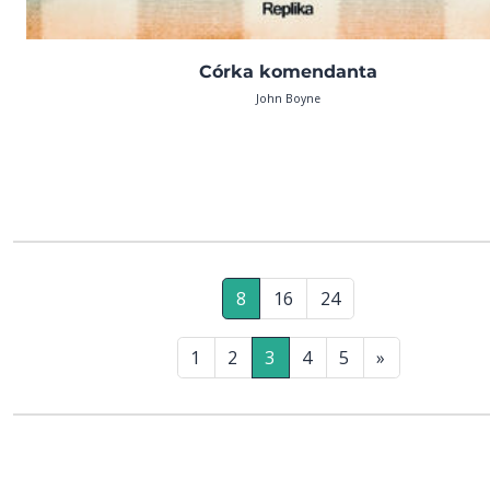
Córka komendanta
John Boyne
8
16
24
1
2
3
4
5
»