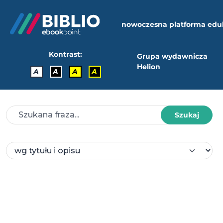
nowoczesna platforma edu
Kontrast:
Grupa wydawnicza
Helion
A
A
A
A
Szukaj