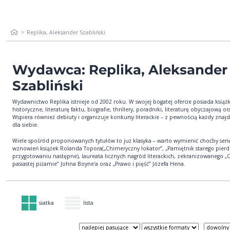
Replika, Aleksander Szabliński
Wydawca: Replika, Aleksander
Szabliński
Wydawnictwo Replika istnieje od 2002 roku. W swojej bogatej ofercie posiada książk
historyczne, literaturę faktu, biografie, thrillery, poradniki, literaturę obyczajową or
Wspiera również debiuty i organizuje konkursy literackie – z pewnością każdy znajd
dla siebie.
Wiele spośród proponowanych tytułów to już klasyka – warto wymienić choćby seri
wznowień książek Rolanda Topora(„Chimeryczny lokator”, „Pamiętnik starego pierd
przygotowaniu następne), laureata licznych nagród literackich, zekranizowanego „
pasiastej piżamie” Johna Boyne'a oraz „Prawo i pięść” Józefa Hena.
siatka
lista