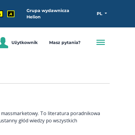
Grupa wydawnicza
PL
A
A
Helion
Użytkownik
Masz pytania?
k massmarketowy. To literatura poradnikowa
ustanny głód wiedzy po wszystkich