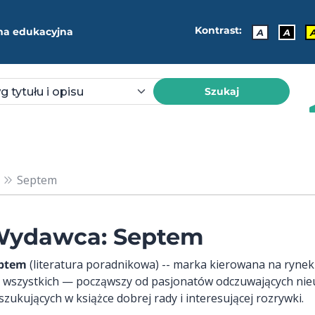
Kontrast:
ma edukacyjna
A
A
Szukaj
Septem
ydawca: Septem
ptem
(literatura poradnikowa) -- marka kierowana na ryne
a wszystkich — począwszy od pasjonatów odczuwających nie
szukujących w książce dobrej rady i interesującej rozrywki.