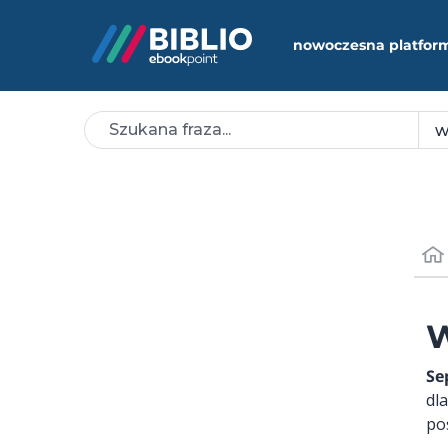
nowoczesna platfor
W
Se
dl
po