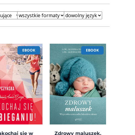
EBOOK
EBOOK
akochaj się w
Zdrowy maluszek.