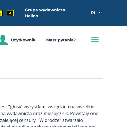
Grupa wydawnicza
PL
A
A
Helion
Użytkownik
Masz pytania?
st "głosić wszystkim, wszędzie i na wszelkie
yna wydawnicza oraz miesięcznik. Powstały one
zalejącej cenzury. "W drodze" stwarzało
zieł nie tylko z zakresu duchowości i teologii,