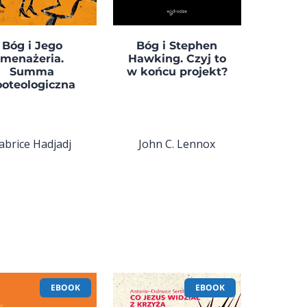
Bóg i Jego
Bóg i Stephen
menażeria.
Hawking. Czyj to
Summa
w końcu projekt?
ooteologiczna
abrice Hadjadj
John C. Lennox
EBOOK
EBOOK