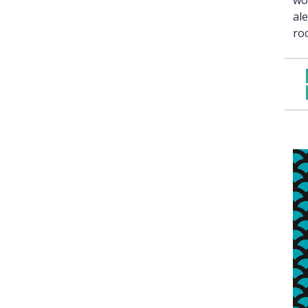
al
roc