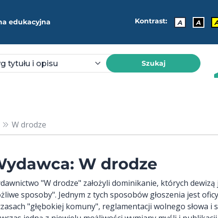
Kontrast:
ma edukacyjna
A
A
Szukaj
W drodze
ydawca: W drodze
dawnictwo "W drodze" założyli dominikanie, których dewizą je
żliwe sposoby". Jednym z tych sposobów głoszenia jest ofic
czasach "głębokiej komuny", reglamentacji wolnego słowa i s
czas jedną z niewielu możliwości wymiany myśli i publikacji d