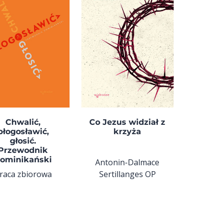
Chwalić,
Co Jezus widział z
błogosławić,
krzyża
głosić.
Przewodnik
ominikański
Antonin-Dalmace
raca zbiorowa
Sertillanges OP