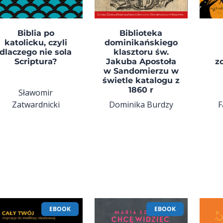
Biblia po
Biblioteka
katolicku, czyli
dominikańskiego
dlaczego nie sola
klasztoru św.
Scriptura?
Jakuba Apostoła
z
w Sandomierzu w
świetle katalogu z
1860 r
Sławomir
Zatwardnicki
Dominika Burdzy
F
EBOOK
EBOOK