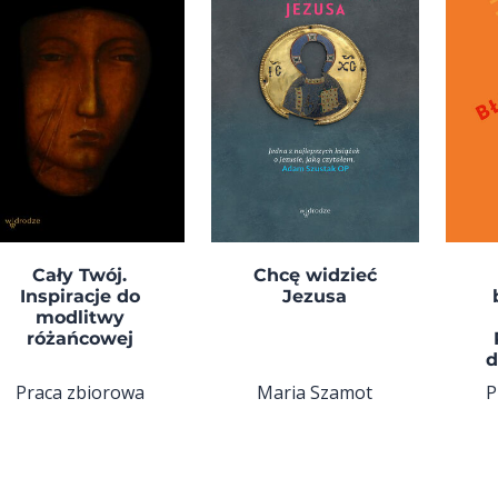
Cały Twój.
Chcę widzieć
Inspiracje do
Jezusa
modlitwy
różańcowej
d
Praca zbiorowa
Maria Szamot
P