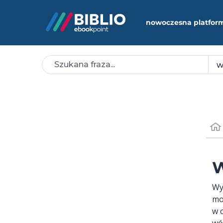
nowoczesna platfor
W
Wy
mo
w 
wów