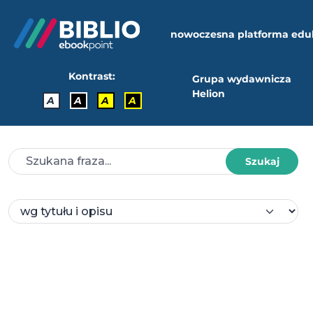
nowoczesna platforma edu
Kontrast:
Grupa wydawnicza
Helion
A
A
A
A
Szukaj