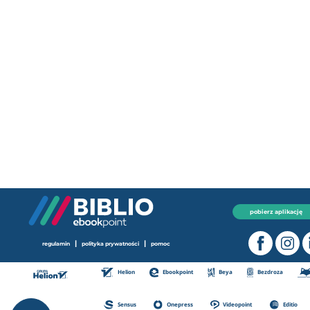
pobierz aplikację
|
|
regulamin
polityka prywatności
pomoc
Helion
Ebookpoint
Beya
Bezdroza
Sensus
Onepress
Videopoint
Editio