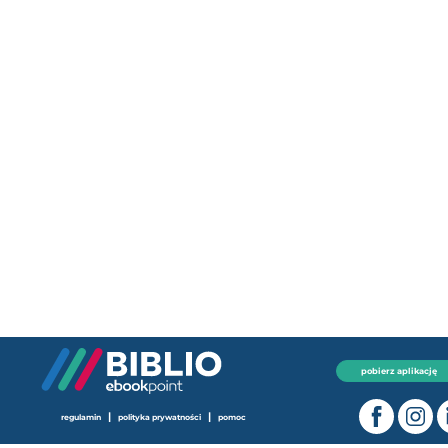
pobierz aplikację
|
|
regulamin
polityka prywatności
pomoc