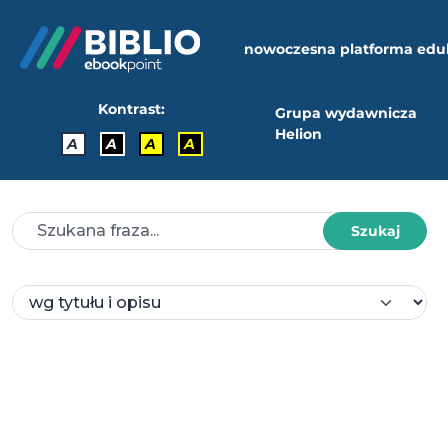
nowoczesna platforma edu
Kontrast:
Grupa wydawnicza
Helion
A
A
A
A
Szukaj