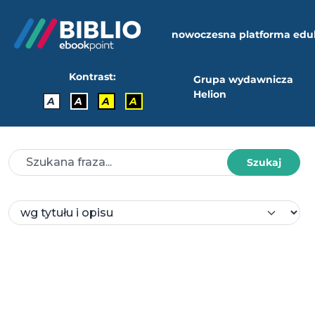
nowoczesna platforma edu
Kontrast:
Grupa wydawnicza
Helion
A
A
A
A
Szukaj