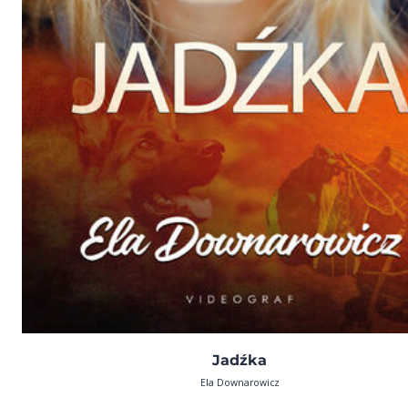
Jadźka
Ela Downarowicz