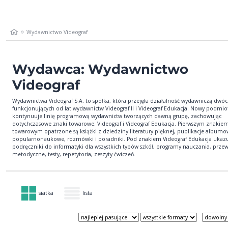
Wydawnictwo Videograf
Wydawca: Wydawnictwo
Videograf
Wydawnictwa Videograf S.A. to spółka, która przejęła działalność wydawniczą dwó
funkcjonujących od lat wydawnictw Videograf II i Videograf Edukacja. Nowy podmio
kontynuuje linię programową wydawnictw tworzących dawną grupę, zachowując
dotychczasowe znaki towarowe: Videograf i Videograf Edukacja. Pierwszym znakie
towarowym opatrzone są książki z dziedziny literatury pięknej, publikacje albumo
popularnonaukowe, rozmówki i poradniki. Pod znakiem Videograf Edukacja ukazu
podręczniki do informatyki dla wszystkich typów szkół, programy nauczania, prze
metodyczne, testy, repetytoria, zeszyty ćwiczeń.
siatka
lista