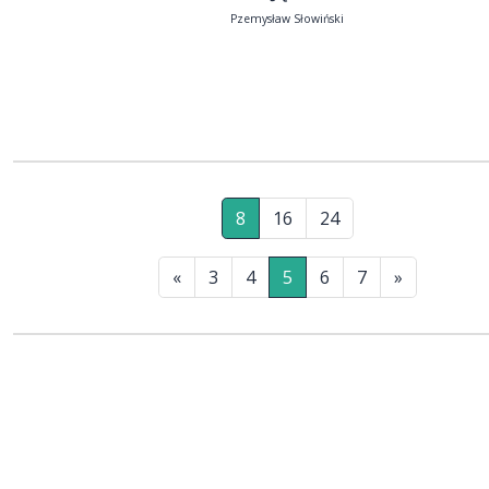
Pzemysław Słowiński
8
16
24
«
3
4
5
6
7
»