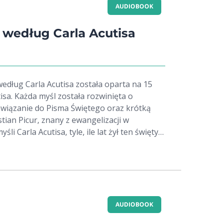
 odkrywa fascynujące nieznane fakty oraz
AUDIOBOOK
zusa. Ale przede wszystkim przybliża prawdy
 Boga. Dajmy się poprowadzić
e według Carla Acutisa
 w przepiękną narrację abp. Rysia, która
ym komentarzem do Pisma Świętego.
według Carla Acutisa została oparta na 15
isa. Każda myśl została rozwinięta o
awiązanie do Pisma Świętego oraz krótką
tian Picur, znany z ewangelizacji w
śli Carla Acutisa, tyle, ile lat żył ten święty.
 nam dowód na to, że mostem do nieba jest
 Ta książka ma przypominać o tym, że Bóg
torię dla każdego, ale nam dał wolność
. W książce dodano również krótką
cudów beatyfikacyjnego i kanonizacyjnego
żka to 15 rozważań przepięknych sentencji
AUDIOBOOK
ainspirowały mnie do odkrycia jego planu na