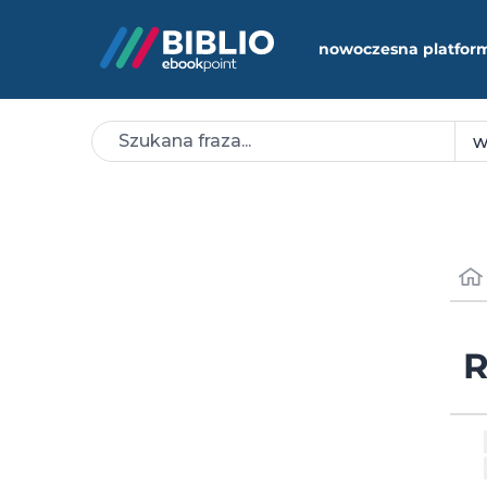
nowoczesna platfor
R