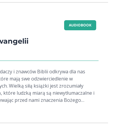
AUDIOBOOK
angelii
daczy i znawców Biblii odkrywa dla nas
tóre mają swe odzwierciedlenie w
h. Wielką siłą książki jest zrozumiały
, które ludzką miarą są niewytłumaczalne i
rywając przed nami znaczenia Bożego
pytania o naszą osobistą relację z Bogiem i
 nie. To publikacja, która zmusza do
jednocześnie pokazuje, jaka jest nasza wiara.
 atutem książki jest jej część będąca