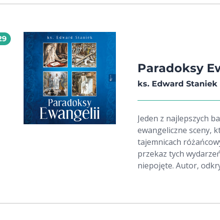
29
Paradoksy Ew
ks. Edward Staniek
Jeden z najlepszych ba
ewangeliczne sceny, k
tajemnicach różańcowyc
przekaz tych wydarzeń
niepojęte. Autor, odk
objawienia, formułuje 
podsuwa odpowiedzi na
głębokiej refleksji, a 
Absolutnie unikatowym