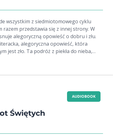
racy, samotności, o radzeniu sobie z różnymi
m od świata, tęsknotą. Nie ucieka przed
ie unika odpowiedzi. Pokazuje jaką wartość
zede wszystkim z siedmiotomowego cyklu
e współczesnemu człowiekowi może się
m razem przedstawia się z innej strony. W
użyteczne.
snuje alegoryczną opowieść o dobru i złu.
literacka, alegoryczna opowieść, która
m jest zło. Ta podróż z piekła do nieba,
Boską komedię, skłania do zastanowienia
nym, którego jakość decyduje, w jakim
miertny autobus. Lewis zastanawia się, czy
zwyczajeni do naszego cielesnej egzystencji,
właściwą stronę.
AUDIOBOOK
not Świętych