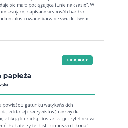
daje się mało pociągająca i „nie na czasie”. W
 interesujące, napisane w sposób bardzo
studium, ilustrowane barwnie świadectwem
am ludzi, a co najważniejsze, samego autora.
ie jest czymś abstrakcyjnym i nudnym, ale
 ustawiczna walka przeciwko temu, co
odze do Boga. Również pycha, będąca
y, nie jest przedstawiona tylko jako
ale okazuje się kryć pod pozorem innych
AUDIOBOOK
y rzut oka nie muszą się z nią kojarzyć.
się ona w formie narzekania, krytyki,
 papieża
 aby samemu poczuć się lepiej i wyżej."
wski
ltz
a powieść z gatunku watykańskich
mnic, w której rzeczywistość niezwykle
ę z fikcją literacką, dostarczając czytelnikowi
żeń. Bohaterzy tej historii muszą dokonać