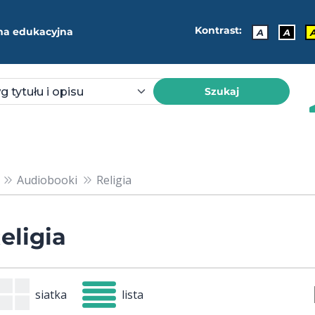
Kontrast:
ma edukacyjna
A
A
Szukaj
Audiobooki
Religia
eligia
siatka
lista