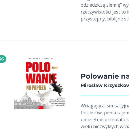
odziedziczą ziemię” wy
rzeczywistości jest to
przystępny, biblijne 
życia współczesnych n
W książce tej pokora n
pokazana została jako
przeszkadza nam w dr
przeciwieństwem pokor
36
synonim wyniosłości, 
cech, które na pierwsz
Bardzo często pojawia 
Polowanie na
obmowie innych, chęci,
Mirosław Krzyszko
Hanna Gronkiewicz-Wa
Wciągająca, sensacyjn
thrillerów, pełna taje
umiejętnie przeplata si
wielu niezwykłych wra