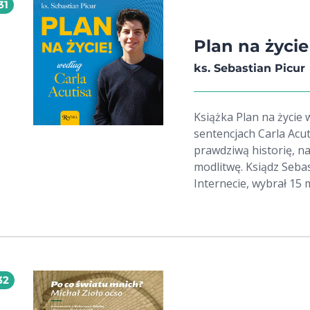
31
mnóstwo ciekawostek,
tajemnice ojczyzny Je
wiary i daje świadectwo obecności
Plan na życi
Słowu i wsłuchajmy się
ks. Sebastian Picur
będzie niezapomnian
Książka Plan na życie 
sentencjach Carla Acut
prawdziwą historię, n
modlitwę. Ksiądz Sebas
Internecie, wybrał 15 my
Carlo Acutis zostawił
pragnienie zbawienia.
napisał wyjątkową his
napisania zakończenia
biografię oraz opisy 
32
Carla Acutisa. Ta ksią
Carlo Acutisa, które z