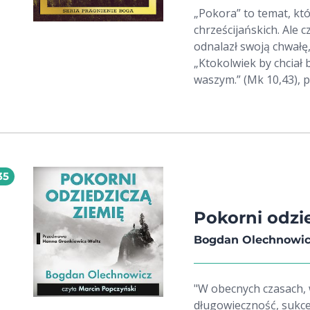
„Pokora” to temat, kt
chrześcijańskich. Ale czym w
odnalazł swoją chwałę,
„Ktokolwiek by chciał 
waszym.” (Mk 10,43), 
nie ma nic bardziej bos
pomocnikiem. Wierny 
pozycję, odnajduje pr
pana. Pokora jest czy
powodu grzechów – w r
35
Jezusa. Jedynie w niej
szlachectwo. Sprawdzaj
właściwe przeznaczeni
Pokorni odzi
stworzonym na obraz
Bogdan Olechnowi
"W obecnych czasach, w
długowieczność, sukce