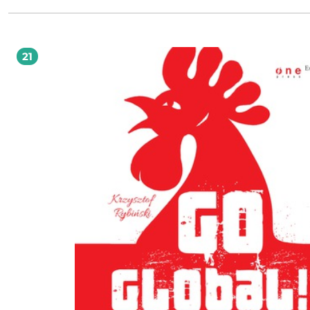
możemy uzdrowić relacje, jakie panują w naszych firmach, instytucjach i
organizacjach. Jednak by tak się stało, nie wystarczą dobre chęci. Trzeba nam j
solidnej dawki wiedzy o tym, jak jest, dlaczego tak jest i oczywiście jak może by
Potrzebne nam szerokie spojrzenie na emocje rządzące naszym życiem zawo
Takie, jakim dzieli się w swojej najnowszej książce Łada Drozda. Łada Drozda skłania
21
do zastanowienia się, jaki "ślad emocjonalny" pozostawiamy po sobie, szczegó
wśród osób, które spotykamy na drodze zawodowej, i podpowiada, jak sprawić
był jak najlepszy, pełen życzliwych wspomnień i budujących refleksji, a nie bólu
rozczarowania. To książka o emocjach i relacjach w życiu zawodowym, czyli o t
jest dla nas bardzo ważne, choć rzadko się do tego przyznajemy. Robi miejsce 
emocje w biznesie. Bo nie ma biznesu bez emocji. Marta Iwanowska-Polkowska,
psycholożka, trenerka, coachyca, autorka książki Nażyć się. Jak zacząć nażywać s
dziś, pamiętać o tym jutro i już nigdy o sobie nie zapomnieć Biznes wreszcie zdał
sobie sprawę, że emocje wywołują zachowania, a te oznaczają zarówno to, co
robimy, jak i to, kim się czujemy. Łada nie poszła na skróty. Pisze o realnym św
którym naciska się na wyniki ― ale zapomina, że to ludzie je wypracowują. Cel 
ważny, jednak równie ważna jest droga, a droga to, poza intelektem i poznani
także emocje. Właśnie one odpowiadają za to, jakie myśli i zachowania
prezentujemy. Autorka pokazuje emocje szeroko, jako coś, co społecznie istniej
z nami cały czas. Nimi oddychamy. I by lepiej oddychać, warto sięgnąć po tę ks
uwrażliwi nas i nauczy dostrzegać subtelności, które Łada wydobyła na światło
dzienne. Dr Grzegorz Radłowski, doradca zarządów, ekonomista i socjolog, autor
bestsellerowych książek dla biznesu Kiedy uświadomimy sobie, że według statystyk
mniej więcej połowę życia spędzamy w pracy, niezwykle istotne staje się pytanie
kondycja emocjonalna nam wtedy towarzyszy i jak możemy o nią dbać, pracuj
wymagających warunkach konsumpcyjnego i złożonego świata opartego na
zarządzaniu przez pomnażanie. W tym kontekście odważne w swojej surowości
bezpośredniości rozpakowywanie wyzwań związanych z komunikacją, udziel
informacji zwrotnej i współczesnymi niedopasowaniami do norm wielkiego
korporacyjnego świata jest równie potrzebne, jak ryzykowne. Dodatkowo pod