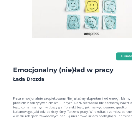
piaskownicy – czego możemy się nauczyć od dzieci w biznesie? >>
AUDIOB
Emocjonalny (nie)ład w pracy
Łada Drozda
Praca emocjonalnie zaopiekowana Nie jesteśmy ekspertami od emocji. Mamy
problem z odczytywaniem ich u innych ludzi, nierzadko nie potrafimy nawet o
tego, co nam samym w duszy gra. To efekt tego, jak nas wychowano, spadku
kulturowego, jaki odziedziczyliśmy. Także w pracy. W rezultacie zamiast partne
w wielu relacjach zawodowych panują niezdrowe układy podległości i dominacj
my, choć podskórnie czujemy, że coś tu jest nie w porządku, i tak się na to god
znosimy atmosferę, która psuje nam krew i obrzydza życie. Stop! Wcale nie musi tak
być! Możemy się zmienić. Wszyscy, szefowe, szefowie, podwładne, podwładni,