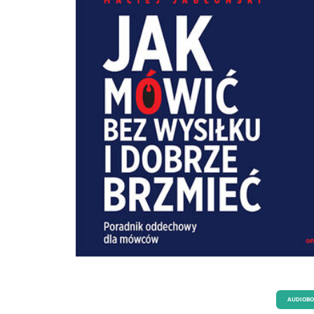
codziennej gonitwie i wyjść ze strefy komfortu, wyłamać się z rutyny, sięgnąć po
więcej. Program polega między innymi na znalezieniu właściwego punktu skup
planowaniu zadań i odpowiedniej mobilizacji niezbędnej do ich wykonania. Je
ciągu jednego tygodnia będziesz dawał z siebie wszystko we wszystkich aspekta
życia, odkryjesz, że stać Cię na o wiele więcej, niż początkowo myślałeś, i wypra
nowe, lepsze nawyki.
AUDIOB