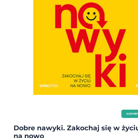
mediach: Dobre chwile Pedagog Specjalna - Recenzja Bookstagram - Kawa i Książki -
Recenzja Bookstagram - Czytam najlepsze - Recenzja Agnieszka Ciećwierz | HR 
- Recenzja Strefa.aniii - Recenzja Naxybooks - Bookstagram Elobaba_ Bookstag
mylifestyle_myrules
AUDIOB
Dobre nawyki. Zakochaj się w życi
na nowo