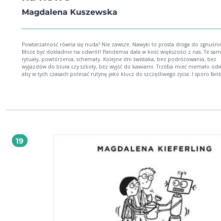
Magdalena Kuszewska
Powtarzalność równa się nuda? Nie zawsze. Nawyki to prosta droga do zgnuśnienia?
Może być dokładnie na odwrót! Pandemia dała w kość większości z nas. Te same
rytuały, powtórzenia, schematy. Kolejne dni świstaka, bez podróżowania, bez
wyjazdów do biura czy szkoły, bez wyjść do kawiarni. Trzeba mieć niemało odwagi,
aby w tych czasach polecać rutynę jako klucz do szczęśliwego życia. I sporo fant
aby rekomendować nawyki jako to, co pomoże nam lepiej funkcjonować, pra
przyjemniejszej atmosferze oraz bardziej cieszyć się tym, co mamy. A jednak!
"Jesteśmy tym, co w życiu powtarzamy", mawiał Arystoteles. I jeszcze: "Doskon
nie jest aktem jednorazowym". Już wiesz, o co chodzi? Nikt nie namawia Cię d
stawania się ideałem, ale do poprawienia jakości życia i owszem. Sekret polega
tym, aby utrwalać nie byle jakie nawyki, tylko... DOBRE NAWYKI. Aby wprowadz
życie ZDROWĄ RUTYNĘ. I dzięki tego typu rytuałom rozkochać się w życiu, a m
nawet skłonić do tego innych. Bo dobry nawyk od złego różni się tak, jak uskrzydlająca
19
medytacja od klepania mantr. Dobry nawyk jest fundamentem, podstawą rozw
szczęścia, spełnienia. Zły nawyk nudzi, otępia, ogranicza. Autorka książki prop
dwadzieścia pięć zdrowych, rozwijających nawyków, które na pewno Ci się nie
znudzą, przeciwnie - monotonną rutynę zmienią w rytuały, których pielęgnow
ma głęboki sens.