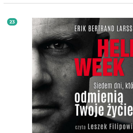
markę, zacznij uwalniać się od hejterstwa, braku wiary w siebie, a także wszech
otaczającej cię szarzyzny! Możesz za darmo pobrać specjalne wprowadzenie od
autora , dzięki któremu: Dowiesz się dla kogo jest ta książka Poznasz obietnice, które
spełnia Poznasz najważniejsze przesłanie każdego rozdziału Poznasz opinie
23
pierwszych osób Dla kogo jest ta książka? Jest ważne, aby to wiedzieć zanim ją kupisz,
zanim polecisz innym, zanim się zdecydujesz dać w prezencie swojej rodzinie,
pracownikom czy też klientom i partnerom biznesowym. Książka opowiada his
pełnego wątpliwości człowieka, który stojąc przed decyzjami w życiu, wybierał r
Raz ponosząc ciężkie konsekwencje, innym razem spijając śmietankę sukcesu i
kariery. Gdzieś po drodze zaczął powstawać nowy kręgosłup moralny, podtrzy
coraz większą charyzmę, wewnętrzną siłę oraz stanowiący dobry punkt podparc
egoizmu. Tego zdrowego, wartego ochrony oraz tego kwaśnego, odbijającego si
czkawką. Pomaga zrozumieć, że każdy z nas, ma prawo do bycia sobą. Prawo do
własnych myśli i marzeń, a także do ich ochrony przed zimnym światem opinii
innych. Pokazuje drogę do stworzenia całkowicie indywidualnego, dopasowan
Ciebie miejsca w życiu. Uczy, jak połączyć to miejsce z biznesem, tworząc siln
dookoła siebie i swoich idei. Możemy śmiało powiedzieć, że książka jest skierowana
do ludzi chcących zrobić karierę, pokazać się. Udowodnić sobie i innym, że zn
wiele więcej, niż na pierwszy rzut oka można zobaczyć. Jest manifestem budz
emocje u kogoś, kto nie zgadza się na bycie zwykłym, szarym człowiekiem. Cz
niewidzącego nic złego w takim stylu życia, ale nie chcącego jednak należeć do 
świata, pełnego stękaczy, narzekaczy i szukających winy u innych. Książka pomaga
dokonać wewnętrznej transformacji, ale w sposób delikatny, krok po kroku, et
etapie. Zostawiając wiele furtek i dając cierpliwe wyjaśnienia, że nie każdy z
elementów musi być zrealizowany natychmiast. Biznesmen, artysta, polityk, matka,
student. Każda z tych osób, jeśli szuka otwartego, prostego i pełnego humoru
komunikatu, a nie ogłupia się uczonymi słowami, pustymi obietnicami lub
pseudointelektualnym bełkotem, będą zachwyceni. Możliwe, że zszokowani. P
moment potrząśnięci, a na końcu... koniec da Ci tylko to, czego sam szukasz! W
niemal każdej z moich wypraw było więcej głosów zniechęcenia, niż prawdziw