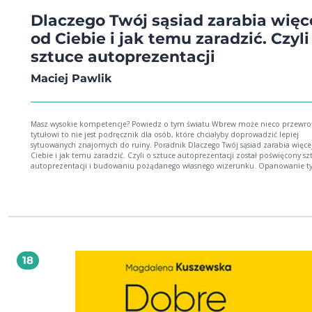
Dlaczego Twój sąsiad zarabia więc
od Ciebie i jak temu zaradzić. Czyli
sztuce autoprezentacji
Maciej Pawlik
Masz wysokie kompetencje? Powiedz o tym światu Wbrew może nieco przewrotnemu
tytułowi to nie jest podręcznik dla osób, które chciałyby doprowadzić lepiej
sytuowanych znajomych do ruiny. Poradnik Dlaczego Twój sąsiad zarabia więce
Ciebie i jak temu zaradzić. Czyli o sztuce autoprezentacji został poświęcony sztuce
autoprezentacji i budowaniu pożądanego własnego wizerunku. Opanowanie t
umiejętności pozwoli wyprzedzić peleton i dołączyć do najlepszych: stać się
efektywniejszym w pracy, bogatszym i... po prostu szczęśliwszym. Tak, szczęśli
gdyż bycie docenianym jest tym, na czym zależy większości z nas. Żyjemy w świecie, w
którym realne kompetencje, czyli posiadane przez nas wiedza, doświadczenie 
umiejętności, są zaledwie wstępem, podglebiem sukcesu. Jeśli zostaną dostrze
nagrodzone bez dodatkowego zaangażowania z naszej strony, to super. Niestet
się nieczęsto zdarza. Dużo częstsza jest sytuacja, w której pozycja zawodowa, pr
wysokie zarobki trafiają się komuś mniej kompetentnemu, za to lepiej
18
"pływającemu" ― komuś, kto do perfekcji opanował sztukę autoprezentacji. C
się stać taką osobą i z grona świetnych specjalistów w danej dziedzinie awanso
grupy poważanych ekspertów? W takim razie koniecznie sięgnij po ten poradnik
wprowadź w życie zawarte w nim wskazówki. To książka dla Ciebie, jeśli zależy C
lepszym wynagrodzeniu wyższym stanowisku poważniejszych kontraktach Książka w