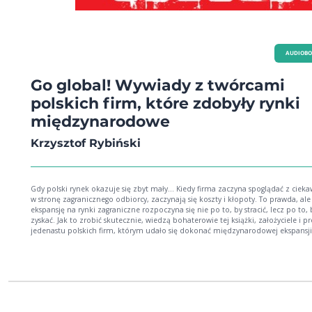
językiem inkluzywnym. Z pewnością wytrąci ze strefy komfortu osoby, które nie
to gotowe. I dobrze, bo zmiana zachodzi w dyskomforcie i niewygodzie. Mania
Kostrzewska, director DE&I and client partner Dentsu
AUDIOB
Go global! Wywiady z twórcami
polskich firm, które zdobyły rynki
międzynarodowe
Krzysztof Rybiński
Gdy polski rynek okazuje się zbyt mały… Kiedy firma zaczyna spoglądać z ciekawością
w stronę zagranicznego odbiorcy, zaczynają się koszty i kłopoty. To prawda, ale
ekspansję na rynki zagraniczne rozpoczyna się nie po to, by stracić, lecz po to, 
zyskać. Jak to zrobić skutecznie, wiedzą bohaterowie tej książki, założyciele i pr
jedenastu polskich firm, którym udało się dokonać międzynarodowej ekspansji
szeroką skalę. Krzysztof Rybiński przedstawia tu historie ich drogi do sukcesu,
zmagania z przeciwnościami gospodarczymi i proceduralnymi czy problemam
finansowymi, sposoby przezwyciężania nieufności i różnic kulturowych, i wreszc
skuteczne, wypracowane przez lata metody na podbicie zagranicznych rynków
Zapoznanie się z tymi wywiadami pozwoli polskim firmom ograniczyć koszty
ekspansji międzynarodowej, uniknąć kłopotów i odnieść sukces. Ta książka to także
hołd oddany polskiej przedsiębiorczości i jej reprezentantom, którzy - choć za