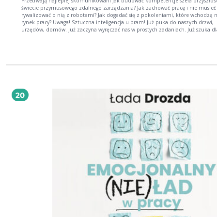
Przetrwają najlepiej skomunikowani Jak budować kompetencje szefa przyszłości w
świecie przymusowego zdalnego zarządzania? Jak zachować pracę i nie musieć
rywalizować o nią z robotami? Jak dogadać się z pokoleniami, które wchodzą na
rynek pracy? Uwaga! Sztuczna inteligencja u bram! Już puka do naszych drzwi,
urzędów, domów. Już zaczyna wyręczać nas w prostych zadaniach. Już szuka dl
drogi na wirtualnych mapach, sprawdza, czego brakuje w lodówce, liczy, analiz
pisze wiersze i komponuje muzykę wcale nie gorszą od tej, którą tworzą natch
artyści. Liczba robotów w fabrykach i magazynach rośnie w tym samym tempie
jakim spada w nich liczba ludzkich pracowników. Maszyny są wydajne, precyzyj
potrzebują urlopów i nie narzekają na atmosferę w pracy. Może w ciągu najbliż
10 lat wszystkich nas poślą na zieloną trawkę? Może tak. A może nie. Przypuszczalnie
współpraca ludzko-maszynowa przyjdzie w pakiecie z listą nowych zawodów, o
dziś nawet nam się jeszcze nie śni. A co z obecnymi zawodami? Które przetrwa
20
będzie na przykład z osobami zarządzającymi pracą ludzi? Spokojnie, akurat
menadżerowie najprawdopodobniej będą potrzebni. Jednak nie wszyscy. Z
podniesioną głową w najbliższą przyszłość spoglądać będą mogli tylko ci szefow
którzy już dziś nauczą się porywać za sobą innych. Także pokolenie ludzi młod
tych, których podobno nic nie interesuje. By to skutecznie zrobić, po pierwsze 
porzucić wielkie HR-owe hasła. Po drugie ― sięgnąć po sposób komunikacji rod
rozbawionej piaskownicy. Brzmi intrygująco? To dobrze, bo właśnie rozpoczynamy
zabawę w pracę! O książce w mediach: Szukasz książki na dziś? Oto Efekt piaskownicy.
Jak szefować żeby roboty nie zabrały Ci roboty >> Magdalena Kieferling: Epidemia była
idealną okazją, aby oduczyć się narzekania >> Jak łączyć pracę, macierzyństwo i
jeszcze rozwijać karierę? Pomoże ci "Efekt piaskownicy" >> Nie da się wszystkich
zwolnić. Jak wygląda rynek pracy po epidemii koronawirusa? >> Jak znaleźć pracę
idealną i nie przestać jej kochać? CV i rozmowa kwalifikacyjna to nie wszystko >> J
relacje z dziećmi wykorzystać w pracy? W tym pomoże „Efekt piaskownicy” >> Jak
łączyć pracę, macierzyństwo i jeszcze rozwijać karierę? Pomoże ci „Efekt piasko
>> Szukasz książki na dziś? Oto Efekt piaskownicy. Jak szefować żeby roboty nie
zabrały Ci roboty >> Jak być skutecznym >> Efekt piaskownicy >> Liberator: efekt