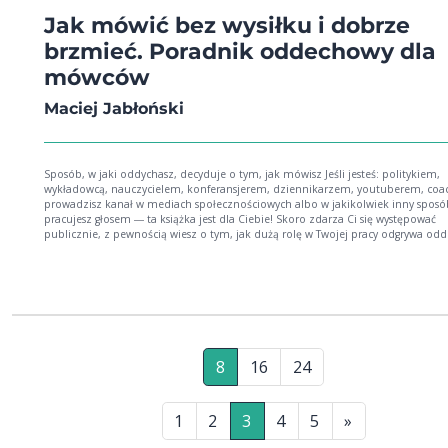
Jak mówić bez wysiłku i dobrze
brzmieć. Poradnik oddechowy dla
mówców
Maciej Jabłoński
Sposób, w jaki oddychasz, decyduje o tym, jak mówisz Jeśli jesteś: politykiem,
wykładowcą, nauczycielem, konferansjerem, dziennikarzem, youtuberem, co
prowadzisz kanał w mediach społecznościowych albo w jakikolwiek inny sposó
pracujesz głosem ― ta książka jest dla Ciebie! Skoro zdarza Ci się występować
publicznie, z pewnością wiesz o tym, jak dużą rolę w Twojej pracy odgrywa odd
To, jak oddychasz, ma wpływ na brzmienie Twojego głosu: wysokość, tembr,
dynamikę i ekspresję. Świadome oddychanie może również działać uspokajając
poprawiać samopoczucie. Organem, który w dużym stopniu decyduje o tym, jak
brzmi głos człowieka, jest przepona. Umiejętność korzystania z tak zwanego 
przeponowego to cecha wyróżniająca profesjonalnych mówców. Dlatego też
poradnik, który trzymasz w ręku, skupia się właśnie na przeponie ― na jej
umiejscowieniu, roli, a także na dolnych mięśniach oddechowych wspomagając
pracę. Poznasz ćwiczenia, które prowadzą do nowego, zdrowego nawyku
8
16
24
oddechowego, poza tym sporo dowiesz się o własnym głosie, o sposobach na
rozwijanie jego barwy, uzyskiwanie odpowiedniego tembru, jakości i dynamiki
mówienia. Zaczniemy jednak od podstaw. Zatem: wdech, wydech ― i zaczynamy
oswajać przeponę! Książka w mediach: Akademia wystąpień publicznych - Recenzja
1
2
3
4
5
»
HR Polska.pl