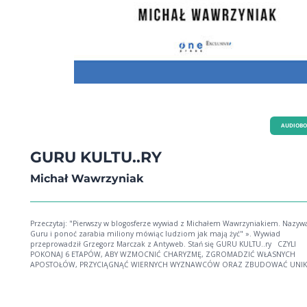
AUDIOB
GURU KULTU..RY
Michał Wawrzyniak
Przeczytaj: "Pierwszy w blogosferze wywiad z Michałem Wawrzyniakiem. Nazywa
Guru i ponoć zarabia miliony mówiąc ludziom jak mają żyć" ». Wywiad
przeprowadził Grzegorz Marczak z Antyweb. Stań się GURU KULTU..ry CZYLI
POKONAJ 6 ETAPÓW, ABY WZMOCNIĆ CHARYZMĘ, ZGROMADZIĆ WŁASNYCH
APOSTOŁÓW, PRZYCIĄGNĄĆ WIERNYCH WYZNAWCÓW ORAZ ZBUDOWAĆ UNIK
BIZNES! Budując w sobie potężną charyzmę; gromadząc lojalnych fanów i
zmieniając ich w fanatycznych ambasadorów, prowadzonych przez dream te
wybranych apostołów. To wszystko owiń dookoła swojej idei oraz osobistych wartości i
rozprzestrzeń na cały świat za pomocą silnej propagandy. Budując sukcesywnie