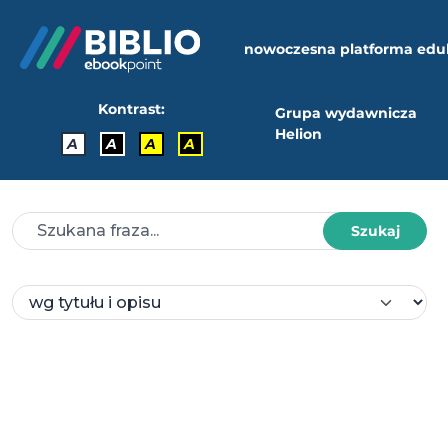
nowoczesna platforma edu
Kontrast:
Grupa wydawnicza
Helion
A
A
A
A
Szukaj