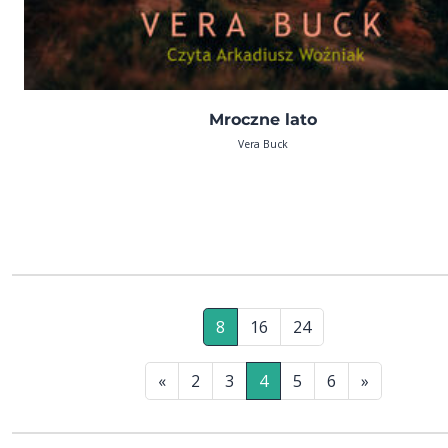
Mroczne lato
Vera Buck
8
16
24
«
2
3
4
5
6
»