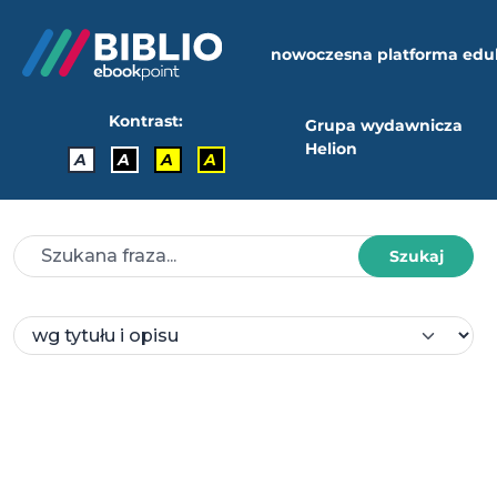
nowoczesna platforma edu
Kontrast:
Grupa wydawnicza
Helion
A
A
A
A
Szukaj