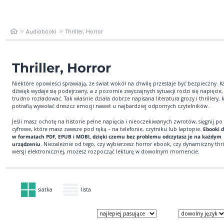
Audiobooki
Thriller, Horror
Thriller, Horror
Niektóre opowieści sprawiają, że świat wokół na chwilę przestaje być bezpieczny. K
dźwięk wydaje się podejrzany, a z pozornie zwyczajnych sytuacji rodzi się napięcie,
trudno rozładować. Tak właśnie działa dobrze napisana literatura grozy i thrillery, 
potrafią wywołać dreszcz emocji nawet u najbardziej odpornych czytelników.
Jeśli masz ochotę na historie pełne napięcia i nieoczekiwanych zwrotów, sięgnij po 
cyfrowe, które masz zawsze pod ręką – na telefonie, czytniku lub laptopie.
Ebooki 
w formatach PDF, EPUB i MOBI, dzięki czemu bez problemu odczytasz je na każdym
urządzeniu
. Niezależnie od tego, czy wybierzesz horror ebook, czy dynamiczny thri
wersji elektronicznej, możesz rozpocząć lekturę w dowolnym momencie.
siatka
lista