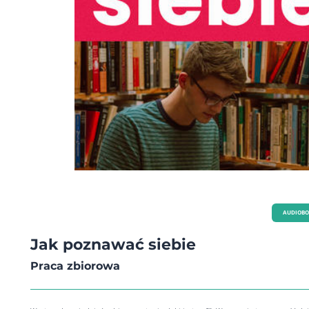
rozciągnięta na innych, staje się cnotą powszechną. Monika Stachura, redaktor
naczelna magazynu psychologicznego Sens Jakby Ci się żyło, gdybyś stała się swoją
najlepszą przyjaciółką i mogła na co dzień czerpać siłę i wsparcie z kobiecego k
Praktyka miłości do siebie często bywa znacznie trudniejsza niż praktyka stania
głowie. Z mojego doświadczenia i obserwacji wynika również, że wiele pięknych
świadomych joginek nie czuje się zbyt dobrze z samą sobą. Do osobistych histor
które rzutują na słabą samoocenę, dochodzi pewnie środowisko kulturowe, w
nie wypada mówić ani myśleć o sobie zbyt dobrze. A obezwładniające określe
"egoistka" może skutecznie powstrzymać kobietę przed dbaniem o swoje potr
ponieważ to potrzeby innych powinny być ważniejsze... Jak pokochać siebie jes
plastrem na duchowe rany i obolałe miejsca. Dobrze jest odpuścić i pozwolić, 
Dagmara Gmitrzak nas poprowadziła. Trochę tak jak mądra siostra lub kobieta
plemiennej starszyzny. A będzie to podróż niezwykle interesująca i przyjemna,
podczas której zajmiemy się sobą całościowo. Samo sięgnięcie po tę książkę b
aktem miłości. Tam jest energia. Warto ją przeczytać więcej niż raz. Gwarantuję
będzie to niezwykle ożywcza lektura. Ania Nutan Chomczyk, nauczycielka jogi
ashtangi, bosonamacie.pl Posłuchaj audiobooka:
AUDIOB
Jak poznawać siebie
Praca zbiorowa