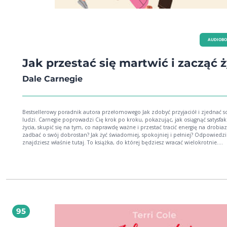
AUDIOB
Jak przestać się martwić i zacząć 
Dale Carnegie
Bestsellerowy poradnik autora przełomowego Jak zdobyć przyjaciół i zjednać s
ludzi. Carnegie poprowadzi Cię krok po kroku, pokazując, jak osiągnąć satysfak
życia, skupić się na tym, co naprawdę ważne i przestać tracić energię na drobiazg
zadbać o swój dobrostan? Jak żyć świadomiej, spokojniej i pełniej? Odpowiedzi
znajdziesz właśnie tutaj. To książka, do której będziesz wracać wielokrotnie.
Znajdziesz w niej esencję współczesnych poradników praktyczne metody, proste
techniki, konkretne wskazówki, które łatwo dopasujesz do własnych potrzeb i
codziennych wyzwań. To nie jest akademicka rozprawa. Carnegie opiera się na
życiowych przykładach, historiach i porównaniach, dzięki którym treść staje się
zrozumiała i natychmiast gotowa do zastosowania. W przejrzysty sposób tłuma
mechanizmy lęku, stresu i zamartwiania się, pokazując, jak odzyskać kontrolę
własnymi emocjami. Atutem tej książki jest także prostota przekazu, klarowny st
niezwykła praktyczność. To przewodnik, który naprawdę działa. Dale Carnegie mistrz
95
psychologii praktycznej i autor klasyków samorozwoju w Twoje ręce oddajemy
poradnik, który zmienia sposób myślenia i codzienne nawyki. CYTAT: Czyż nie
jesteśmy wszyscy jak ten dzielny olbrzym z lasu? Czyż nie udaje nam się jakoś