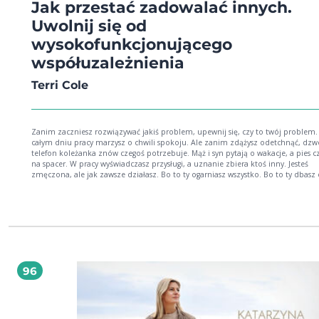
Jak przestać zadowalać innych.
Uwolnij się od
wysokofunkcjonującego
współuzależnienia
Terri Cole
Zanim zaczniesz rozwiązywać jakiś problem, upewnij się, czy to twój problem.
całym dniu pracy marzysz o chwili spokoju. Ale zanim zdążysz odetchnąć, dzw
telefon koleżanka znów czegoś potrzebuje. Mąż i syn pytają o wakacje, a pies czeka
na spacer. W pracy wyświadczasz przysługi, a uznanie zbiera ktoś inny. Jesteś
zmęczona, ale jak zawsze działasz. Bo to ty ogarniasz wszystko. Bo to ty dbasz o
wszystkich. Bo inaczej się nie da. A jeśli się da? Terri Cole, ceniona psychoterape
autorka Strażniczki swoich granic, obala mity dotyczące wysokofunkcjonująceg
uzależnienia (HFC), które prowadzi do nadmiernej troski o innych, przez co
zapominamy o sobie. To może skutkować wypaleniem i utratą siebie. Dzięki te
książce nauczysz się rozpoznawać schematy HFC, zaczniesz chronić siebie i op
się sobą, a nie tylko innymi. To przyśpieszony kurs dla każdego, kto bierze na s
za dużo (bo nie potrafi odmówić) i cierpi z tego powodu.
96