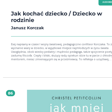
AUDIOB
Jak kochać dziecko / Dziecko w
rodzinie
Janusz Korczak
Esej napisany w czasie I wojny światowej, pedagogiczne confiteor Korczaka. To ż
wyznanie wiary w dziecko, w wyjątkowe miejsce najmłodszych w życiu świata.
Uwzględnia, obok wiedzy pediatry i mądrości pedagoga, także spojrzenie poety
zadumę filozofa. Ciepły i bliski, służący radą opiekun idzie tu w parze z chłod
mentorem, nieraz zmieniającym się w prześmiewcę. To refleksja o uciążliwej,
codziennej i wyczerpującej pielęgnacji dziecka, ale też o radości, satysfakcji i d
rodzicielskiej. Odsłania proces nabywania przez niemowlę sił fizycznych i
psychicznych, wrastanie w życie społeczne i kulturę. Prawo do dzieciństwa - do m
radości oraz poczucia bezpieczeństwa - wymaga zmiany myślenia o dziecku, 
też przebudowy świata, w którym żyjemy.
86