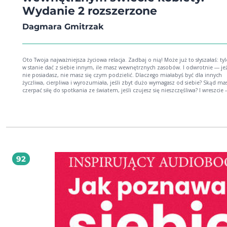
Wydanie 2 rozszerzone
Dagmara Gmitrzak
Oto Twoja najważniejsza życiowa relacja. Zadbaj o nią! Może już to słyszałaś: tyle jesteś
w stanie dać z siebie innym, ile masz wewnętrznych zasobów. I odwrotnie ― jeż
nie posiadasz, nie masz się czym podzielić. Dlaczego miałabyś być dla innych
życzliwa, cierpliwa i wyrozumiała, jeśli zbyt dużo wymagasz od siebie? Skąd ma
czerpać siłę do spotkania ze światem, jeśli czujesz się nieszczęśliwa? I wreszcie 
miałabyś kogoś prawdziwie pokochać, skoro nie kochasz siebie? W Twoim życiu
wszystko zaczyna się od Ciebie. By pójść dalej, zmienić się, wzmocnić, spełniać
marzenia albo ― po prostu ― być szczęśliwszą, warto cofnąć się do własnego w
To ważne, aby zajrzeć w siebie z odwagą, odpowiedzieć sobie na pytania o wła
samopoczucie i potrzeby, zacząć czule rozmawiać ze sobą i zbudować zdrową
dojrzałą relację z tą cudowną istotą, jaką jesteś TY SAMA. I dopiero wtedy, kiedy
wreszcie będziesz miała z czego czerpać, podziel się na nowo sobą z innymi. 
książki poprowadzi Cię krok po kroku i pomoże Ci rozpocząć praktykę kochan
92
siebie. Książka Dagmary Gmitrzak Jak pokochać siebie różni się od jej wcześniejszych
publikacji przede wszystkim tym, że jest bardzo osobista. Przedstawia drogę r
autorki ― i zaprasza inne kobiety, by, podobnie jak ona, uczyły się kochać sieb
to właśnie kobiety wydają się mieć większy problem z przyznaniem sobie praw
miłości własnej. Dlaczego? Z poczucia winy ― bo to czysty egoizm. Z zaburzon
samooceny ― bo nie zasługuję. A może z niewiedzy ― bo co to właściwie znac
Książka Dagmary Gmitrzak pozwala dotrzeć do źródła problemu, ale przede
wszystkim podpowiada, jak sobie z nim poradzić. Autorka poprzez osobiste
doświadczenia inspiruje do zmiany i poszukiwania drogi do miłości własnej. W
bo jak napisał Jean-Jacques Rousseau, to ona każe nam zadbać o siebie, a