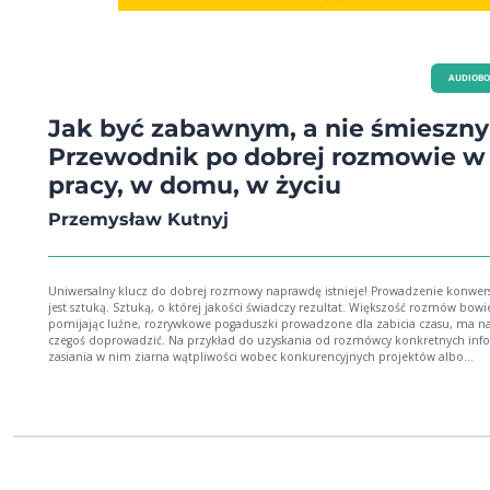
AUDIOB
Jak być zabawnym, a nie śmieszn
Przewodnik po dobrej rozmowie w
pracy, w domu, w życiu
Przemysław Kutnyj
Uniwersalny klucz do dobrej rozmowy naprawdę istnieje! Prowadzenie konwersacji
jest sztuką. Sztuką, o której jakości świadczy rezultat. Większość rozmów bow
pomijając luźne, rozrywkowe pogaduszki prowadzone dla zabicia czasu, ma n
czegoś doprowadzić. Na przykład do uzyskania od rozmówcy konkretnych info
zasiania w nim ziarna wątpliwości wobec konkurencyjnych projektów albo
przekonania go do pomysłu na wspólne działanie. Im wytrawniejszy i skuteczni
rozmówca, tym większy wpływ wywiera na innych ludzi. I właśnie o to w tym
wszystkim chodzi: o wywieranie wpływu przy użyciu słów. Niektórzy rodzą się z
naturalnym talentem do konwersowania. Częściej jednak nauka efektywnej
komunikacji zajmuje ludziom nieco więcej czasu - i to do nich skierowana jest 
książka. Sztukę efektywnej rozmowy bowiem można opanować, można się jej
nauczyć. Przy czym nie wolno zapominać o uniwersalnym kluczu do każdej w
myśli z drugim człowiekiem, czyli o byciu zabawnym. Nie śmiesznym, bo śmie