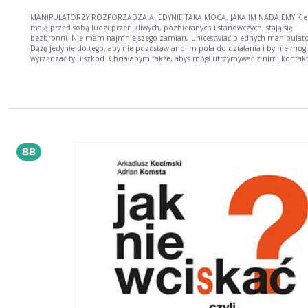
MANIPULATORZY ROZPORZĄDZAJĄ JEDYNIE TAKĄ MOCĄ, JAKĄ IM NADAJEMY Kie
mają przed sobą ludzi przenikliwych, pozbieranych i stanowczych, stają się
bezbronni. Nie mam najmniejszego zamiaru unicestwiać biednych manipulat
Dążę jedynie do tego, aby nie pozostawiano im pola do działania i by nie mogl
wyrządzać tylu szkód. Chciałabym także, abyś mógł utrzymywać z nimi kontakt
dokładnie wiedząc, czego się po nich spodziewać. Manipulacja przybiera różne
od szantażu emocjonalnego w rodzinie czy w pracy po dominację jednej osob
związku czy silny wpływ przyjaciela. Co najgorsze, na każdym etapie życia mo
spotkać ludzi, którzy będą chcieli nas wykorzystać, żeby osiągnąć własne cele. I
techniki jednocześnie proste i wyrafinowane są niezwykle skuteczne, dlatego wielu z
nas żyje w toksycznych relacjach, nawet o tym nie wiedząc. Z tej książki, powsta
podstawie historii ofiar manipulatorów, dowiesz się, dlaczego właśnie osobom
nadwydajnym mentalnie trudno jest wychwycić pozorną życzliwość i wskazać ź
88
manipulacji. Pomoże ci ona także rozpoznać toksyczne osoby wokół siebie i u
się od nich. Stosując się do zawartych w niej porad, przestaniesz być w końcu se
ofiarą manipulacji i odzyskasz upragnioną niezależność psychiczną. ...podzielę 
tobą wszystkim, co wiem o manipulatorach, co zrozumiałam z ich osobowości
czego się u nich doszukałam. Wyzwolisz się spod ich wpływu tylko, jeśli dostrzeż
zrozumiesz, kim są naprawdę, co, jak i dlaczego robią. I od razu, korzystając z 
odpowiem na zadawane mi tysiące razy pytanie: nie, nie mam osobistych
porachunków z manipulatorami i nie pałam do nich nienawiścią!