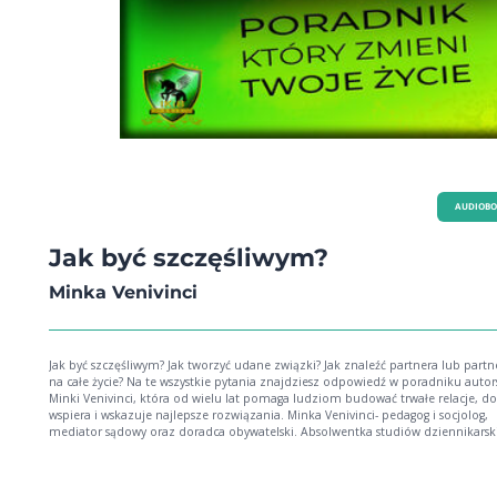
AUDIOB
Jak być szczęśliwym?
Minka Venivinci
Jak być szczęśliwym? Jak tworzyć udane związki? Jak znaleźć partnera lub partn
na całe życie? Na te wszystkie pytania znajdziesz odpowiedź w poradniku auto
Minki Venivinci, która od wielu lat pomaga ludziom budować trwałe relacje, d
wspiera i wskazuje najlepsze rozwiązania. Minka Venivinci- pedagog i socjolog,
mediator sądowy oraz doradca obywatelski. Absolwentka studiów dziennikarsk
specjalistka ds. komunikacji i PR-u, autorka licznych akcji prospołecznych oraz
kampanii z zakresu społecznej odpowiedzialności biznesu.