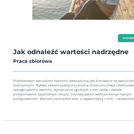
AUDIOB
Jak odnaleźć wartości nadrzędne
Praca zbiorowa
Podstawowym warunkiem harmonii wewnętrznej jest kierowanie się wartościa
nadrzędnymi. Wykład zawiera praktyczną wiedzę, która umożliwia zdefiniowa
swojego systemu wartości, wyznaczenie zgodnych z nim celów i ułatwia
podejmowanie optymalnych decyzji. Dojrzały system wartości kieruje naszym
postępowaniem. Wartości nadrzędne wraz z najważniejszą z nich – nadwartośc
oddziałują na naszą podświadomość i pokazują nam drogę. Pełnią w życiu ta
funkcję jak przepisy ruchu drogowego na ulicach. Bez ich respektowania unikni
kolizji byłoby niemożliwe. Treści wykładu mogą nam pomóc osiągnąć zgodnoś
między tym, co myślimy i czujemy, a tym, co mówimy i robimy. Będziemy mog
nabyć umiejętność sterowania własnym potencjałem i zachowaniami w różnyc
sferach życia. To pozwoli osiągać założone cele i radzić sobie z zagrożeniami, t
jak zniechęcenie, poczucie odrzucenia oraz wypalenie zawodowe.