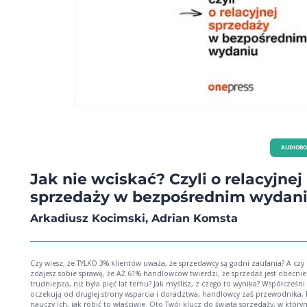
AUDIOB
Jak nie wciskać? Czyli o relacyjnej
sprzedaży w bezpośrednim wydan
Arkadiusz Kocimski, Adrian Komsta
Czy wiesz, że TYLKO 3% klientów uważa, że sprzedawcy są godni zaufania? A czy
zdajesz sobie sprawę, że AŻ 61% handlowców twierdzi, że sprzedaż jest obecni
trudniejsza, niż była pięć lat temu? Jak myślisz, z czego to wynika? Współcześni 
oczekują od drugiej strony wsparcia i doradztwa, handlowcy zaś przewodnika, 
nauczy ich, jak robić to właściwie. Oto Twój klucz do świata sprzedaży, w którym