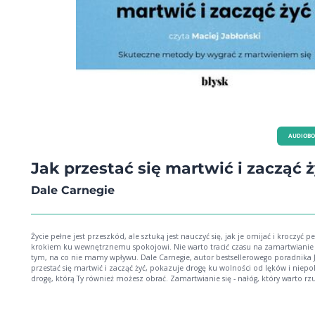
AUDIOB
Jak przestać się martwić i zacząć 
Dale Carnegie
Życie pełne jest przeszkód, ale sztuką jest nauczyć się, jak je omijać i kroczyć
krokiem ku wewnętrznemu spokojowi. Nie warto tracić czasu na zamartwianie 
tym, na co nie mamy wpływu. Dale Carnegie, autor bestsellerowego poradnika 
przestać się martwić i zacząć żyć, pokazuje drogę ku wolności od lęków i niepo
drogę, którą Ty również możesz obrać. Zamartwianie się - nałóg, który warto rzucić
Czy wiesz, że ciągłe martwienie się to nałóg równie zgubny jak palenie papiero
picie nadmiaru kawy? Carnegie odkrywa przed nami mechanizmy tego
destrukcyjnego przyzwyczajenia i pokazuje, jak skutecznie się od niego uwolnić