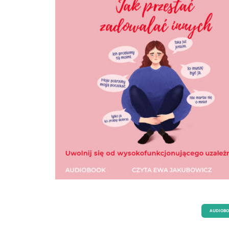
przetrwać burz, lawin i uderzeń piorunów, tylko po to, aby nasze serca zostały
zjedzone przez małe chrząszcze zmartwień małe chrząszcze, które można bez
problemu zgnieść?
AUDIOB