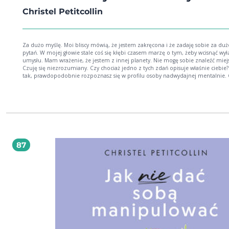
Christel Petitcollin
Za dużo myślę. Moi bliscy mówią, że jestem zakręcona i że zadaję sobie za dużo
pytań. W mojej głowie stale coś się kłębi czasem marzę o tym, żeby wcisnąć wyłącznik
umysłu. Mam wrażenie, że jestem z innej planety. Nie mogę sobie znaleźć miejsca.
Czuję się niezrozumiany. Czy chociaż jedno z tych zdań opisuje właśnie ciebie? 
tak, prawdopodobnie rozpoznasz się w profilu osoby nadwydajnej mentalnie. 
bycie nadwydajnym bywa naprawdę męczące, ale twój mózg właśnie ten, który myśli
zbyt wiele to prawdziwy skarb. Jego subtelność, złożoność i szybkość, z jaką działa, są
naprawdę zdumiewające, a pod względem mocy można go porównać z silnik
Formuły 1! Ale bolid wyścigowy nie jest zwykłym samochodem. Gdy prowadzi go
niezdara, może się okazać kruchy i niebezpieczny. Potrzebuje kierowcy najwyż
klasy i toru na swoją miarę, by wykorzystać swój potencjał. Do tej pory to mózg
cię po wertepach. Czas jednak, abyś przejął stery, i to już od dziś. Dzięki tej ksi
nauczysz się wykorzystywać niezwykłe możliwości swojego umysłu, który do tej
87
wydawał się nie do ogarnięcia! A do tego poczujesz ulgę i wreszcie odetchniesz
piersią, akceptując siebie i swój fantastyczny umysł.