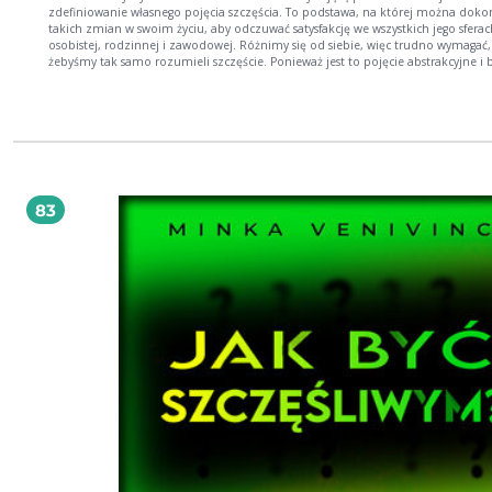
zdefiniowanie własnego pojęcia szczęścia. To podstawa, na której można doko
takich zmian w swoim życiu, aby odczuwać satysfakcję we wszystkich jego sferac
osobistej, rodzinnej i zawodowej. Różnimy się od siebie, więc trudno wymagać,
żebyśmy tak samo rozumieli szczęście. Ponieważ jest to pojęcie abstrakcyjne i
pojemne, każdy dla własnych potrzeb powinien się zastanowić, co musiałby osi
żeby móc powiedzieć: jestem szczęśliwy. Zazwyczaj wiąże się to z zaspokojeni
potrzeb w różnych sferach życia. Warto więc te potrzeby sobie uzmysłowić i na
Ten pierwszy krok jest bardzo ważny, bo porządkuje nasze myślenie o szczęściu
pozwala wyobrazić sobie przyszłość w kształcie, który najbardziej nam odpowi
potem zająć się wypełnieniem tego kształtu szczegółami. Szczęście nie jest cu
przypadkiem. O swoim szczęściu w znaczniej mierze możemy decydować sami
wykorzystajmy więc tę szansę.
83