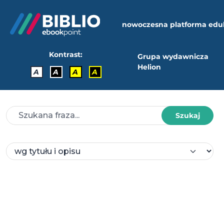
nowoczesna platforma edu
Kontrast:
Grupa wydawnicza
Helion
A
A
A
A
Szukaj