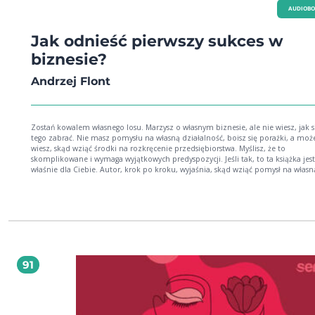
AUDIOB
Jak odnieść pierwszy sukces w
biznesie?
Andrzej Flont
Zostań kowalem własnego losu. Marzysz o własnym biznesie, ale nie wiesz, jak s
tego zabrać. Nie masz pomysłu na własną działalność, boisz się porażki, a moż
wiesz, skąd wziąć środki na rozkręcenie przedsiębiorstwa. Myślisz, że to
skomplikowane i wymaga wyjątkowych predyspozycji. Jeśli tak, to ta książka jest
właśnie dla Ciebie. Autor, krok po kroku, wyjaśnia, skąd wziąć pomysł na własn
i fundusze na start, jak zacząć i jak nie dać się przeciwnościom. Znajdziesz tu
kilkadziesiąt pomysłów na Twój pierwszy własny biznes i wskazówki co do ich
realizacji. Ponadto praktyczne porady dotyczące formalności, których trzeba d
i jakie to proste. To, jak będzie wyglądał nasz los, ściśle zależy tylko od nas sam
my decydujemy, czy będziemy wiedli szczęśliwe i dostanie życie, czy popadni
niedolę. Kontroli nad naszymi działaniami nikomu nie powierzyliśmy. Możem
uczynić to, na co mamy tylko ochotę. Jedynie nasze pozytywne i w pełni świa
nastawienie do rzeczywistości zaprowadzi nas tam, gdzie poczujemy się spełnie
91
Andrzej Flont autor poradnika Jak odnieść pierwszy sukces w biznesie? po raz
pierwszy wydanego w 2017 roku.