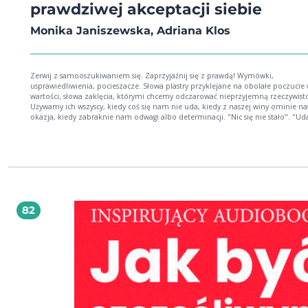
prawdziwej akceptacji siebie
Monika Janiszewska, Adriana Klos
Zerwij z samooszukiwaniem się. Zaprzyjaźnij się z prawdą! Wymówki,
usprawiedliwienia, pocieszacze. Słowa plastry przyklejane na obolałe poczucie 
wartości, słowa zaklęcia, którymi chcemy odczarować nieprzyjemną rzeczywist
Używamy ich wszyscy, kiedy coś się nam nie uda, kiedy z naszej winy ominie na
okazja, kiedy zabraknie nam odwagi albo determinacji. "Nic się nie stało". "Ud
się, ale..." "I tak mi nie zależało". One są w porządku, o ile zbudowany z nich 
obronny nie zaczyna zasłaniać nam rzeczywistości. Można się za nim chować c
latami, a w tym czasie życie będzie nam przeciekać przez palce. A my nie będ
wiedzieli, dlaczego jesteśmy coraz bardziej zmęczeni, wypaleni, zniechęceni... Stop!
Najwyższa pora zerwać z marazmem. Od teraz koniec opowiadania samym so
bajek. Czas, by zmierzyć się z prawdą, choć na początku może to trochę zabol
to potem... Potem przestaniemy się bać życia, a zaczniemy mieć na nie wpływ.
Będziemy pełni energii, skuteczni jak nigdy przedtem, akceptujący siebie. Jak t
82
zrobić? Podpowiedź znajdziecie w tej książce. Oprócz praktycznych wskazówek
jak poradzić sobie ze szkodliwymi skutkami zakłamywania rzeczywistości, są tu
również historie osób, które takie doświadczenie mają za sobą, a które odrzuci
kokon iluzji, obrały kurs na prawdziwy świat i same z powodzeniem sterują s
życiem.