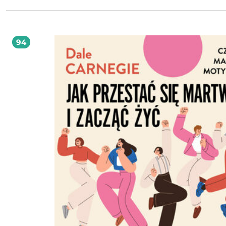
musisz już żyć w cieniu negatywnych myśli - możesz odzyskać kontrolę nad sw
umysłem. Praktyczne wskazówki, które zmieniają życie Ta książka to nie tylko
inspiracja, ale przede wszystkim konkretne narzędzia do walki z lękiem i
niepewnością. Jeśli strach odbiera Ci radość z drobnych, codziennych przyjemn
sięgnij po ten poradnik i poznaj metody, dzięki którym nauczysz się rozwiązy
94
problemy zamiast je wyolbrzymiać. Odkryj sekret życia bez zbędnych zmartwień i
zacznij patrzeć na świat z nową, optymistyczną perspektywą. Już teraz możesz 
pierwszy krok ku pełni życia, wolnej od lęków i niepotrzebnych obaw. 2026
Wydawnictwo Błysk (Audiobook): 9788368186765 Tłumaczy: Noemi Cis