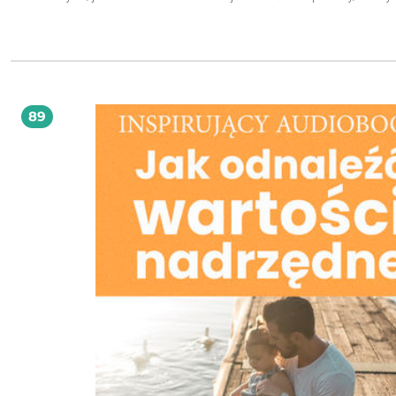
klient i jego oczekiwania są na pierwszym miejscu, rozmowa toczy się w sposób
rzeczowy i naturalny, a podjęcie współpracy przynosi satysfakcję Tobie i Twoim
klientom. Poradnik został skonstruowany zgodnie z koncepcją drogi, którą wra
autorami przejdziesz rozdział po rozdziale - od zrozumienia idei sprzedaży
doradczej, przez rozpoczęcie rozmowy i prowadzenie negocjacji, po nawiązan
współpracy z klientem. Ta książka: przedstawia cały proces sprzedaży, od prospectingu
do zamykania sprzedaży poskramia mity sprzedażowe pokazuje, jak ważna w
sprzedaży jest kreatywność podpowiada, jak nawiązać szczerą i bezpośrednią relację
89
z klientem pomaga zmienić swoje nastawienie edukuje w zakresie niezbędnych
umiejętności handlowych uczy sprzedaży metaforycznej, czyli za pomocą przykładów
lub historii z życia codziennego radzi, jak efektywnie rozwiewać wątpliwości klientów
prezentuje pomysły do wdrożenia od zaraz zawiera scenki sprzedażowe