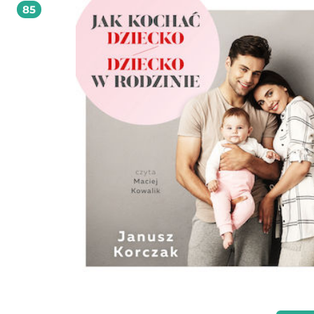
85
jest przypadkowa, niezamierzona, nie daje się kontrolować, a co za tym idzie -
możemy jej wykorzystać jako narzędzia wywierania wpływu. Umiejętność
świadomego wywoływania uśmiechu na twarzach innych, i to dokładnie w
momentach, w których będzie nam on sprzyjał - o, to wielka sztuka. Naucz się jej i
wplataj humor do rozmowy wtedy, kiedy będzie Ci to potrzebne! Poznaj przy 
kluczowe zasady decydujące o udanej rozmowie - dzięki ich znajomości będzi
zdecydowanie łatwiej wplatać w nią żart.