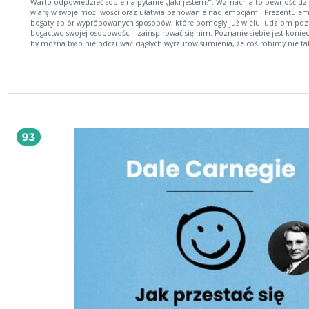
Warto odpowiedzieć sobie na pytanie „Jaki jestem?”. Wzmacnia to pewność dzi
wiarę w swoje możliwości oraz ułatwia panowanie nad emocjami. Prezentuje
bogaty zbiór wypróbowanych sposobów, które pomogły już wielu ludziom po
bogactwo swojej osobowości i zainspirować się nim. Poznanie siebie jest konieczne,
by można było nie odczuwać ciągłych wyrzutów sumienia, że coś robimy nie tak
jesteśmy nie tacy, że odbiegamy od jakiegoś wymyślonego dla nas (lub przez na
ideału. Zrozumiemy, że jesteśmy ludźmi kompletnymi, z wieloma zaletami i
unikatowymi możliwościami. Wnikliwe wejrzenie we własne wnętrze za pomo
skutecznych narzędzi pozwala dostrzec w sobie te cechy, które warto rozwinąć, 
które dobrze by było osłabić. Treść wykładu pomoże określić typ temperament
inteligencji oraz uświadomić sobie własne mocne i słabe strony. Wskaże możli
rozwijania dobrych nawyków i pozbywania się, albo przynajmniej wytłumiania,
które przeszkadzają w realizacji celów.
93