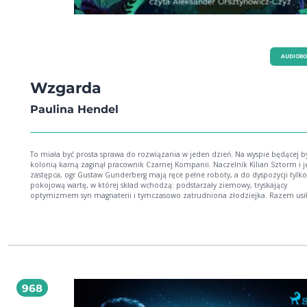
AUDIOB
Wzgarda
Paulina Hendel
To miała być prosta sprawa do rozwiązania w jeden dzień. Na wyspie będącej byłą
kolonią karną zaginął pracownik Czarnej Kompanii. Naczelnik Kilian Sztorm i j
zastępca, ogr Gustaw Gunderberg mają ręce pełne roboty, a do dyspozycji tylko
pokojową wartę, w której skład wchodzą: podstarzały ziemowy, tryskający
optymizmem syn magnaterii i tymczasowo zatrudniona złodziejka. Razem usi
rozwikłać zagadkę, która okazuje się zaledwie wierzchołkiem góry lodowej. Każdy
trop zdaje się prowadzić do opuszczonego domu, w którym przed laty popełn
makabryczne morderstwo. Po mieście zaś krążą podejrzani ludzie, myśliwi zn
w buszu okaleczone zwierzęta, ogry są coraz bardziej niespokojne, a tubylcy s
o bestii z mroku, która przebudziła się, by pożreć wszystkich obcych.
968