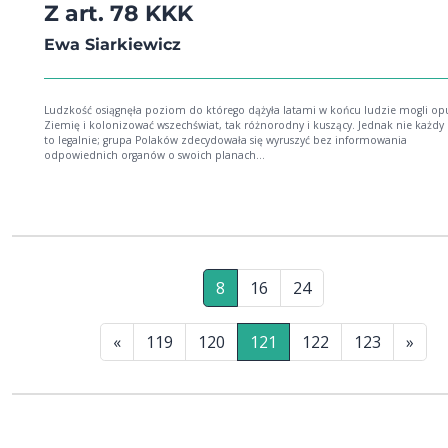
Z art. 78 KKK
Ewa Siarkiewicz
Ludzkość osiągnęła poziom do którego dążyła latami w końcu ludzie mogli opuścić
Ziemię i kolonizować wszechświat, tak różnorodny i kuszący. Jednak nie każdy 
to legalnie; grupa Polaków zdecydowała się wyruszyć bez informowania
odpowiednich organów o swoich planach...
8
16
24
«
119
120
121
122
123
»