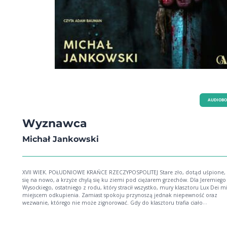
AUDIOB
Wyznawca
Michał Jankowski
XVII WIEK. POŁUDNIOWE KRAŃCE RZECZYPOSPOLITEJ Stare zło, dotąd uśpione, budzi
się na nowo, a krzyże chylą się ku ziemi pod ciężarem grzechów. Dla Jeremiego
Wysockiego, ostatniego z rodu, który stracił wszystko, mury klasztoru Lux Dei mi
miejscem odkupienia. Zamiast spokoju przynoszą jednak niepewność oraz
wezwanie, którego nie może zignorować. Gdy do klasztoru trafia ciało
zamordowanego w tajemniczych okolicznościach brata zakonnego, Jeremi ot
szansę na poznanie prawdy. Ceną jest udział w Rytuale Naznaczenia - pradaw
obrzędzie, który ma otworzyć człowieka na pełnię boskości. Wysłany na rubieże