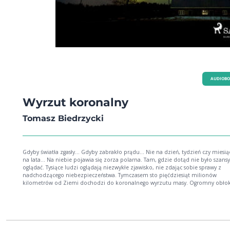
AUDIOB
Wyrzut koronalny
Tomasz Biedrzycki
Gdyby światła zgasły... Gdyby zabrakło prądu... Nie na dzień, tydzień czy miesiąc
na lata... Na niebie pojawia się zorza polarna. Tam, gdzie dotąd nie było szansy jej
oglądać. Tysiące ludzi oglądają niezwykłe zjawisko, nie zdając sobie sprawy z
nadchodzącego niebezpieczeństwa. Tymczasem sto pięćdziesiąt milionów
kilometrów od Ziemi dochodzi do koronalnego wyrzutu masy. Ogromny obło
plazmy słonecznej uderza w Ziemię, niszcząc dorobek techniczny cywilizacji.
Pozostaje człowiek. Nieprzygotowany do nowych warunków, w jakich przyszło 
Czy przezwycięży wszystko, raz jeszcze udowadniając, że jest koroną stworzeni
wyniszczy swój własny gatunek, mordując pobratymców?