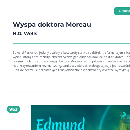
AUDIOB
Wyspa doktora Moreau
H.G. Wells
Edward Pendrick, jedyny ocalały z katastrofy statku rozbitek, trafia na tajemnic
wyspę, którą zamieszkuje ekscentryczny, genialny naukowiec doktor Moreau or
pomocnik Montgomery. Pasją doktora Moreau jest fizjologia - nieustannie prac
nad krzyżowaniem rozmaitych gatunków zwierząt, wzbogacając je jednocześni
ludzkie cechy. Te przerażające i makabryczne eksperymenty wkrótce wymykają 
spod kontroli i na wyspie zaczyna się prawdziwy horror. "Wyspa doktora Moreau" to
nie tylko komentarz do teorii ewolucji, boskiej kreacji czy dychotomii natura-k
Współcześni czytelnicy bez trudu odkryją, że książka Herberta George'a Wellsa
ponad 120 lat od czasu jej wydania, wciąż wydaje się niezwykle aktualna. W obl
nowych odkryć z zakresu biotechnologii, technik klonowania i genetycznego
modyfikowania organizmów, nabiera wręcz profetycznego charakteru. Wells po
kolejny udowadnia, że rozwój nauki nie tylko daje ludzkości nadzieję na lepsz
przyszłość, ale może wieść nasz gatunek na krawędź zagłady. 2025 Wydawnictwo Błysk
963
(Audiobook): 9788368186079