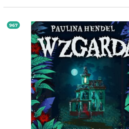
Rzeczypospolitej, by odnaleźć winnych, odkrywa, że każdy krok w głąb tej przek
ziemi oddala go od Boga, a przybliża do przerażającej tajemnicy ukrytej w sa
sercu Zakonu. IM BLIŻEJ ŚWIATŁA, TYM GŁĘBSZY CIEŃ. A IM GORLIWIEJ SZUKA BOGA,
TYM BARDZIEJ TRACI SIEBIE.
967