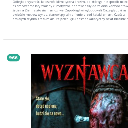
Odległa przyszłość, katastrofa klimatyczna i reżim, od którego nie sposób uciec
osiemnastoma laty zmiany klimatyczne doprowadziły do zalania kontynentów
życie na Ziemi stało się niemożliwe. Zapobiegliwi wybudowali Oazę głęboki na
dwieście metrów wykop, stanowiący schronienie przed kataklizmem. Część z
ocalałych szybko zrozumiała, że pełen lęku postapokaliptyczny świat idealnie 
się do wprowadzenia reżimu. Jednocześnie dzięki zaawansowanej technologii
stworzono Komplety system edukacyjny prowadzony we śnie poprzez podłączanie się
do specjalnego urządzenia. Nastoletni Paweł Swain buntuje się przeciwko otacz
go rzeczywistości. Pewnego dnia ucieka i rozpoczyna wspinaczkę na Fundament s
szczyt Oazy by odnaleźć ojca, zesłanego tam kilkanaście lat wcześniej. Zaniepokojony
sąsiad Swaina, Kosma Urban, chce ustalić, co dzieje się z jego kolegą. Wkrótce ic
połączą się we wspólnej misji, która ma przywrócić wolność mieszkańcom Oaz
Bell autor powieści postapokaliptycznej pod tytułem Wyśniona po raz pierwszy
966
wydanej w 2022 roku.