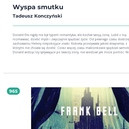
Wyspa smutku
Tadeusz Konczyński
Donald Elis nigdy nie był typem romantyka, ale kochał swoją żonę. Lubił z nią
rozmawiać, dzielić myśli i zwyczajnie spędzać życie. Od pewnego czasu dostrze
zachowaniu Heleny niepokojące znaki. Kobieta przeżywała jakieś strapienia, z
którymi nie chciała się dzielić. Coraz więcej czasu małżonkowie spędzali samot
Donald widząc łzy spływające po twarzy żony, nie wiedział jak może pomóc. Ni
spodziewał się jednak tego, że wkrótce przeczyta jej pełen emocji, pożegnalny li
Nieszczęśliwa Helena opuściła męża i schroniła się na Wyspie Smutku. Mówiono
azyl dla chorych na nieukojoną miłość i tęsknotę. Donald słyszał, że mało kto 
wyspy, a jeśli już to z zamąconym umysłem lub jako wrak człowieka. Czy mężczyźnie
uda się odnaleźć żonę i odkryć powody ucieczki? Jakie tajemnice skrywa Wyspa
Smutku?
965