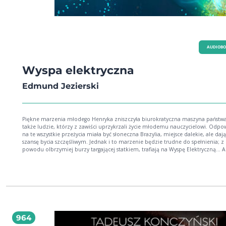
AUDIOB
Wyspa elektryczna
Edmund Jezierski
Piękne marzenia młodego Henryka zniszczyła biurokratyczna maszyna państwa
także ludzie, którzy z zawiści uprzykrzali życie młodemu nauczycielowi. Odpo
na te wszystkie przeżycia miała być słoneczna Brazylia, miejsce dalekie, ale daj
szansę bycia szczęśliwym. Jednak i to marzenie będzie trudne do spełnienia; z
powodu olbrzymiej burzy targającej statkiem, trafiają na Wyspę Elektryczną... A
to miejsce lepsze od Brazylii?
964