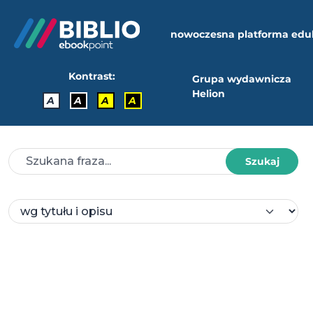
nowoczesna platforma edu
Kontrast:
Grupa wydawnicza
Helion
A
A
A
A
Szukaj