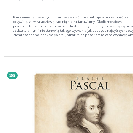
Poruszanie się o własnych nogach większość z nas traktuje jako czynność tak
oczywistą, że w zasadzie się nad nią nie zastanawiamy. Okolicznościowa
przechadzka, spacer z psem, wyjście do sklepu czy do pracy nie wydają się nic
spektakularnym i nie stanowią takiego wyzwania jak zdobycie najwyższych szc
Ziemi czy podróż dookoła świata. Jednak ta na pozór prozaiczna czynność ok
się świetnym tematem do głębszych rozważań, a historia chodzenia może być
fascynującą lekturą. Zebrane w tej książce fakty oraz przemyślenia pozwalają spojrzeć
na chodzenie z szerszej perspektywy niż codzienne życie czy wynikające z ruch
zdrowotne korzyści. Historia chodzenia to także historia butów oraz specyficzn
spojrzenie na sztukę, religię, ewolucję czy wojskowość - we wszystkich tych
dziedzinach chodzenie odegrało i odgrywa ważną rolę, choć kontekst, w jakim 
pojawia, bywa różny. Kiedy i jak staliśmy się dwunożni ze wszystkim zaletami i
wadami takiego stanu rzeczy? Jaką funkcję spełnia maszerowanie w wojsku i reli
26
Czym i jak od wieków chroniono i upiększano stopy? Dlaczego lenistwo nieust
odciąga nas od chodzenia? Którego ze znanych artystów, myślicieli, pisarzy czy
filozofów owładnęła mania wędrowania? I w końcu: co jest tak pociągającego w
chodzeniu, że już w trakcie lektury tej książki będziesz chciał rzucić wszystko i 
drogę? "Niniejsza książka nie jest naukową rozprawą z jednej prostej przyczyny: nie
jestem uczonym. Spiritus movens całości stały się nogi, nie głowa. Jako amator
przechadzek starałem się zabrać jak największą liczbę faktów i ciekawostek. Ni
wyczerpuję jednak tematu, bo nie jest to możliwe. Chcę, aby czytelnik w rozwi
wiedzy mógł iść (i iść i iść i iść...) własną drogą." fragment wstępu