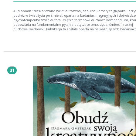
Audiobook "Nieskończone życie" autorstwa Joaquina Camary to głęboka i przy
podróż w świat życia po śmierci, oparta na badaniach regresyjnych i doświadcz
psychoterapeutycznych autora. Książka ta stanowi duchowe kompendium, któ
odpowiada na fundamentalne pytania dotyczące sensu życia, śmierci i naszej
duchowej wędrówki. Publikacja ta została oparta na najważniejszych badaniach i
rzeczywistych przykładach, które autor zebrał podczas regresji ze swoimi pacje
dzięki czemu przybliża nas do prawdziwej rzeczywistości życia po śmierci,
pozbawionej wpływów religijnych czy filozoficznych. Autor porusza również dw
kwestie ściśle związane ze śmiercią: towarzyszenie umierającym oraz proces ża
Jeżeli czytałeś "Wędrówkę dusz" dr. Michaela Newtona, to Joaquin Camara zap
do kolejnej lektury.
31