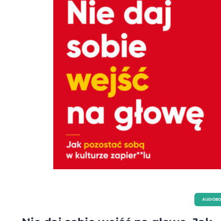
podświadomość podpowiada nam, że oto wracamy do naturalnego habitatu. Książka
Nerwy w las pomoże Ci zrozumieć, na czym polega terapia lasem, dlaczego las
dobrze wpływa na kondycję psychofizyczną i w jaki sposób oddziałuje na zmysł
psychikę, pracę mózgu czy odporność. Poznasz także różne rodzaje leśnej
aktywności, dostosowane do każdej pory roku i zmiennych warunków. Las jest
ogromną, mądrą księgą, z której możemy nauczyć się wielu potrzebnych rzeczy.
dziełem sztuki oryginalnym i niepodrabialnym. Żywym organizmem, apteką,
namacalnym układem światów bąbelkowych i przyjacielem. Workiem baśni, ź
archetypów, lęków i pokrzepień. Kontekstem. fragment książki Las - miejsce
tajemnicze, czasem trochę straszne, ale częściej przyjazne, dające schronienie i
się okazuje, leczące. Książka dr Katarzyny Simonienko odkrywa różne oblicza la
autorka prowadzi nas za rękę i przybliża nam jego niezwykłe właściwości i wpł
nasze życie. prof. dr hab. n. med. Agata Szulc - psychiatra, kierownik Kliniki
Psychiatrycznej Wydziału Nauki o Zdrowiu WUM Książka Nerwy w las autorstwa dr
Katarzyny Simonienko jest głęboko zanurzona we współczesnym życiu każdego 
To stanowczo nie jest jednowymiarowy poradnik oferujący uproszczone i
nierealistyczne rozwiązania problemów codziennego życia typu: idź do lasu i p
magię drzew. To dzieło, które opisuje sieć ukrytych połączeń wymienionych o
wiedzy, tka kobierzec nieznanych nam i nieoczywistych połączeń, aby doradza
leczyć, oferować pomoc. Dr n. med. Sławomir Murawiec - psychiatra, psychoterapeuta,
redaktor naczelny kwartalnika "Psychiatria" Puszcze, bory i lasy. Bagna i góry. Rzeki,
jeziora i powiew wiatru. To najcenniejsze dary, jakie dała nam matka natura. A
zrozumieć samego siebie, odkrywaj tajemnice przyrody ,a zjednoczenie się z n
pozwoli Ci dotrzeć do wnętrza własnej duszy. Naprawdę warto. Darek Karp "Szary
Wilk"- przyrodnik, pisarz i fotograf natury, pracownik Biebrzańskiego Parku
Narodowego, od urodzenia związany z Bagnami Biebrzańskimi i Puszczą
Augustowską
AUDIOB