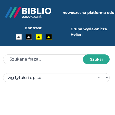
nowoczesna platforma edu
Kontrast:
Grupa wydawnicza
Helion
A
A
A
A
Szukaj