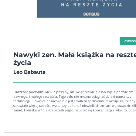
AUDIOB
Nawyki zen. Mała książka na reszt
życia
Leo Babauta
Ludzkość poczyniła wielkie postępy, ale wciąż niewiele osób żyje z poczuciem
pewnego, trwałego szczęścia. Tego celu nie można osiągnąć dzięki nauce czy
technologii. Również bogactwo nie jest źródłem spełnienia. Okazuje się, że aby 
sprawiało więcej radości, wystarczy dokonać niewielkich zmian: wprowadzić kil
zasad, konsekwentnie ich przestrzegać, nauczyć się koncentracji i robić to, co si
W ten sposób od pierwszego, małego kroku można zacząć wielką, fantastyczną
podróż do własnego szczęścia. Ta książka jest zbiorem znakomitych artykułów o tym,
jak stać się szczęśliwszym człowiekiem. Zawarte w niej teksty opublikowano
pierwotnie na blogu Zen Habits. Jego filozofia opiera się na upraszczaniu życia,
nabieraniu dobrych nawyków i zwiększaniu własnej produktywności przy mnie