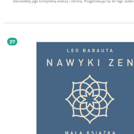
stanowiłaby jego kompletną analizę i obronę. Przygotowując się do tego zadan
spisywał swoje myśli w postaci krótkich, rozproszonych notatek. W 1658 roku z
porządkować zebrany materiał, jednak pracę nad traktatem przerwały choroba
śmierć. Kilka lat później przyjaciele filozofa wydali Myśli - skomponowane na
podstawie zachowanych zapisków, w formie zgrupowanych tematycznie uwag,
maksym i aforyzmów. Myśli są wybitnym dziełem teologicznym, a przy tym
kamieniem milowym francuskiej prozy. Pascal podjął w nim wiele zagadnień, k
nurtują nas do dziś: nieskończoność i nicość, wiara i rozum, duch i materia, sen
próżność. W słowach wielkiego myśliciela, przekonującego, że wiara w Boga nie 
27
ograniczeniem wolności, możemy odnaleźć głęboki sens i pociechę. W czasach
rozdarcia i niepokoju Myśli przypominają o poszukiwaniu Boga jako źródła czy
dobra. W ich lekturze znajdziemy inspirację do podjęcia decyzji o tym, jak
pokierować swoim życiem, aby żyć godnie i szlachetnie. Z niej bowiem wynika
prawdziwie rozsądna etyka człowieka, który choć jest tylko trzciną, najwątlejsz
przyrodzie, to jest trzciną myślącą. Największy wysiłek rozumu - to uznać, że istnieje
nieskończona mnogość rzeczy, które go przerastają Blaise Pascal