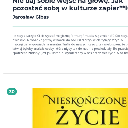
Nie daj sobie wejść na głowę. Jak
pozostać sobą w kulturze zapier**
Jarosław Gibas
Ile razy zdarzyło Ci się słyszeć magiczną formułę "musisz się zmienić"? Sto razy,
dwieście? A może - bądźmy w końcu do bólu szczerzy - wiele tysięcy razy? To
najczęściej wypowiadana mantra. Trafia do naszych uszu z tak wielu stron, że 
łatwiej byłoby znaleźć osoby, które nigdy tak do nas nie powiedziały. Bo przeci
"potrzeba zmiany" jest jak karabin, wymierzony w nas przez całe życie. A co ma być
celem tej zmiany? Dopasowanie się do powszechnie obowiązującej narracji, której
fundamentem jest zjawisko określane już dzisiaj oficjalnie kulturą zapierdolu
wierzyć, że wartość leży w wysiłku włożonym w pracę, a nie w jej efektach. W to,
niezależnie od okoliczności powinniśmy być zawsze pogodni, uśmiechnięci, pe
pozytywnych myśli i oczywiście hiperaktywni. W to, że przez całe życie trzeba g
szczęście, które odnajdziemy w posiadaniu kolejnych przedmiotów czy poko
szczebli społecznego lub zawodowego awansu, a także powstrzymywaniu za
pieniądze naturalnego procesu starzenia się. W to, że jedyną wartością jest
30
wyjątkowość, którą musimy udowadniać, starając się bardziej od innych - w
przeciwnym razie stajemy się przeciętni, co w kulturze zapierdolu jest gorsze o
niewybaczalnego grzechu. Jest rozczarowaniem. Jeśli w to uwierzymy, nasze życ
prędzej czy później stanie się puste, a wszelkie poszukiwania jego sensu będzi
próbowali zastąpić pseudomedytacją spod znaku "wyobraź sobie, że nie masz
problemów". Problem w tym, że dopiero po jakimś czasie się zorientujemy, ja
wielka to ściema. Najlepszym wyjściem jest wybór mniejszego zła: jak najszybciej zdać
sobie sprawę z tej ściemy - i się jej nie poddawać. To lepsze niż obudzić się któ
dnia z ręką w nocniku.