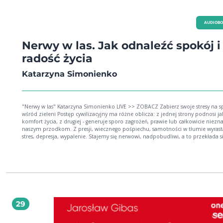
AUDIOB
Nerwy w las. Jak odnaleźć spokój i
radość życia
Katarzyna Simonienko
"Nerwy w las" Katarzyna Simonienko LIVE >> ZOBACZ Zabierz swoje stresy na spacer
wśród zieleni Postęp cywilizacyjny ma różne oblicza: z jednej strony podnosi jakość i
komfort życia, z drugiej - generuje sporo zagrożeń, prawie lub całkowicie niezn
naszym przodkom. Z presji, wiecznego pośpiechu, samotności w tłumie wyrast
stres, depresja, wypalenie. Stajemy się nerwowi, nadpobudliwi, a to przekłada s
funkcjonowanie organizmu, który traci swoją naturalną odporność, słabnie i sz
się starzeje. W mniejszym lub większym stopniu wszyscy jesteśmy narażeni na wpływ
negatywnych aspektów współczesnego stylu życia. Stąd popularność produktów
zjawisk, które opisuje się jako "eko", "naturalne", "slow" itp. Często wynika ona
jedynie z mody lub jest efektem kampanii marketingowej - trudno wówczas m
rzeczywistym wpływie tych produktów na zdrowie. W gąszczu tego rodzaju pro
znaleźć można tylko jedno niezawodne antidotum: las. Każdy zna kojące uczu
spokoju, które ogarnia człowieka niemal natychmiast, gdy zanurzy się w leśną
29
gęstwinę. Autorka książki przekonuje, że taka reakcja jest zupełnie naturalna - 
setki tysięcy lat nasze mechanizmy obronne kształtowały się w warunkach, któ
bliżej do puszczy niż zatłoczonego miasta. Gdy wchodzimy między drzewa,