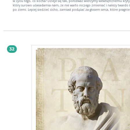
w życiu tego, co kocha? Dzieje się tak, ponieważ wierzymy wewnętrznemu kryty
który surowo uświadamia nam, że nie warto niczego zmieniać i należy twardo 
po ziemi. Lepiej siedzieć cicho, zamiast podążać za głosem serca, które pragnie
ekspresji poprzez pisanie, malowanie, uczenie innych czy śpiewanie. A przecież
twórczość nie jest zarezerwowana tylko dla wybranych! W każdym z nas drzemią
ukryte dary i talenty oraz kreatywność, dzięki której możemy żyć pełniej i szczęś
Każdy z nas jest do czegoś powołany, a znalezienie tej wyjątkowej drogi to jede
ważniejszych celów naszego życia. Zanim jednak wkroczymy na ścieżkę powoła
musimy się zmierzyć z lękiem, negatywnym myśleniem i samokrytyką. Ta książka
pomoże Ci odbyć wewnętrzną podróż w głąb siebie. Zainspiruje do twórczego ż
do poznania Twoich darów i znalezienia ścieżki swojego powołania. Autorka
32
przygotowała dziesiątki ćwiczeń, które pomogą Ci wzmocnić poczucie własnej
wartości i wyjątkowości - i stać się najlepszą wersją siebie. Książka zainspiruje Ci
wykonywania pracy marzeń, dzięki której wyrazisz siebie w pełni. Robiąc to, co
kochasz, będziesz inspiracją dla innych. Każdy z nas bowiem ma do opowiedz
własną historię. Nie czekaj więc dłużej, rozpocznij swoją twórczą podróż! Zobacz
relację ze spotkania autorskiego z Dagmarą Gmitrzak w warszawskim Empiku (k
w zdjęcie)