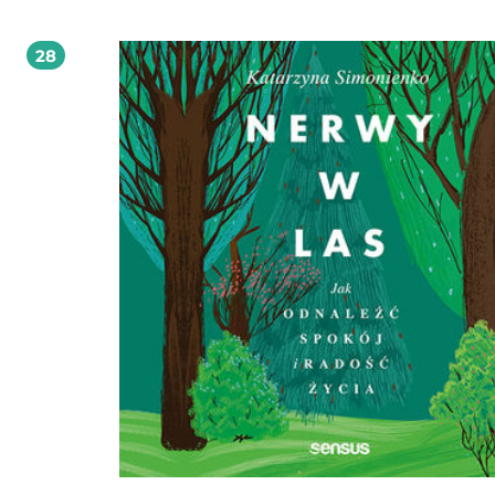
stresie. Dzięki temu można wiele osiągnąć: poprawić stan zdrowia, podnieść
przychody, nawiązać wspaniałe relacje z innymi ludźmi, a także spełniać marz
książce znajdziesz proste, praktyczne wskazówki dotyczące porządkowania sw
28
otoczenia, osiągania prostoty, eliminowania rzeczy nieistotnych, planowania d
pielęgnowania współczucia czy zwiększania pewności siebie. Zobaczysz, jak pi
jest żyć w pełni świadomie i odczuwać cudowność świata w każdej minucie życia
tej książce między innymi: strategie osiągania prostoty w życiu techniki nicnierobienia
i oczyszczania umysłu sposoby osiągania lepszej wydajności sztuka odchodzenia od
materializmu jak uwierzyć w siebie, w ludzkość i potęgę życzliwości Żyj świadomie:
prosto i szczęśliwie!