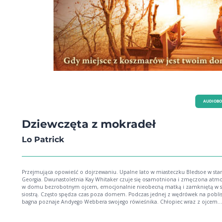
Policja w literaturze.
AUDIOB
Dziewczęta z mokradeł
Lo Patrick
Przejmująca opowieść o dojrzewaniu. Upalne lato w miasteczku Bledsoe w sta
Georgia. Dwunastoletnia Kay Whitaker czuje się osamotniona i zmęczona atmo
w domu bezrobotnym ojcem, emocjonalnie nieobecną matką i zamkniętą w sobie
siostrą. Często spędza czas poza domem. Podczas jednej z wędrówek na poblis
bagna poznaje Andyego Webbera swojego rówieśnika. Chłopiec wraz z ojcem
niedawno wrócili z Kalifornii, gdzie wyjechali po śmierci matki Andyego, która 
w tajemniczych okolicznościach. Zakochana w Andym dziewczynka nie słucha 