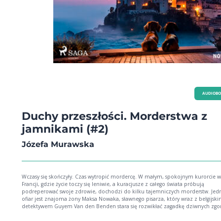
AUDIOB
Duchy przeszłości. Morderstwa z
jamnikami (#2)
Józefa Murawska
Wczasy się skończyły. Czas wytropić mordercę. W małym, spokojnym kurorcie 
Francji, gdzie życie toczy się leniwie, a kuracjusze z całego świata próbują
podreperować swoje zdrowie, dochodzi do kilku tajemniczych morderstw. Jed
ofiar jest znajoma żony Maksa Nowaka, sławnego pisarza, który wraz z belgijsk
detektywem Guyem Van den Benden stara się rozwikłać zagadkę dziwnych zg
Towarzyszą im trzy starsze panie oraz pisarka Dominika Rigo i jej dwa jamniki.
ten nietypowy zespół ma szansę na wytropienie i ujęcie sprawcy? Druga część c