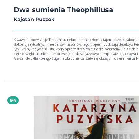
Dwa sumienia Theophiliusa
Kajetan Puszek
Krwawe improwizacje Theophilus nekromanta i członek tajemniczego zakonu
dokonuje rytualnych morderstw masonów. Jego tropem podążają detektyw Pudl
łysy i krępy indywidualista, który oprócz strzałów z glocka wystrzeliwuje z siebie 
cięte dźwięki saksofonu tenorowego podczas jazzowych improwizacji, copywrit
Aleksander, dla którego ściganie zbrodniarza stało się obsesją, i dziennikarka 
Kim jest bezwzględny morderca i co nim kieruje?
94