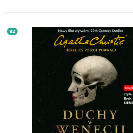
Duchy przeszłości to mnóstwo zaskakujących, fantastycznych przygód, niebana
bohaterowie i tajemnice, które czyhają za każdym rogiem pozornie sennego
francuskiego miasteczka... Józefa Murawska autorka thrillerów z serii Duchy
przeszłości. Pierwszy tom serii zatytułowany Duchy przeszłości został opublik
2018 roku.
92