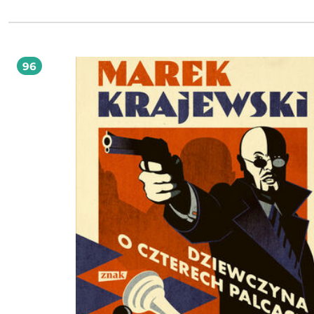
który każe jej trzymać się z daleka od Webberów, choć nie chce wyjawić, z jaki
powodu. Ale kiedy siostra Kay nagle znika, zaczynają wychodzić na jaw powiąz
między śmiercią pani Webber a Whitakerami. Świat Kay zacznie się powoli roz
a w trakcie śledztwa zostają odkryte kolejne tajemnice, które zagrażają jej rodz
Książka, która ma szansę powtórzyć sukces Gdzie śpiewają raki.
96