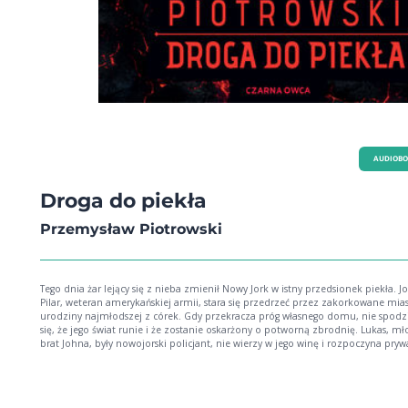
AUDIOB
Droga do piekła
Przemysław Piotrowski
Tego dnia żar lejący się z nieba zmienił Nowy Jork w istny przedsionek piekła. J
Pilar, weteran amerykańskiej armii, stara się przedrzeć przez zakorkowane mia
urodziny najmłodszej z córek. Gdy przekracza próg własnego domu, nie spod
się, że jego świat runie i że zostanie oskarżony o potworną zbrodnię. Lukas, mł
brat Johna, były nowojorski policjant, nie wierzy w jego winę i rozpoczyna pry
śledztwo. Pomaga mu wschodząca gwiazda dziennikarstwa śledczego - dociekli
ambitna Rose Parker. Próbując odkryć, kto odpowiada za okrutny mord, Lukas 
wpadają na trop przerażającego spisku i zanurzają się w mrocznym świecie
okrucieństwa i przemocy. Czy uda im się oczyścić imię Johna? Czy prawda okaże