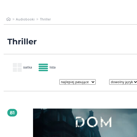
Audiobooki
Thriller
Thriller
siatka
lista
81