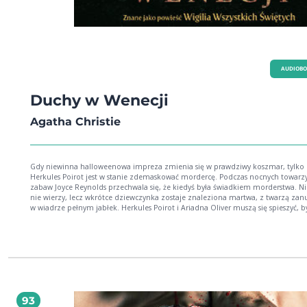
AUDIOB
Duchy w Wenecji
Agatha Christie
Gdy niewinna halloweenowa impreza zmienia się w prawdziwy koszmar, tylko
Herkules Poirot jest w stanie zdemaskować mordercę. Podczas nocnych towarz
zabaw Joyce Reynolds przechwala się, że kiedyś była świadkiem morderstwa. Nik
nie wierzy, lecz wkrótce dziewczynka zostaje znaleziona martwa, z twarzą za
w wiadrze pełnym jabłek. Herkules Poirot i Ariadna Oliver muszą się spieszyć, b
ujawnić zło odpowiedzialne za to upiorne morderstwo. "Duchy w Wenecji" to
filmowa adaptacja wybitnej powieści Agathy Christie pt. "Wigilia Wszystkich Świ
Film wyreżyserował i zagrał w nim główną rolę Kenneth Branagh.
93