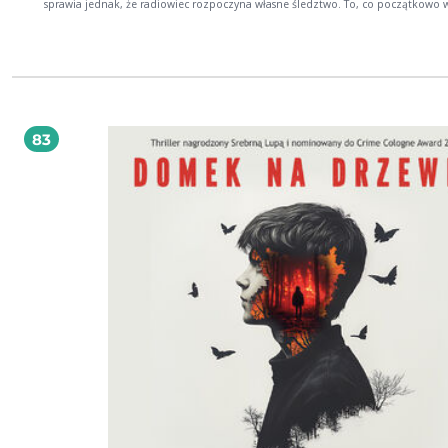
sprawia jednak, że radiowiec rozpoczyna własne śledztwo. To, co początkowo 
jak marzenie fana true crime, szybko okazuje się śmiertelnym niebezpieczeńs
Bo dokładnie trzydzieści lat po tragedii historia może się powtórzyć Są takie historie,
które przerażają. Są takie miejsca, które są przeklęte. I są takie książki, których 
się odłożyć. Dom zła do nich należy. Zaskakujący i wciągający debiut o tym, gdz
może nas zaprowadzić fascynacja tym, co w człowieku najmroczniejsze. WOJC
CHMIELARZ Jest w tej powieści wszystko to, czym powinien się wyróżniać dobry
kryminał. Mamy zaangażowanego detektywa, tło społeczne oraz pełnokrwistą 
przestrzeń. Są też oddana ze znawstwem policyjna orka i zbrodnia, która spraw
83
dawne rany otwierają się na nowo. Już po kilku akapitach wiedziałem, że Rutk
dar pisania. Ten debiut tylko zaostrzy wasze apetyty! Czytajcie! ROBERT MAŁECK
JAKUB RUTKA lektor, dziennikarz, podcaster, od urodzenia związany z Ostrołęką.
Założyciel MysteryTV popularnego kanału, na którym przedstawia tysiącom słuchaczy
mrożące krew w żyłach opowiadania o makabrycznych zbrodniach i zjawiskach
paranormalnych. Gdy nie opowiada mrocznych historii, użycza głosu do wielu 
seriali oraz reklam telewizyjnych i radiowych. Można go także zobaczyć na Inst
i TikToku, gdzie pokazuje swoją bardziej komediową stronę.