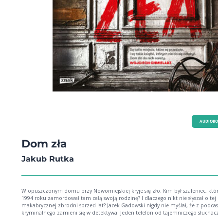
AUDIOB
Dom zła
Jakub Rutka
W opuszczonym domu przy Nowomiejskiej kryje się zło. Kim był szaleniec, któ
1994 roku zamordował tam całą swoją rodzinę? I dlaczego nikt nie słyszał o tej
makabrycznej zbrodni sprzed lat? Jacek Gadowski nigdy nie myślał, że z podcas
kryminalnego zamieni się w detektywa. Jeden telefon od tajemniczego słuchac