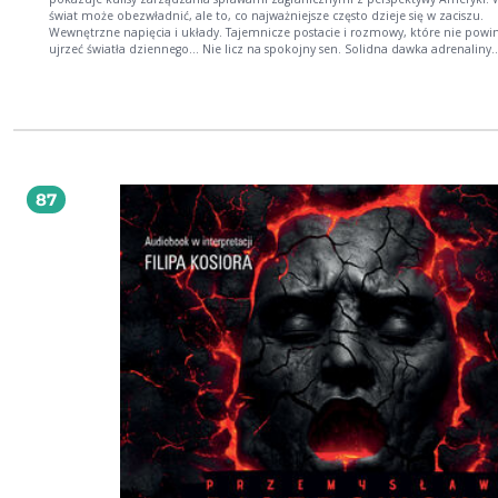
świat może obezwładnić, ale to, co najważniejsze często dzieje się w zaciszu.
Wewnętrzne napięcia i układy. Tajemnicze postacie i rozmowy, które nie powi
ujrzeć światła dziennego... Nie licz na spokojny sen. Solidna dawka adrenaliny
gwarantowana!
87