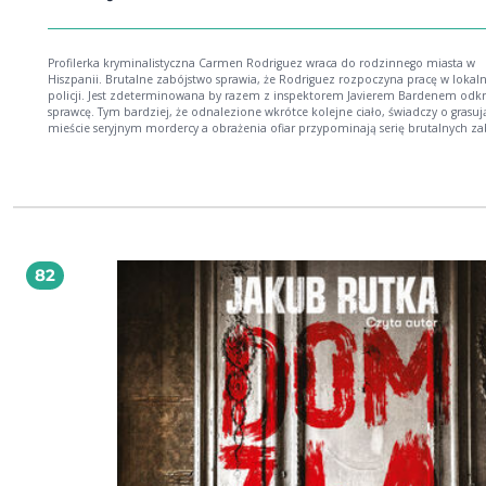
Profilerka kryminalistyczna Carmen Rodriguez wraca do rodzinnego miasta w
Hiszpanii. Brutalne zabójstwo sprawia, że Rodriguez rozpoczyna pracę w lokaln
policji. Jest zdeterminowana by razem z inspektorem Javierem Bardenem odkryć
sprawcę. Tym bardziej, że odnalezione wkrótce kolejne ciało, świadczy o grasu
mieście seryjnym mordercy a obrażenia ofiar przypominają serię brutalnych za
sprzed lat. Wszystkie tropy prowadzą do nawiedzonego domu Cortijo Jurado o
historii jego dawnych właścicieli. Czy profilerce uda się odkryć sprawcę, który tak
świetnie wodzi ich za nos i myli tropy? Carmen zmaga się nie tylko ze śledztwem, ale
także z własną przeszłością, która wraca do niej w najmniej spodziewanym
momencie. Czy uda jej się odkryć prawdę i ochronić rodzinę? Czy może ufać tym,
którzy nazywają się jej przyjaciółmi? Dom utraconych to wielowymiarowy thriller
kryminalny, który zawładnie Wami całkowicie!
82