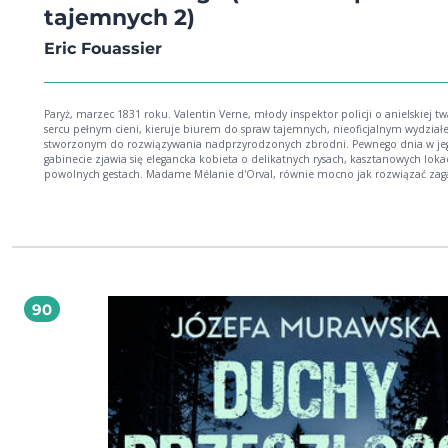
tajemnych 2)
Eric Fouassier
Paryż, marzec 1831 roku. Valentin Verne, młody inspektor policji o anielskiej tw
sercu pełnym cieni, kieruje biurem do spraw tajemnych, nieoficjalnym wydzia
stworzonym do rozwiązywania nadprzyrodzonych zbrodni. Pewnego dnia w je
gabinecie zjawia się elegancka kobieta o delikatnych rysach, kasztanowych loka
powolnych gestach. Madame Mélanie d'Orval, równie mocno jak rozwiązać za
śmierci nastoletniej córki, pragnie zrozumieć, co wydarzyło się z jej mężem.
Mężczyzna wpadł w szpony podejrzanego medium, które przekonało zrozpac
ojca, że może skontaktować się z duchem zmarłej. Madame d'Orval jest pewna,
Verne'owi wystarczyłby udział w jednym ze słynnych seansów spirytystycznych, b
zdemaskować oszusta. Lewitujące stoły, rozmowy z zaświatami i tajemnicze zj
prawdziwe wyzwanie dla racjonalnego umysłu inspektora. Zadanie tym trudnie
że Verne musi stawić czoła jeszcze groźniejszemu przeciwnikowi. Do miasta po
Wikary odrażający przestępca, perwersyjny potwór. Na mieszkańców Paryża pada
90
blady strach. CZY ZANURZYSZ SIĘ W MROKU ZBRODNI I ZAUFASZ ZMYSŁOM?