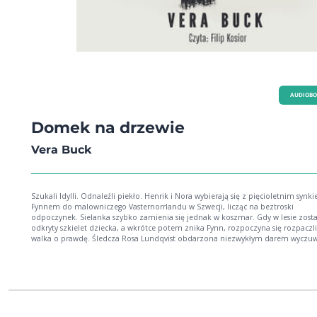
AUDIOB
Domek na drzewie
Vera Buck
Szukali Idylli. Odnaleźli piekło. Henrik i Nora wybierają się z pięcioletnim synkiem
Fynnem do malowniczego Vasternorrlandu w Szwecji, licząc na beztroski
odpoczynek. Sielanka szybko zamienia się jednak w koszmar. Gdy w lesie zosta
odkryty szkielet dziecka, a wkrótce potem znika Fynn, rozpoczyna się rozpaczl
walka o prawdę. Śledcza Rosa Lundqvist obdarzona niezwykłym darem wyczuwania
śmierci, staje przed zagadką, w której teraźniejszość splata się z mroczną
przeszłością. Czy zniknięcie chłopca ma związek z tragiczną historią sprzed lat? I jakie
sekrety kryje domek schowany w koronie starego jesionu? Czy ktoś wciąż w nim na coś
czeka?