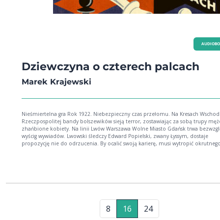
AUDIOB
Dziewczyna o czterech palcach
Marek Krajewski
Nieśmiertelna gra Rok 1922. Niebezpieczny czas przełomu. Na Kresach Wschod
Rzeczpospolitej bandy bolszewików sieją terror, zostawiając za sobą trupy męż
zhańbione kobiety. Na linii Lwów Warszawa Wolne Miasto Gdańsk trwa bezwzględny
wyścig wywiadów. Lwowski śledczy Edward Popielski, zwany Łyssym, dostaje
propozycję nie do odrzucenia. By ocalić swoją karierę, musi wytropić okrutneg
bandytę i rozwiązać zagadkę podejrzanego samobójstwa. Wkracza w sam środ
szpiegowskiej rozgrywki. Tu nie ma miejsca na walkę z otwartą przyłbicą, życie i
są tylko środkami uświęconymi przez cel, a gra toczy się o najwyższą stawkę o
zachowanie świeżo wywalczonej polskiej niepodległości. Każda chwila wytchnie
może się okazać prowokacją, a każdy ruch ostatnim... Pierwsza powieść szpieg
Marka Krajewskiego. Tę książkę chciał napisać od zawsze. Tajemnice historii
przedwojennej Polski, zakulisowe rozgrywki, świetnie oddany klimat lat 20. i w
akcja, od której nie będziesz mógł się oderwać.
8
16
24