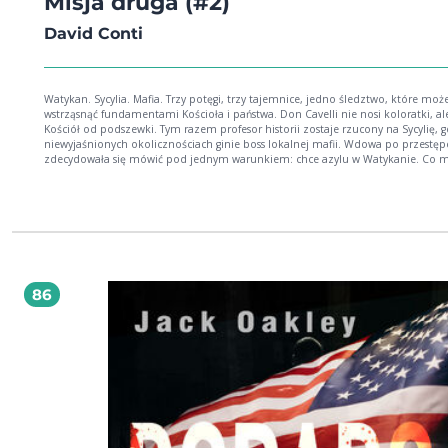
Misja druga (#2)
David Conti
Watykan. Sycylia. Mafia. Trzy potęgi, trzy tajemnice, jedno śledztwo, które moż
wstrząsnąć fundamentami Kościoła i państwa. Don Cavelli nie nosi koloratki, ale zna
Kościół od podszewki. Tym razem profesor historii zostaje rzucony na Sycylię, 
niewyjaśnionych okolicznościach ginie boss lokalnej mafii. Wdowa po przestęp
zdecydowała się mówić pod jednym warunkiem: chce azylu w Watykanie. Co mogło
łączyć brutalnego mafioso z państwem kościelnym? W miarę rozwoju śledztwa,
Cavelli nie wie już, kto jest jego wrogiem, a kto sojusznikiem. Czy profesor będ
stanie rozwikłać zagadkę w mieście, gdzie wiele można ukryć niemal doskonale
Druga część serii "Don Cavelli" jest doskonała dla miłośników mafijnych intryg i
tajemnic Kościoła. Może być czytana bez zachowania kolejności serii. Może być
czytana bez zachowania kolejności serii. David Conti urodził się w Rzymie w 1964
roku, gdzie spędził większość swojego dzieciństwa i młodości. Po ukończeniu s
przez kilka dekad pracował dla międzynarodowej instytucji w Rzymie.
86