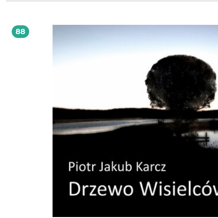
gorsza niż piekielna otchłań?
88