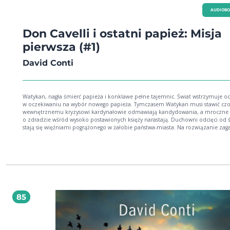
AUDIOB
Don Cavelli i ostatni papież: Misja
pierwsza (#1)
David Conti
Watykan, nagła śmierć papieża i konklawe pełne tajemnic. Świat wstrzymuje 
w oczekiwaniu na wybór nowego papieża. Tymczasem Watykan musi stawić czo
wewnętrznemu kryzysowi kardynałowie odmawiają kandydowania, a mroczne plotki
o zdradzie wśród wysoko postawionych księży narastają. Duchowni odcięci od ś
stają się więźniami pogrążonego w żałobie państwa-miasta. Na rozwiązanie zag
ma szansę tylko profesor Don Cavelli historyk o unikalnych przywilejach. Jego
śledztwo zamienia się w wyścig z czasem i bezwzględnym przeciwnikiem. Czy 
ocalić Kościół przed upadkiem? Dla fanów intryg w stylu Dana Browna i mrocz
thrillerów Umberta Eco. To pierwsza część serii "Don Cavelli" o profesorze histor
który rozwiązuje zagadki tajemniczych zbrodni dziejących się na terenie Waty
David Conti urodził się w Rzymie w 1964 roku, gdzie spędził większość swojego
dzieciństwa i młodości. Po ukończeniu studiów przez kilka dekad pracował dla
międzynarodowej instytucji w Rzymie.
85