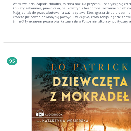
Warszawa dziś. Zapada chłodna jesienna noc. Na przystanku spotykają się czte
kobiety: zakonnica, prawniczka, naukowczyni i bezdomna. Pozornie nic ich nie
Mają jednak do przedyskutowania ważną sprawę. Ktoś zgłasza się po przedmiot
którego już dawno powinny się pozbyć. Czy książka, która zabija, będzie znowu
śmierć? Tymczasem pewna pisarka znalazła w Polsce nie tylko azyl polityczny, a
również odzyskała radość z obcowania z literaturą. Duża w tym zasługa przemi
bibliotekarki. Starsza pani zawsze potrafi poratować taką opowieścią, jakiej czy
akurat potrzebuje. Wszystko więc powinno być dobrze. Nadia czuje jednak
narastający niepokój. Może to mroczna atmosfera zbliżających się dziadów i
Wszystkich Świętych, a może naprawdę powinna zacząć się bać? Wydaje jej się, 
ostatnio ktoś ją śledzi. Gdzieś w mieście budzi się Wiktor. Ktoś go brutalnie
zaatakował i uwięził. Wie, kto jest winien tej sytuacji. Z dawnej baletnicy niewie
pozostało. Jest tylko szaleństwo Warszawa 1968. Zdjęcie inscenizacji Dziadów z 
95
wywołuje lawinę przerażających wydarzeń i zmusza tysiące ludzi do opuszczen
kraju. Marzec w stolicy jest wyjątkowo trudny. A w jednym z bloków sprawy
komplikują się jeszcze bardziej. Zostaje zamordowana jedenastolatka. Milicja 
o to młodych ludzi wracających ze strajku. Mordechaj Blum wie, że jego studen
dopuściliby się zbrodni. Oni walczą o zmiany w kraju, a stają się idealnymi ko
ofiarnymi dla ambitnego porucznika Grabowskiego. Naukowiec postanawia
rozpocząć własne śledztwo. Nie wie, że w jego bloku każdy ukrywa jakąś tajemn
Każdy nie tylko dorośli. Cztery przyjaciółki jak najszybciej muszą odzyskać książkę,
która zabija. Inaczej może zginąć ktoś jeszcze. W sprawę wydaje się zamieszan
pewna bibliotekarka. Dzielnica cieni to mieszanka klasycznej zagadki zamknię
pokoju, nieoczywistego kryminału noir, krwistego thrillera, ale również podróż 
czasie do kolejnego trudnego okresu w dziejach Polski. To druga, po Ulicach ci
czarodziejska historia o magii książek. Katarzyna Puzyńska z wykształcenia psycholog.
Jest autorką bestsellerowej serii kryminałów, powieści fantasy, horroru oraz ksi
non-fiction. Z okazji jubileuszu stulecia polskiej Policji za książki Policjanci. Ulic
Policjanci. Bez munduru otrzymała od Komendanta Głównego nagrodę w kateg