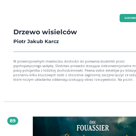
AUDIOB
Drzewo wisielców
Piotr Jakub Karcz
W prowincjonalnym miasteczku dochodzi do porwania studentki przez
psychopatycznego sadystę. Śledztwo prowadzi stosująca niekonwencjonalne 
pracy policjantka z łódzkiej dochodzeniówki. Pewna siebie detektyw po bliższym
poznaniu kilku kluczowych osób z otoczenia zaginionej zaczyna łączyć ze sobą
które niczym układanka odsłaniają szokujący obraz rzeczywistości. Na pozór
spokojna miejscowość okazuje się psychodelicznym teatrem, pełnym intryg, ta
i chorych żądz. "Drzewo Wisielców" to brutalny, trzymający w napięciu do ostatniej
strony thriller z zaskakującą fabułą, wywracającą kilkukrotnie główny nurt do gó
nogami.
89