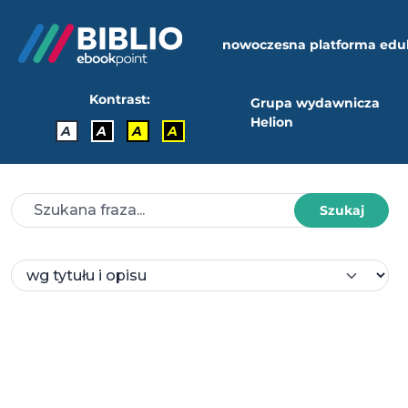
nowoczesna platforma edu
Kontrast:
Grupa wydawnicza
Helion
A
A
A
A
Szukaj