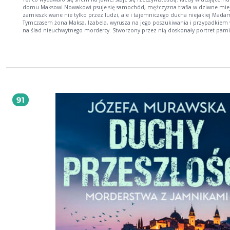
domu Maksowi Nowakowi psuje się samochód, mężczyzna trafia w dziwne miej
zamieszkiwane nie tylko przez ludzi, ale i tajemniczego ducha niejakiej Madame
Tymczasem żona Maksa, Izabela, wyrusza na jego poszukiwania i przypadkiem
na ślad nieuchwytnego mordercy. Stworzony przez nią doskonały portret pam
po latach odegra swoją rolę, a demony przeszłości powrócą... Kim jest tajemni
Madame Lili? Czy uda się schwytać seryjnego mordercę? W jaki sposób z całą sp
związany jest Leonardo da Vinci? Józefa Murawska autorka thrillerów z serii Duchy
przeszłości. Pierwszy tom serii zatytułowany Duchy przeszłości został opublik
2018 roku.
91