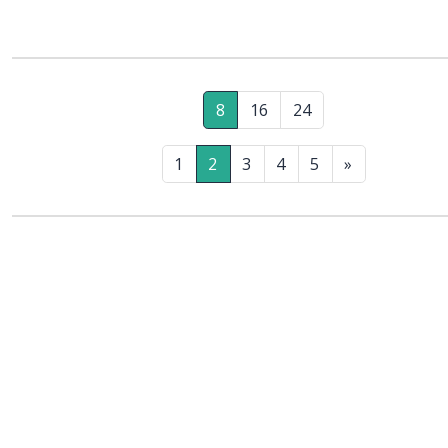
naczyniowe oraz powstrzymuje rozwój groźnych powikłań, takich jak zawał serc
udar mózgu.
8
16
24
1
2
3
4
5
»