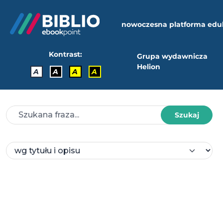
nowoczesna platforma edu
Kontrast:
Grupa wydawnicza
Helion
A
A
A
A
Szukaj