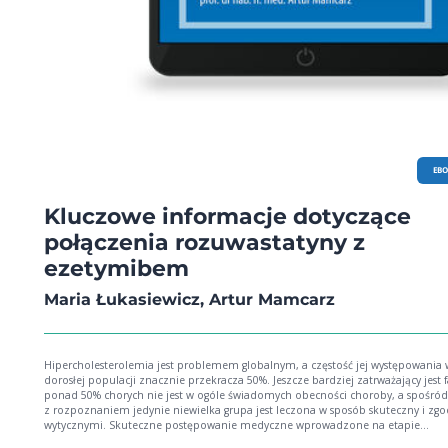
EB
Kluczowe informacje dotyczące
połączenia rozuwastatyny z
ezetymibem
Maria Łukasiewicz, Artur Mamcarz
Hipercholesterolemia jest problemem globalnym, a częstość jej występowania 
dorosłej populacji znacznie przekracza 50%. Jeszcze bardziej zatrważający jest f
ponad 50% chorych nie jest w ogóle świadomych obecności choroby, a spośró
z rozpoznaniem jedynie niewielka grupa jest leczona w sposób skuteczny i zgo
wytycznymi. Skuteczne postępowanie medyczne wprowadzone na etapie
bezobjawowej hipercholesterolemii pozwala zaś zredukować ryzyko sercowo-