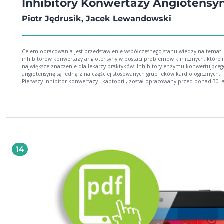
Inhibitory Konwertazy Angiotensy
Piotr Jędrusik, Jacek Lewandowski
Celem opracowania jest przedstawienie współczesnego stanu wiedzy na temat
inhibitorów konwertazy angiotensyny w postaci problemów klinicznych, które
największe znaczenie dla lekarzy praktyków. Inhibitory enzymu konwertująceg
angiotensynę są jedną z najczęściej stosowanych grup leków kardiologicznych.
Pierwszy inhibitor konwertazy - kaptopril, został opracowany przed ponad 30 la
od tego czasu do praktyki klinicznej wprowadzono już kilkanaście leków należ
do tej grupy.
14