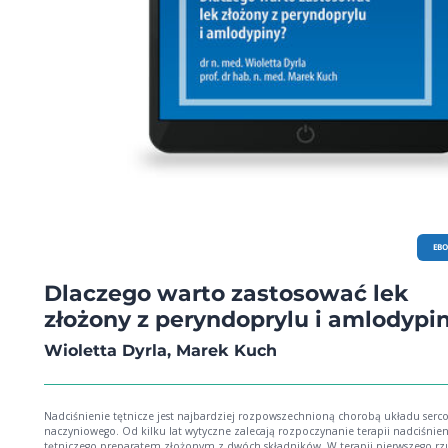
EB
Dlaczego warto zastosować lek
złożony z peryndoprylu i amlodypi
Wioletta Dyrla, Marek Kuch
Nadciśnienie tętnicze jest najbardziej rozpowszechnioną chorobą układu serc
naczyniowego. Od kilku lat wytyczne zalecają rozpoczynanie terapii nadciśnien
tętniczego preparatem złożonym z dwóch składników. W terapii pierwszego rz