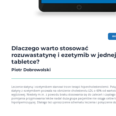
EB
Dlaczego warto stosować
rozuwastatynę i ezetymib w jedne
tabletce?
Piotr Dobrowolski
Leczenie statyną i ezetymibem stanowi trzon terapii hipercholesterolemii. Poł
statyny z ezetymibem pozwala na obniżenie cholesterolu LDL o 65% od wartoś
wyjściowej. Niestety m.in. z powodu braku stosowania się do zaleceń i częstego
pomijania przyjmowania leków nadal duża grupa pacjentów nie osiąga celów t
hipolipemizującej. Dlatego też uproszczenie schematu leczenia i połączenie sta
ezetymibu w jedną tabletkę może być kluczem do sukcesu w obniżeniu stężen
cholesterolu LDL, a co więcej - w obniżeniu ryzyka sercowo-naczyniowego pacje