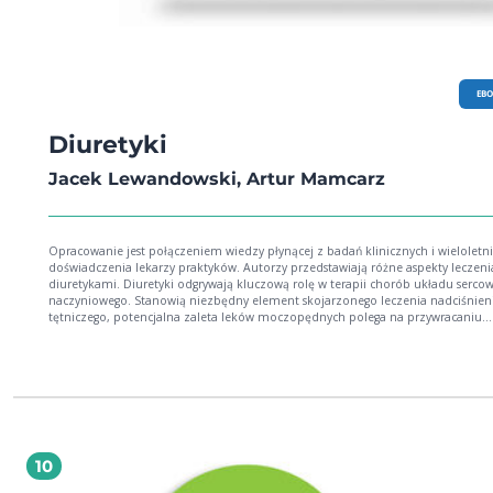
EB
Diuretyki
Jacek Lewandowski, Artur Mamcarz
Opracowanie jest połączeniem wiedzy płynącej z badań klinicznych i wieloletn
doświadczenia lekarzy praktyków. Autorzy przedstawiają różne aspekty leczeni
diuretykami. Diuretyki odgrywają kluczową rolę w terapii chorób układu serco
naczyniowego. Stanowią niezbędny element skojarzonego leczenia nadciśnien
tętniczego, potencjalna zaleta leków moczopędnych polega na przywracaniu
fizjologicznego profilu dobowego ciśnienia u chorych bez nocnego obniżenia
ciśnienia.
10