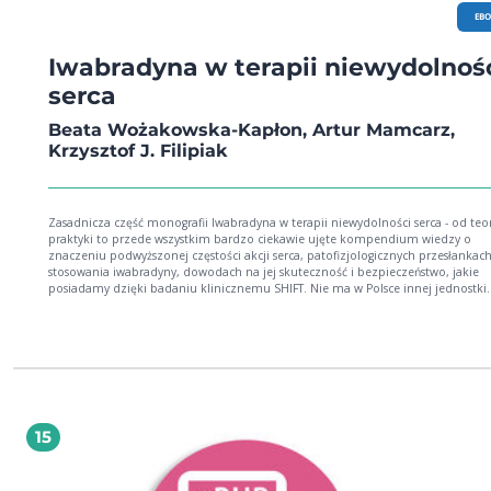
EB
Iwabradyna w terapii niewydolnoś
serca
Beata Wożakowska-Kapłon, Artur Mamcarz,
Krzysztof J. Filipiak
Zasadnicza część monografii Iwabradyna w terapii niewydolności serca - od teor
praktyki to przede wszystkim bardzo ciekawie ujęte kompendium wiedzy o
znaczeniu podwyższonej częstości akcji serca, patofizjologicznych przesłankac
stosowania iwabradyny, dowodach na jej skuteczność i bezpieczeństwo, jakie
posiadamy dzięki badaniu klinicznemu SHIFT. Nie ma w Polsce innej jednostki
chorobowej z kręgu sercowo-naczyniowego, której znaczenie epidemiologiczn
będzie wzrastać w następnych dekadach tak szybko, jak ma to miejsce w przy
niewydolności serca. Z tego powodu zachęcamy Państwa do zapoznania się z
niniejszą monografią, która znakomicie łączy podstawy teoretyczne i aspekty
praktyczne stosowania iwabradyny w nowoczesnej terapii niewydolności serca.
15