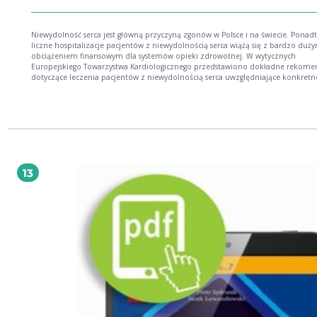
Niewydolność serca jest główną przyczyną zgonów w Polsce i na świecie. Ponad
liczne hospitalizacje pacjentów z niewydolnością serca wiążą się z bardzo duż
obciążeniem finansowym dla systemów opieki zdrowotnej. W wytycznych
Europejskiego Towarzystwa Kardiologicznego przedstawiono dokładne rekome
dotyczące leczenia pacjentów z niewydolnością serca uwzględniające konkretn
molekuły. Dodatkowo, coraz więcej uwagi poświęca się stosowaniu leków w
optymalnych dawkach. Najnowsze dane potwierdzają zasadność stosowania
większych dawek leków rekomendowanych w wytycznych.
13