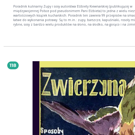
Poradnik kulinarny Zupy i sosy autorstwa Elżbiety Kiewnarskiej (publikującej w
międzywojennej Polsce pod pseudonimem Pani Elżbieta) to jedna z wielu niez
wartościowych książek kucharskich. Poradnik ten zawiera 99 przepisów na smac
łatwe do wykonania potrawy. Są to m.in.: zupy, barszcze, kapuśniaki, rosoły mi
rybne, sosy z bardzo wielu produktów na słono, na słodko, na gorąco i na zim
118