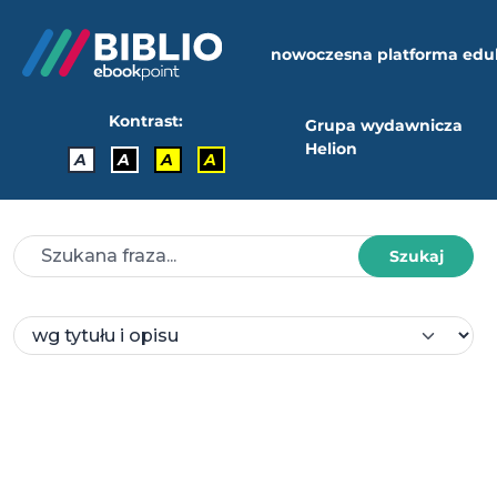
nowoczesna platforma edu
Kontrast:
Grupa wydawnicza
Helion
A
A
A
A
Szukaj