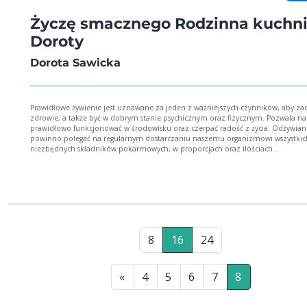
Życzę smacznego Rodzinna kuchn
Doroty
Dorota Sawicka
Prawidłowe żywienie jest uznawane za jeden z ważniejszych czynników, aby z
zdrowie, a także być w dobrym stanie psychicznym oraz fizycznym. Pozwala n
prawidłowo funkcjonować w środowisku oraz czerpać radość z życia. Odżywianie
powinno polegać na regularnym dostarczaniu naszemu organizmowi wszystkic
niezbędnych składników pokarmowych, w proporcjach oraz ilościach
odpowiadających jego potrzebom i zależnych od rodzaju wykonywanej pracy, 
fizjologicznego, wieku, płci oraz masy ciała.
8
16
24
«
4
5
6
7
8