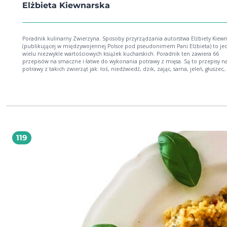
Elżbieta Kiewnarska
Poradnik kulinarny Zwierzyna. Sposoby przyrządzania autorstwa Elżbiety Kiewn
(publikującej w międzywojennej Polsce pod pseudonimem Pani Elżbieta) to je
wielu niezwykle wartościowych książek kucharskich. Poradnik ten zawiera 66
przepisów na smaczne i łatwe do wykonania potrawy z mięsa. Są to przepisy n
potrawy z takich zwierząt jak: łoś, niedźwiedź, dzik, zając, sarna, jeleń, głuszec,
bażant, cietrzew, dzika kaczka, kuropatwa, jarząbek, pardwa, kurka wodna, sł
bekas, kwiczoł, jemiołuszka, wróbel i przepiórka.
119