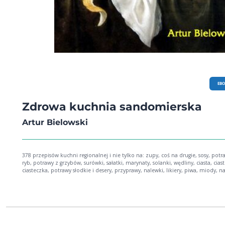
EB
Zdrowa kuchnia sandomierska
Artur Bielowski
378 przepisów kuchni regionalnej i nie tylko na: zupy, coś na drugie, sosy, potr
ryb, potrawy z grzybów, surówki, sałatki, marynaty, solanki, wędliny, ciasta, ciast
ciasteczka, potrawy słodkie i desery, przyprawy, nalewki, likiery, piwa, miody, n