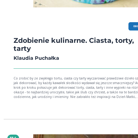
EB
Zdobienie kulinarne. Ciasta, torty,
tarty
Klaudia Puchałka
Co zrobić by ze zwykłego tortu, ciasta czy tarty wyczarować prawdziwe dzieło sz
jak dekorować, by każdy kawałek słodkości wydawał się jeszcze smaczniejszy? 
krok po kroku pokazuje jak dekorować torty, ciasta, tarty i inne wypieki na róż
okazje - te najbardziej uroczyste, takie jak ślub czy chrzest, a także na te bardzi
codzienne, jak urodziny i imieniny. Nie zabrakło też inspiracji na Dzień Matki,
walentynki czy Halloween. Autorka daje szczegółowe wskazówki, jak przygotow
ozdoby z masy cukrowej, izomlatu, marcepanu, żelatyny czy czekolady oraz ja
złożyć tort, wytynkować jego poszczególne warstwy, a następnie misternie ozdo
Podpowiada też jak we własnej kuchni urządzić pracownię zdobniczą z prawd
zdarzenia oraz podaje sprawdzone przepisy na różne okoliczności. Całość jest
ilustrowana zdjęciami, na których pokazane są etapy dekorowania oraz gotow
realizacje.