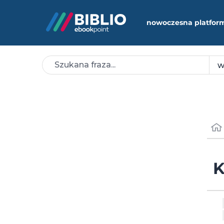
nowoczesna platfor
K