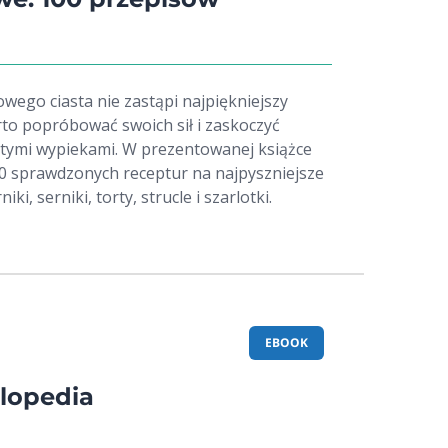
ego ciasta nie zastąpi najpiękniejszy
rto popróbować swoich sił i zaskoczyć
ymi wypiekami. W prezentowanej książce
00 sprawdzonych receptur na najpyszniejsze
iki, serniki, torty, strucle i szarlotki.
EBOOK
klopedia