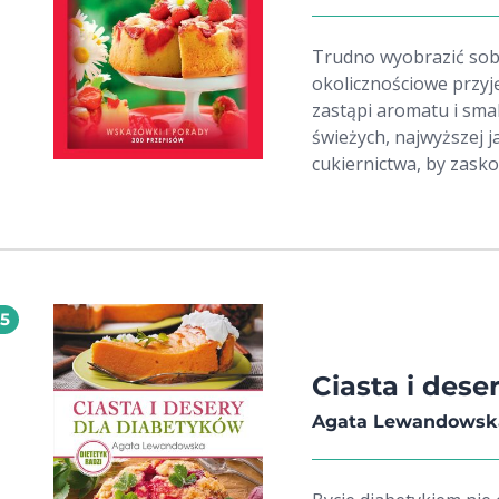
Trudno wyobrazić sobi
okolicznościowe przyję
zastąpi aromatu i sm
świeżych, najwyższej j
cukiernictwa, by zask
szarlotkami, zdobnymi
Książka Ciasta. Encyk
porad, które sprawią,
300 przepisów dostar
spotkanie.
15
Ciasta i dese
Agata Lewandowsk