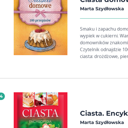
Marta Szydłowska
Smaku i zapachu domow
wypiek w cukierni. Wa
domowników znakomit
Czytelnik odnajdzie 1
ciasta: drożdżowe, piern
14
Ciasta. Ency
Marta Szydłowska