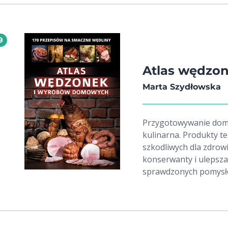
9
Atlas wędzo
Marta Szydłowska
Przygotowywanie domo
kulinarna. Produkty te
szkodliwych dla zdrowi
konserwanty i ulepszac
sprawdzonych pomysłó
Wśród nich znajdują si
nowatorskie pomysły 