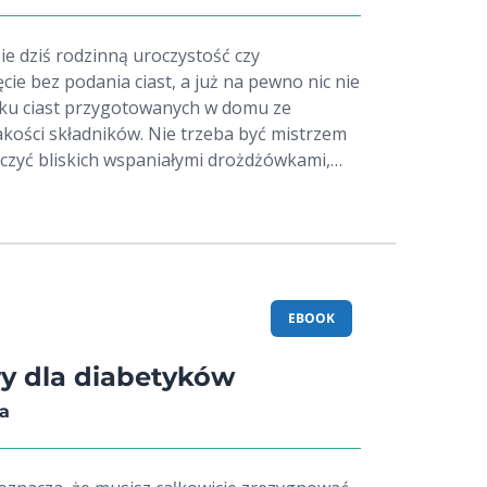
e dziś rodzinną uroczystość czy
cie bez podania ciast, a już na pewno nic nie
aku ciast przygotowanych w domu ze
akości składników. Nie trzeba być mistrzem
oczyć bliskich wspaniałymi drożdżówkami,
 struclami, a nawet wymyślnymi tortami.
lopedia zawiera wiele cennych wskazówek i
 że każdy wypiek będzie udany, a zbiór ponad
czy pomysłów na każde smakowite
EBOOK
ry dla diabetyków
a