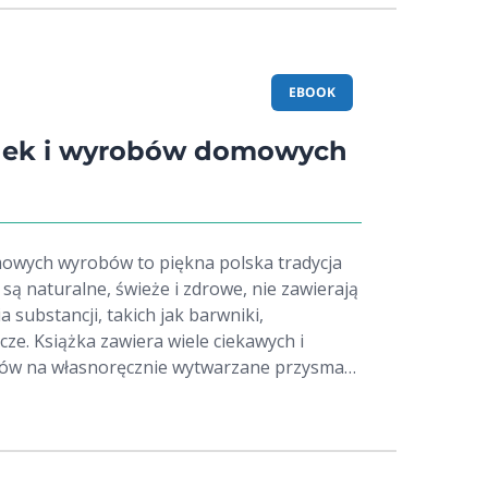
EBOOK
nek i wyrobów domowych
wych wyrobów to piękna polska tradycja
 są naturalne, świeże i zdrowe, nie zawierają
a substancji, takich jak barwniki,
ze. Książka zawiera wiele ciekawych i
w na własnoręcznie wytwarzane przysmaki.
ę zarówno tradycyjne przepisy, jak i
wzbogacone o nowe smaki.