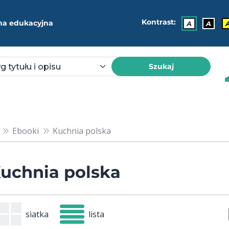
Kontrast:
ma edukacyjna
A
A
Szukaj
Ebooki
Kuchnia polska
uchnia polska
siatka
lista