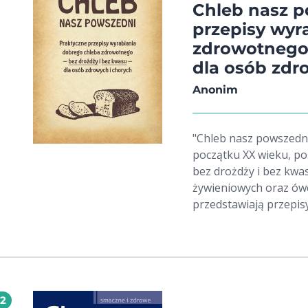
Chleb nasz p
przepisy wyr
zdrowotnego 
dla osób zdr
Anonim
"Chleb nasz powszedni
początku XX wieku, p
bez drożdży i bez kwa
żywieniowych oraz ówcz
przedstawiają przepisy
pieczywo dietetyczne
żarnowej. Publikacja zawiera nie tylko praktyczne receptury, ale
również obszerny wywó
razowego oraz szkodli
pieczywa drożdżowego
12
zboża, wpływ sposobu