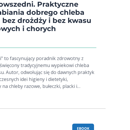
owszedni. Praktyczne
abiania dobrego chleba
bez drożdży i bez kwasu
owych i chorych
" to fascynujący poradnik zdrowotny z
oświęcony tradycyjnemu wypiekowi chleba
su. Autor, odwołując się do dawnych praktyk
esnych idei higieny i dietetyki,
 na chleby razowe, bułeczki, placki i
 przygotowywane z pełnowartościowej mąki
d o znaczeniu pszenicy, wartości chleba
wości nadmiernie rafinowanej białej mąki i
. Autor omawia dawne sposoby mielenia
 wypieku na zdrowie oraz rolę właściwego
EBOOK