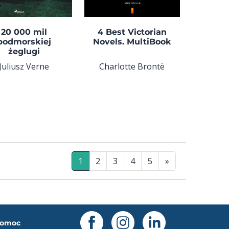
20 000 mil
4 Best Victorian
podmorskiej
Novels. MultiBook
żeglugi
Juliusz Verne
Charlotte Brontë
1
2
3
4
5
»
omoc