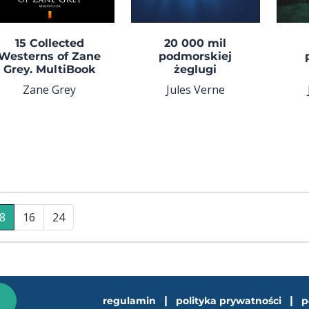
15 Collected
20 000 mil
Westerns of Zane
podmorskiej
Grey. MultiBook
żeglugi
Zane Grey
Jules Verne
8
16
24
|
|
regulamin
polityka prywatności
p