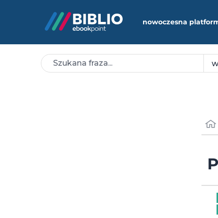
nowoczesna platfor
P