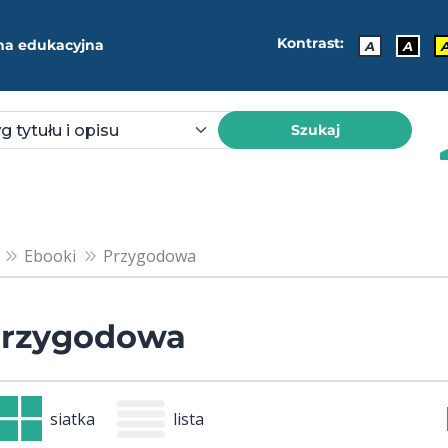
Kontrast:
ma edukacyjna
A
A
Szukaj
Ebooki
Przygodowa
rzygodowa
siatka
lista