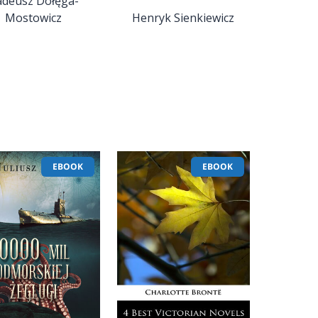
deusz Dołęga-
Mostowicz
Henryk Sienkiewicz
EBOOK
EBOOK