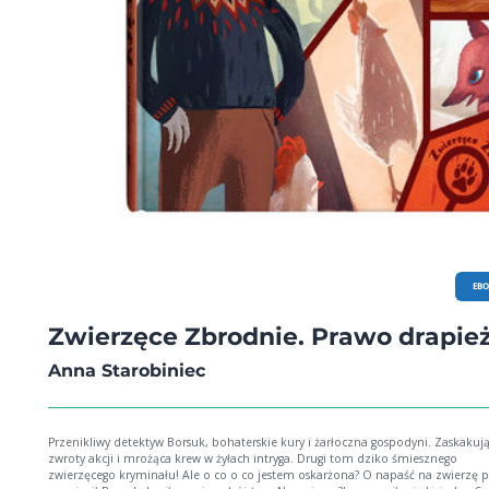
EB
Zwierzęce Zbrodnie. Prawo drapie
Anna Starobiniec
Przenikliwy detektyw Borsuk, bohaterskie kury i żarłoczna gospodyni. Zaskakuj
zwroty akcji i mrożąca krew w żyłach intryga. Drugi tom dziko śmiesznego
zwierzęcego kryminału! Ale o co o co jestem oskarżona? O napaść na zwierzę ponuro