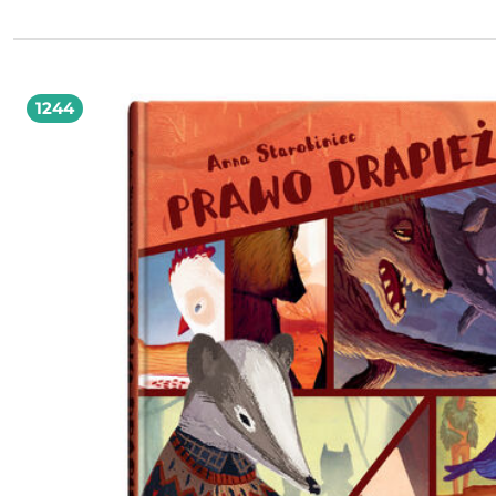
dzieci, rodziców, nauczycieli i wszystkich, którzy chcą pielęgnować w dzieciach
wrażliwość, ciekawość świata i miłość do mądrych opowieści. Janina Porazińska
(1882/1888 1971) polska pisarka, redaktorka, tłumaczka literatury skandynawskiej oraz
szwedzkojęzycznej. W 1903 roku na łamach Wędrowca ukazał się jej debiut poe
W 1917 roku założyła pismo Płomyk. Podczas okupacji była działaczką podzie
oświatowego i kulturalnego. Jest znana szczególnie jako autorka literatury dla d
1244