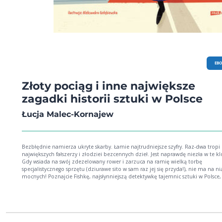
EB
Złoty pociąg i inne największe
zagadki historii sztuki w Polsce
Łucja Malec-Kornajew
Bezbłędnie namierza ukryte skarby. Łamie najtrudniejsze szyfry. Raz-dwa tropi
największych fałszerzy i złodziei bezcennych dzieł. Jest naprawdę niezła w te kl
Gdy wsiada na swój zdezelowany rower i zarzuca na ramię wielką torbę
specjalistycznego sprzętu (dziurawe sito w sam raz jej się przyda!), nie ma na ni
mocnych! Poznajcie Fishkę, najsłynniejszą detektywkę tajemnic sztuki w Polsce, a kto
wie może i na świecie? Co się stało z wypełnionym złotem pociągiem, który wjechał
do tunelu i zniknął bez śladu? Jakie tropy doprowadziły naukowców do odkrycia na
dnie Wisły szczątków zatopionego wieki temu pałacu króla Polski? Jak to się stało, że
niemiecki gubernator Hans Frank zawiesił wart fortunę obraz Dama z gronost
swoim pokoju tuż nad kaloryferem? Skąd w Środzie Śląskiej tyle skarbów, że kopiąc w
ziemi, ludzie co rusz wykopują garnki ze złotem? Czy masz w sobie żyłkę tropici