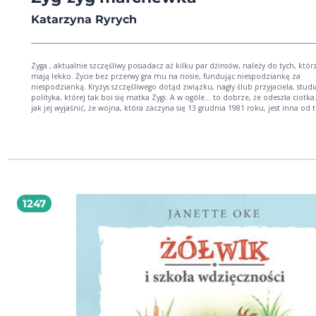
Katarzyna Ryrych
Zyga , aktualnie szczęśliwy posiadacz aż kilku par dżinsów, należy do tych, któr
mają lekko. Życie bez przerwy gra mu na nosie, fundując niespodziankę za
niespodzianką. Kryzys szczęśliwego dotąd związku, nagły ślub przyjaciela, studia
polityka, której tak boi się matka Zygi. A w ogóle... to dobrze, że odeszła ciotka. Bo
jak jej wyjaśnić, że wojna, która zaczyna się 13 grudnia 1981 roku, jest inna od t
którą przeżyła?
1247