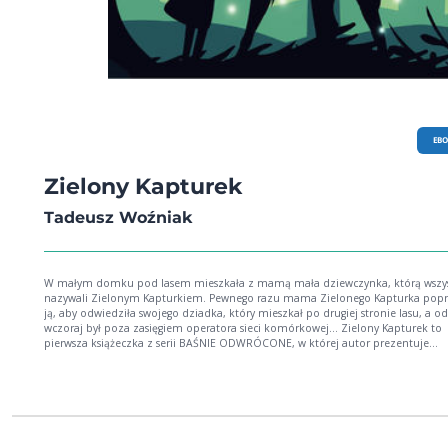
EB
Zielony Kapturek
Tadeusz Woźniak
W małym domku pod lasem mieszkała z mamą mała dziewczynka, którą wszy
nazywali Zielonym Kapturkiem. Pewnego razu mama Zielonego Kapturka popr
ją, aby odwiedziła swojego dziadka, który mieszkał po drugiej stronie lasu, a od
wczoraj był poza zasięgiem operatora sieci komórkowej… Zielony Kapturek to
pierwsza książeczka z serii BAŚNIE ODWRÓCONE, w której autor prezentuje
współczesne podejście do klasycznych utworów tego gatunku literackiego. Bajka
inspirowana oczywiście Czerwonym Kapturkiem Charles’a Perraulta z XVII wieku
prezentuje nowe, z gruntu ekologiczne podejście do świata przyrody, małych
dziewczynek i… myśliwych.