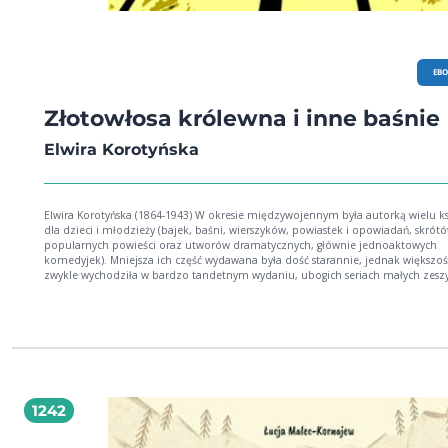
EB
Złotowłosa królewna i inne baśnie
Elwira Korotyńska
Elwira Korotyńska (1864-1943) W okresie międzywojennym była autorką wielu k
dla dzieci i młodzieży (bajek, baśni, wierszyków, powiastek i opowiadań, skrót
popularnych powieści oraz utworów dramatycznych, głównie jednoaktowych
komedyjek). Mniejsza ich część wydawana była dość starannie, jednak większoś
zwykle wychodziła w bardzo tandetnym wydaniu, ubogich seriach małych zesz
publikowanych przez wydawnictwo Księgarnia Popularna. Były to przeważnie se
krótkich powiastek i przeróbek znanych bajek. Autorami większości tych utwo
była właśnie Elwira Korotyńska. W związku z ich słabą jakością edytorską działa
tego wydawnictwa była ostro krytykowana przez ówczesnych publicystów. Należ
jednak dodać, że były one tanie i popularne, zwłaszcza wśród ludzi niezamożn
których nie stać było na droższe pozycje. W związku z czym upowszechniały
czytelnictwo wśród mas i krzewiły kulturę i wiedzę w popularnej formie (za
Wikipedią). Niniejszy zbiorek zawiera następujące utwory: Złotowłosa królewna
1242
Złotonóżka u Krasnoludków. Złotowłosy chłopiec. Złota Jabłoń i odważny Króle
Złocista Różyczka. Złamany krzak. Zimowy Gość. Zasłużona kara. Zaczarowany
królewicz. Zaginiona Marta. Wyprawa do królewskiego pałacu. Wróbelek i Kotka