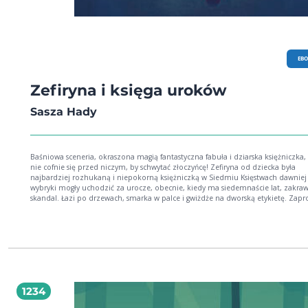
EB
Zefiryna i księga uroków
Sasza Hady
Baśniowa sceneria, okraszona magią fantastyczna fabuła i dziarska księżniczka,
nie cofnie się przed niczym, by schwytać złoczyńcę! Zefiryna od dziecka była
najbardziej rozhukaną i niepokorną księżniczką w Siedmiu Księstwach dawniej jej
wybryki mogły uchodzić za urocze, obecnie, kiedy ma siedemnaście lat, zakra
skandal. Łazi po drzewach, smarka w palce i gwiżdże na dworską etykietę. Zapr
od Linnei, księżniczki z Sarbancji, sprawia jej jednak sporą przyjemność to w końcu
zawsze okazja do wyrwania się z domu i przeżycia nowej przygody. Towarzyska wizyta
szybko przeradza się w potajemne śledztwo. Zefiryna, zaintrygowana tajemni
wydarzeniami na sarbanckim dworze, postanawia odkryć, kto stoi za magiczn
atakami na Linneę. Czy na księżniczkę rzucono zły urok? Jaka złowroga moc czai się
na pałacowych korytarzach? Kto wkrada się do snów książęcej rodziny? Dziewczyna
jest już o krok od rozwiązania zagadki, kiedy na jej drodze staje chorobliwie a
dowódca gwardii pałacowej, kapitan Scharf, dla którego pojawienie się krnąbrn
1234
księżniczki to katastrofa. Jednak czy jego zainteresowanie Zefiryną jest czysto
służbowej natury? Wartka akcja, tajemnica, przygoda, bohaterka z prawdziwego