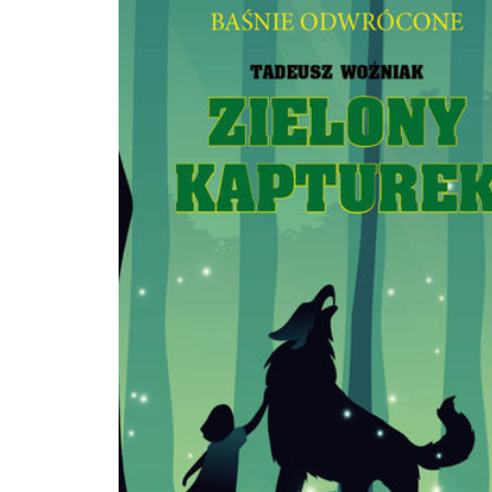
zdarzenia oraz spora dawka humoru! A wszystko to za sprawą Saszy Hady, auto
kryminałów, którą do spróbowania swoich sił w fantastyce zainspirowała praca 
największym, międzynarodowym hicie CD PROJEKT RED, grze Wiedźmin 3: Dzik
Aleksandra Motyka, pseud. Sasza Hady autorka kryminałów: Morderstwo na
mokradłach (2012) i Trup z Nottingham (2013), powieści obyczajowej o polskim
gamedevie Na końcu wchodzą ninja (2015) oraz scenariusza do komiksu Wiedź
Córka Płomienia (rys. Marianna Strychowska, 2019). Współtworzyła scenariusz i d
do gry Wiedźmin 3: Dziki Gon. Tłumaczka (m.in. Mrocznej Wieży oraz Rozważa
Psalmach C.S. Lewisa), recenzentka. Na co dzień pracuje jako starsza scenarzyst
firmie CD PROJEKT RED. Mieszka w Krakowie.