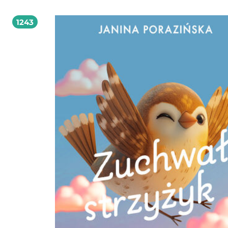
łowcy skarbów? Wyrusz z Fishką i odkryj tajemnice polskich dzieł sztuki! Łucja M
Kornajew założycielka pierwszego w Polsce Dziecięcego Biura Detektywistycznego,
1243
historyczka sztuki i przewodniczka. Laureatka Nagrody Krakowa Miasta Literatu
UNESCO. Lubi koty i zardzewiałe śrubki. Brawurowe śledztwa detektywki Fishki 
i zilustrowała Aleksandra Gołębiewska - ilustratorka i graficzka, finalistka konku
China Shanghai International Childrens Book Fair 2018 za ilustracje do książki 
medal. Za książkę Yeti, w którego nikt nie wierzył została nominowana w plebis
Złota Dwudziestka z okazji 20-lecia kampanii Cała Polska czyta dzieciom oraz 
konkursie PTWK Najpiękniejsze książki Roku 2018. Śledztwa detektywki Fishki: 1.
Bursztynowa Komnata, czyli jak zgubić duży pokój 2. Lista Grundmanna, czyli
strategia wiewiórki 3. Złoty pociąg 4. Kradzież obrazu Lorenza Lotta 5. Co mówi
Cecylia? 6. Skandaliczna kradzież ołtarza (w dodatku mariackiego!) 7. Delfinek w Wiśle
8. Kradzież Rafaela. Gdzie jest As? 9. Złoty sen, czyli o skarbach w Środzie Śląskiej 10.
Figliki, czyli o grzebaniu w jaskiniach 11. Kazania świętokrzyskie, czyli o zasadach
kreatywnego recyklingu 12. Nikifory-fałszywki To będzie szokujące pytanie, ale
zaryzykuję. Co mogą mieć wspólnego przebiegły niemiecki urzędnik z czasów I
światowej i niewinna wiewióreczka? Okazuje się, że całkiem sporo. Jeśli można coś
pewnego powiedzieć o wiewiórkach, to dwie rzeczy. Na pewno to, że są słodkie
że biedaczki cierpią na galopującą sklerozę, zupełnie tak jak ja. Wiecie oczywiśc
wiewiórki przed zimą chowają w różnych miejscach smakołyki, a potem zdarza
zapomnieć, gdzie ulokowały skrytki. Dzięki sklerozie wiewiórek cały park bywa 
naszpikowany orzeszkami, nasionami i żołędziami, poupychanymi skrzętnie w
sekretnych dziurach i dziuplach. Gdy wiewiórka zapomni o swym skarbie (a jes
szansa, że tak będzie), z nasionek i żołędzi wyrosną po jakimś czasie młode roś
lub inna, sprytniejsza wiewiórka może je odnaleźć i schrupać ze smakiem. Podobnie
było ze skarbami z Wrocławia i okolic, które ukrył pewien niemiecki urzędnik.
go podejrzewać o brak pamięci, raczej o przebiegłość. Ale podobieństwa do spr
wiewiórki nie da się mu odmówić. Zresztą posłuchajcie sami! /fragment książki 
myślę, że oni mu nastąpili na odcisk. Jakby mnie ktoś sprzed nosa sprzątnął to,
kocham najbardziej na świecie, to też bym nie odpuściła. I nie chodzi o mięt