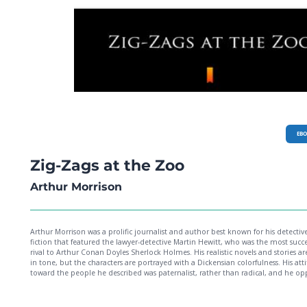
EB
Zig-Zags at the Zoo
Arthur Morrison
Arthur Morrison was a prolific journalist and author best known for his detectiv
fiction that featured the lawyer-detective Martin Hewitt, who was the most succe
rival to Arthur Conan Doyles Sherlock Holmes. His realistic novels and stories ar
in tone, but the characters are portrayed with a Dickensian colorfulness. His att
toward the people he described was paternalist, rather than radical, and he o
socialism and the trades-union movement. This was one of a series of humorou
articles about the different types of animals at London Zoo, such as a bear, lion
camel, simian, and fish, with the overall title Zig-Zags at the Zoo; all were profu