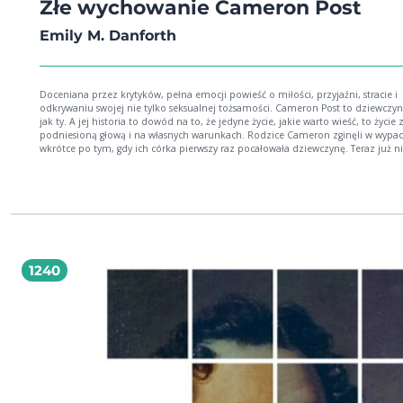
Złe wychowanie Cameron Post
Emily M. Danforth
Doceniana przez krytyków, pełna emocji powieść o miłości, przyjaźni, stracie i
odkrywaniu swojej nie tylko seksualnej tożsamości. Cameron Post to dziewczyna taka
jak ty. A jej historia to dowód na to, że jedyne życie, jakie warto wieść, to życie 
podniesioną głową i na własnych warunkach. Rodzice Cameron zginęli w wypadku
wkrótce po tym, gdy ich córka pierwszy raz pocałowała dziewczynę. Teraz już n
nie dowiedzą się, że jest lesbijką. Jednak dorastanie w małym rolniczym miast
USA, wśród religijnych konserwatystów, i bez tego nie byłoby łatwe. Cameron,
trafiwszy pod opiekę bardzo wierzącej ciotki i staroświeckiej babci, wciąż
eksperymentuje, ale stara się nie ujawniać prawdy o sobie. Jednak gdy przyjaźń 
piękną i pociągającą Coley Taylor kończy się w bardzo nieoczekiwany sposób, d
skrywany sekret wychodzi na jaw. Czy Boża Obietnica, chrześcijański ośrodek
wychowawczy, do którego zostanie wysłana Cameron, pomoże jej i innym
wychowankom w oczyszczeniu się z grzechu? A może nie da się wyplenić z nas tego,
1240
co stanowi część nas samych?