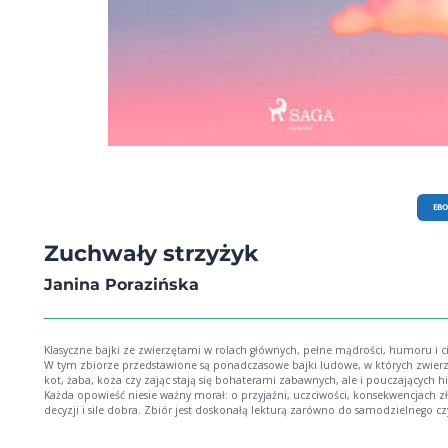
landrynki, bo te jednak, umówmy się, mogę kupić w co drugim sklepie. Ale gdy
zabrał mi coś tak pięknego jak jemu Ooo, wtedy to ja tak samo bym się wkurzyła A
Karol Estreicher, bo to o nim mowa, charakterek miał nielekki, to zrobiła się z 
rozróba lepsza niż w filmie. Ach, jak mi się to podoba! Karol był historykiem sztuki i
pochodził z dobrej krakowskiej rodziny (co nie przeszkodziło mu też być niez
rozrabiaką). Założę się, że już jako dziecko oglądał ołtarz mariacki jak wielki k
Te kolory, złoto, srebro! I te cudne postaci! Był w nim zakochany i to na bank!
/fragment książki Graliście kiedyś w karty? Powiedzmy, że w Uno, remika albo w
wojnę. Ja to uwielbiam! Te emocje, szaleństwo i oszukiwanie! Normalnie nie os
przenigdy! Mówcie mi Uczciwa Fishka. Ale w grze reguły są inne, w grze to jest
dozwolone! Szkoda tylko, że niektórzy zachowują się tak w prawdziwym życiu (n
i wtedy robi się niebezpiecznie. Zwłaszcza jeśli grają naprawdę mocni i zachłan
gracze, a stawką jest obraz wart miliony. Tak jak to się stało w Krakowie 80 lat 
EB
był Portret młodzieńca obraz Rafaela Santi. Przepiękny, aż wyciskał łzy (serio!). Należał
do słynnej Wielkiej Trójki w kolekcji Czartoryskich, czyli topu malarstwa wszech
czasów. Książęca rodzina właśnie ten obraz (a nie Damę z gronostajem czy tam
Zuchwały strzyżyk
łasiczką) uważała za najcenniejszy z całej trójki. Marzył o nim niejeden kolekcj
Europie i na świecie! /fragment książki
Janina Porazińska
Klasyczne bajki ze zwierzętami w rolach głównych, pełne mądrości, humoru i ci
W tym zbiorze przedstawione są ponadczasowe bajki ludowe, w których zwierzęta 
kot, żaba, koza czy zając stają się bohaterami zabawnych, ale i pouczających historii.
Każda opowieść niesie ważny morał: o przyjaźni, uczciwości, konsekwencjach z
decyzji i sile dobra. Zbiór jest doskonałą lekturą zarówno do samodzielnego cz
jak i do wspólnego odkrywania z rodzicem. To książka, która rozwija wyobraźni
uwrażliwia na świat przyrody i podpowiada, jak postępować w relacjach z innym