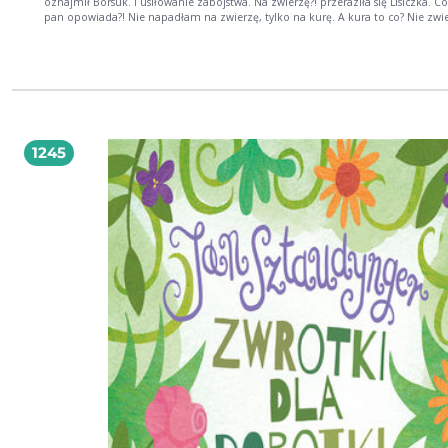
oznajmił Borsuk. I usiłowanie zabójstwa. Na zwierzę?! przeraziła się Lisiczka. Co też
pan opowiada?! Nie napadłam na zwierzę, tylko na kurę. A kura to co? Nie zwierzę?
zdumiał się Borsuk. Oczywiście, że nie! Zwierzęta to ja i pan. Mieszkańcy lasu,
drapieżniki Dzikie, leśne: to są zwierzęta. Zgodnie z prawem Dalekiego Lasu dz
zwierzęta nie mogą zjadać siebie nawzajem. A kura to ptak hodowlany. To nie
zwierzę, tylko ofiara. Drapieżnik ma prawo ją Ale to przerwał jej drżącym głosem
Gawron to czyste bestialstwo. To dziczyzm! Wkrótce zacznie się zima. Detektyw
Borsuk Starszy najchętniej zapadłby w sen. Po tym, jak z pomocą Myszy Psycho
przybranego syna Borsukota i pewnej ekipy remontowej spektakularnie rozwią
sprawę zabójstwa Zająca, należy mu się odpoczynek. Ale nic z tego W Dalekim Lesie
1245
pojawiają się psy z pobliskiej wsi. Żądają, by wydano im na rozszarpanie Lisiczk
która porwała wiejską kurę. W przeciwnym razie wypowiedzą leśnym zwierzęt
Wielkie Polowanie. To, że kura przeżyła, jest dla nich bez znaczenia. Wiedzą, że
miała skończyć w rosole. Czy Borsuk i Borsukot zdołają ocalić Lisiczkę i uratować las
przed zagładą? Prawo drapieżcy to druga część bestsellerowego cyklu kryminalnego z
detektywem Borsukiem i młodszym śledczym Borsukotem w rolach głównych,
stworzonego przez wielokrotnie nagradzaną i tłumaczoną na wiele języków pis
scenarzystkę nazywaną Rosyjską Królową Horroru. Polecamy także pierwszą czę
cyklu pt. Wilcza nora. Kolejne tomy w przygotowaniu.