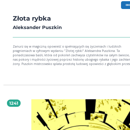
EB
Złota rybka
Aleksander Puszkin
Zanurz się w magiczną opowieść o spełniających się życzeniach i ludzkich
pragnieniach w cyfrowym wydaniu "Złotej rybki" Aleksandra Puszkina. Ta
ponadczasowa baśń, która od pokoleń zachwyca czytelników na całym świecie,
nas pokory i mądrości życiowej poprzez historię ubogiego rybaka i jego zachła
żony. Puszkin mistrzowsko splata prostotę ludowej opowieści z głębokim prze
moralnym, tworząc dzieło, które przemawia zarówno do dzieci, jak i dorosłych
1241