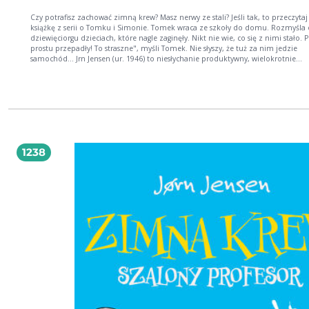
Czy potrafisz zachować zimną krew? Masz nerwy ze stali? Jeśli tak, to przeczytaj
książkę z serii o Tomku i Simonie. Tomek wraca ze szkoły do domu. Rozmyśla 
dziewięciorgu dzieciach, które nagle zaginęły. Nikt nie wie, co się z nimi stało. 
prostu przepadły! To straszne", myśli Tomek. Nie słyszy, że tuż za nim jedzie
samochód... Jrn Jensen (ur. 1946) to niesłychanie produktywny, wielokrotnie
nagradzany autor książek dla dzieci. Z wykształcenia jubiler i nauczyciel. Podcz
pracy w szkole Jrn Jensen spotkał wiele dzieci z trudnościami w czytaniu. Zauwa
na rynku brakuje materiałów edukacyjnych dających prawdziwą radość z obco
literaturą. Wierząc, że radość z czytania i nauka idą w parze, oraz że uwagę dzi
może przyciągnąć wyłącznie atrakcyjnie wydana, wciągająca historia, postanowi
zacząć pisać. Jest autorem setek książek dla dzieci pisanych prostym językiem, 
szczególności opowieści z tajemniczą fabułą i elementami horroru. Wszystkie 
książki są ilustrowane.
1238