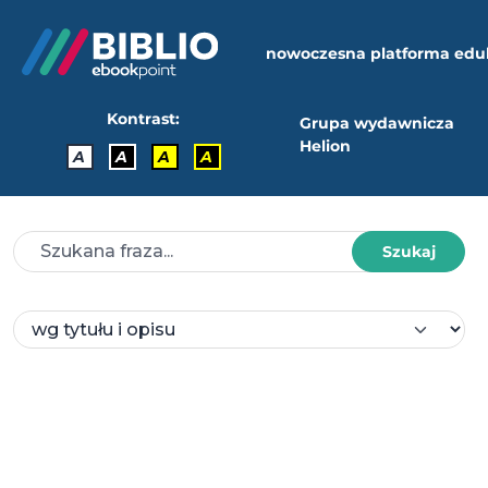
nowoczesna platforma edu
Kontrast:
Grupa wydawnicza
Helion
A
A
A
A
Szukaj