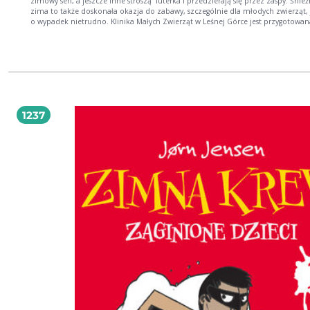
zimowy sen, a jeszcze inne stroszą futerka i przedzierają się przez zaspy. Śnie
zima to także doskonała okazja do zabawy, szczególnie dla młodych zwierząt,
o wypadek nietrudno. Klinika Małych Zwierząt w Leśnej Górce jest przygotowa
zimy: zgromadzono zapasy żywności i środków leczniczych oraz zorganizowa
zastępstwa dla zapadającego w sen zimowy personelu. Tu każdy pacjent znajdz
pomoc i wsparcie. Kolejna część przygód lekarzy i pacjentów o miłych pyszczkach i
miękkich futerkach. Ciepłe, przyjazne i dowcipne opowiadania, niosące wiedzę
świecie przyrody i oswajające z leczeniem – doskonała lektura dla przyszłych le
1237