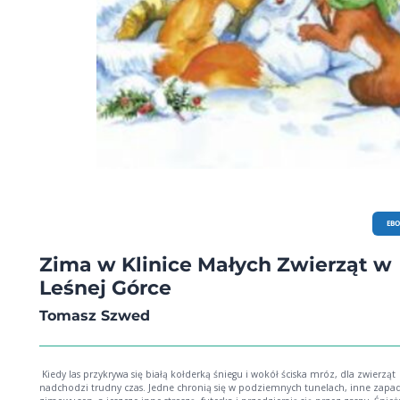
EB
Zima w Klinice Małych Zwierząt w
Leśnej Górce
Tomasz Szwed
Kiedy las przykrywa się białą kołderką śniegu i wokół ściska mróz, dla zwierząt
nadchodzi trudny czas. Jedne chronią się w podziemnych tunelach, inne zapa