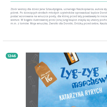
Zbiór wierszy dla dzieci Jana Sztaudyngera, uznanego fraszkopisarza, autora sł
piórek. Po dziecięcych strofach młodych czytelników oprowadzać będzie Dorot
postać wzorowana na wnuczce poety, dla której przed laty powstawały te niez
wiersze. W bogato ilustrowanej przez Jonę Jung książce znajdą się utwory poc
m.in. z tomów: Moja wnuczka, Zwrotki dla Dorotki, Dróżką przed siebie, Kaszt
Narodziny obłoczka czy Muchomory. Nie zabraknie też wierszy dotąd mało zn
jak odnaleziony niedawno przez Piotra Kasperczaka w czasopiśmie Tęcza z 19
Konik polny. Macie w domu małych wielbicieli Brzechwy i Tuwima? Z pewnością
pokochają też wiersze Jana Sztaudyngera!
1246