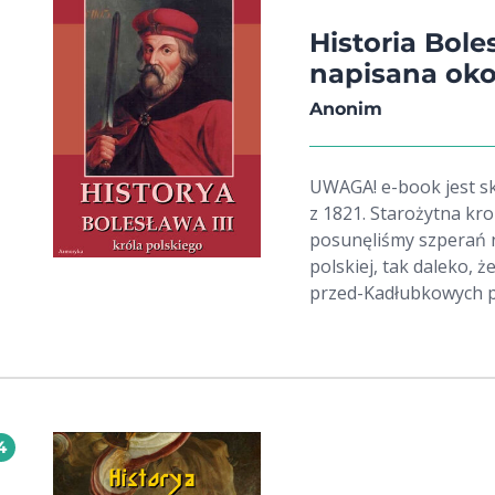
Historia Bole
napisana okoł
Anonim
UWAGA! e-book jest skan
z 1821. Starożytna kro
posunęliśmy szperań n
polskiej, tak daleko, 
przed-Kadłubkowych p
zdaje się być niniejsz
historii Bolesława III
cudzoziemca mieszkają
podobieństwa Mieszka 
polskich. Jest to kolejn
4
Słowiańskiej i kolejn
nadzieje, że nasz wysi