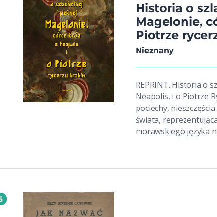
do druku zostanie doc
Historia o sz
Magelonie, có
Piotrze ryce
Nieznany
REPRINT. Historia o sz
Neapolis, i o Piotrze 
pociechy, nieszczęścia
świata, reprezentująca
morawskiego języka n
Nowackiego. Lekka i p
świat, który już dawn
problemy ludzi wówczas
dzieje. Kiedyś tego typ
powodzeniem. Uważamy,
5
przyjemnością.