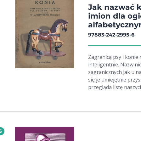
Jak nazwać ko
imion dla ogi
alfabetyczn
97883-242-2995-6
Zagranicą psy i konie 
inteligentnie. Nazw nie
zagranicznych jak u nas
się je umiejętnie przysto
przegląda listę naszyc
w tej dziedzinie nic si
imiona nieudane - swoj
ile ktoś ruszy własny
Stasiem, i wogóle poz
raz, Sama jedna - nic 
6
Dlatego to wydajemy p
zebrał Jerzy Strzemię-