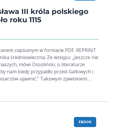
sława III króla polskiego
o roku 1115
em zapisanym w formacie PDF. REPRINT
nika średniowieczna. Ze wstępu: „Jeszcze nie
aszych, mówi Ossoliński, o literaturze
żeby nam kiedy przypadło przed-Gallowych i
isarzów ujawnić.” Takowym zjawiskiem
a historia Polski, którą jako wprowadzenie do
 dajemy. Napisana bez wątpienia przez
cego za granicą, za życia podług
II lub w małoletności Kazimierza I, królów
a publikacja z serii Biblioteka Tradycji
a prastara kronika naszego narodu. Mamy
EBOOK
łek polegający na przygotowaniu tego dzieła