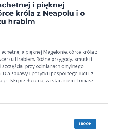
eniony.
lachetnej i pięknej
rce króla z Neapolu i o
rzu hrabim
lachetnej a pięknej Magelonie, córce króla z
Rycerzu Hrabiem. Różne przygody, smutki i
 i szczęścia, przy odmianach omylnego
. Dla zabawy i pożytku pospolitego ludu, z
a polski przełożona, za staraniem Tomasza
rzyjemna lektura, która wprowadzi nas w
o przeminął, da poczuć jego smak, da poznać
 żyjących ich radości, smutki, uciechy i
u literatura cieszyła się dużym wzięciem i
 że i dziś może być czytana z nie mniejszą
EBOOK