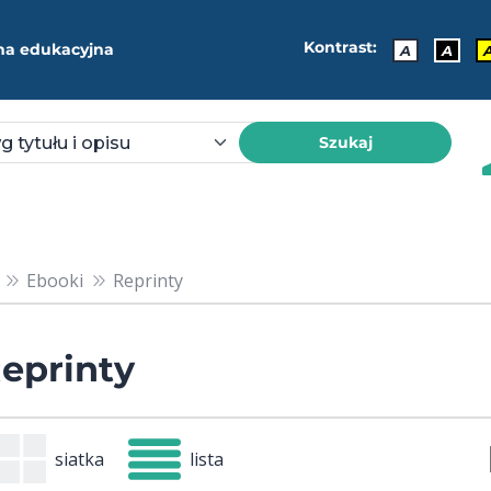
Kontrast:
ma edukacyjna
A
A
Szukaj
Ebooki
Reprinty
eprinty
siatka
lista