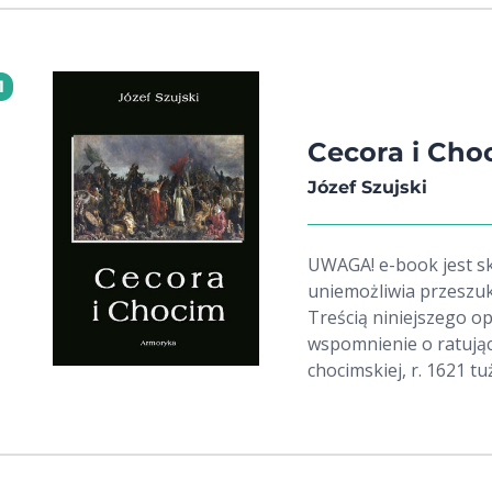
1
Cecora i Cho
Józef Szujski
UWAGA! e-book jest sk
uniemożliwia przeszuk
Treścią niniejszego o
wspomnienie o ratując
chocimskiej, r. 1621 t
jak ojcowie nasi w du
nazywali, należą do sie
powstanie z upadku, re
poprawy. Na klęskę cec