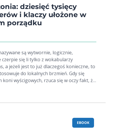
nia: dziesięć tysięcy
erów i klaczy ułożone w
ym porządku
nazywane są wytwornie, logicznie,
 czerpie się li tylko z wokabularzy
, a jeżeli jest to już dlaczegoś konieczne, to
sowuje do lokalnych brzmień. Gdy się
h koni wyścigowych, rzuca się w oczy fakt, że
ę prawie nie zmienia. Powtarzają się te same
skie i cudaczne - zagraniczne dziwolągi, a o
m konceptem, to nazwie konia conajwyżej
a rodzimym Huncwotem, Łeb w łeb, Jeszcze
dotąd nowego i lepszego nie wynaleziono! [...]
odręczną encyklopedję, niniejszą w której
EBOOK
Janowski około dziesięciu tysięcy