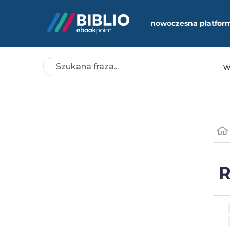
nowoczesna platfor
R