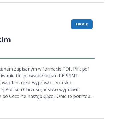
EBOOK
cim
anem zapisanym w formacie PDF. Plik pdf
iwanie i kopiowanie tekstu REPRINT.
powiadania jest wyprawa cecorska i
ej Polskę i Chrześcijaństwo wyprawie
uż po Cecorze następującej. Obie te potrzeby,
chu prawdziwie chrześcijańskim każdą wojnę
bie i wiążą się z sobą, jak upadek i
zultat grzechów i rezultat wejścia w siebie i
orską złożyło się wszystko złe w narodzie a