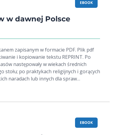
nę z Persami gotował się, Himnowie Naród
EBOOK
y się przez Morze Azowskie, rzucili
narody z tey strony Donu...
w w dawnej Polsce
anem zapisanym w formacie PDF. Plik pdf
iwanie i kopiowanie tekstu REPRINT. Po
pasów następowały w wiekach średnich
 stołu; po praktykach religijnych i gorących
ich naradach lub innych dla spraw
następowały, czy to na dworach
ęcych lub możnych paniąt, ucieszne
gry towarzyskie, podsycane wesołością i
nisia. W krótkim podglądzie zamierzamy bez
tknąć i rozświetlić czytelnikom dzieje
w, który stanowi w swych związkach
EBOOK
ną. Ale sięga jeszcze głębiej w dzieje