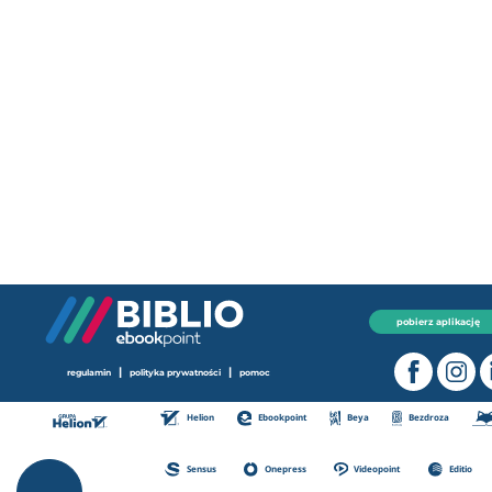
pobierz aplikację
|
|
regulamin
polityka prywatności
pomoc
Helion
Ebookpoint
Beya
Bezdroza
Sensus
Onepress
Videopoint
Editio