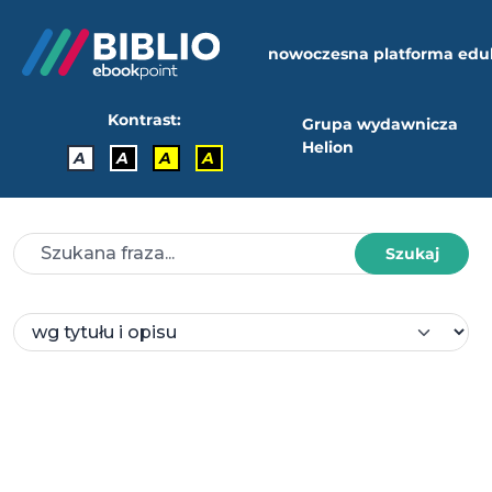
nowoczesna platforma edu
Kontrast:
Grupa wydawnicza
Helion
A
A
A
A
Szukaj