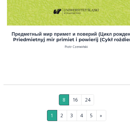
Предметный мир примет и поверий (Цикл рожден
Priedmietnyj mir primiet i powierij (Cykł rożdie
Piotr Czerwiński
8
16
24
1
2
3
4
5
»