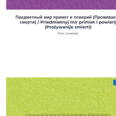
Предметный мир примет и поверий (Проживан
смерти) / Priedmietnyj mir primiet i powieri
(Prożywanije smierti)
Piotr Czerwiński