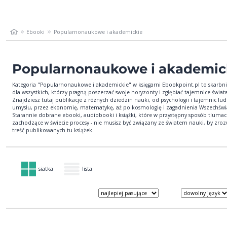
Ebooki
Popularnonaukowe i akademickie
Popularnonaukowe i akademic
Kategoria "Popularnonaukowe i akademickie" w księgarni Ebookpoint.pl to skarbn
dla wszystkich, którzy pragną poszerzać swoje horyzonty i zgłębiać tajemnice świata
Znajdziesz tutaj publikacje z różnych dziedzin nauki, od psychologii i tajemnic lu
umysłu, przez ekonomię, matematykę, aż po kosmologię i zagadnienia Wszechświ
Starannie dobrane ebooki, audiobooki i książki, które w przystępny sposób tluma
zachodzące w świecie procesy - nie musisz być związany ze światem nauki, by zro
treść publikowanych tu książek.
siatka
lista