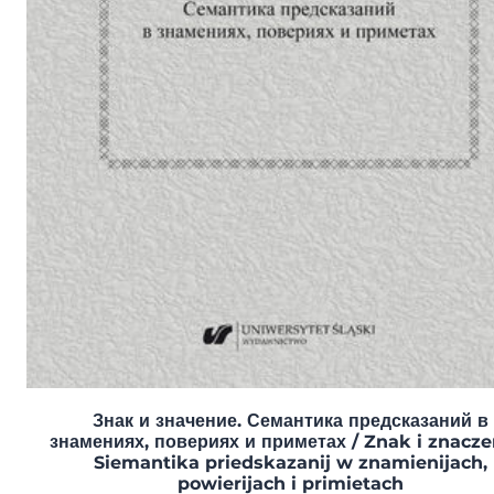
Знак и значение. Семантика предсказаний в
знамениях, повериях и приметах / Znak i znaczen
Siemantika priedskazanij w znamienijach,
powierijach i primietach