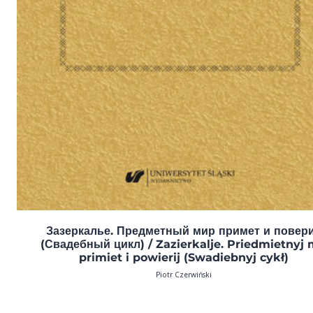
Зазеркалье. Предметный мир примет и повер
(Свадебный цикл) / Zazierkalje. Priedmietnyj 
primiet i powierij (Swadiebnyj cykł)
Piotr Czerwiński