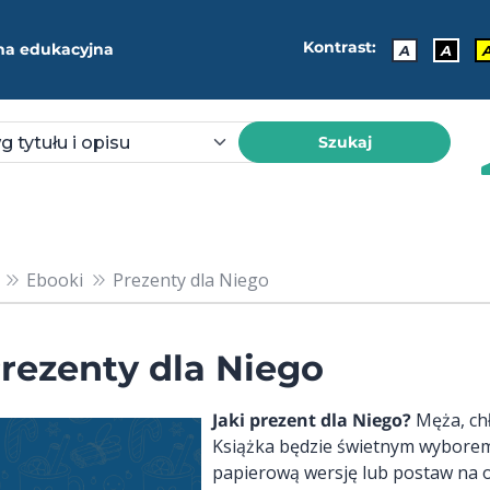
Kontrast:
ma edukacyjna
A
A
Szukaj
Ebooki
Prezenty dla Niego
rezenty dla Niego
Jaki prezent dla Niego?
Męża, chło
Książka będzie świetnym wyborem 
papierową wersję lub postaw na o