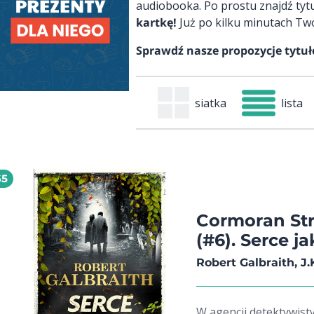
audiobooka. Po prostu znajdź tytuł
kartkę!
Już po kilku minutach Twó
Sprawdź nasze propozycje tytułó
siatka
lista
65
Cormoran Str
(#6). Serce j
Robert Galbraith, J.
W agencji detektywisty