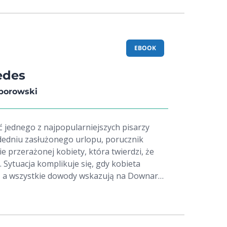
zerywają pierwsze salwy z pancernika
dy w 1941 roku Łyssy wraca do sprawy,
ich intryg. Czy zdoła ujawnić spisek,
pomścić tych, których kocha najbardziej?
EBOOK
edes
borowski
ć jednego z najpopularniejszych pisarzy
dedniu zasłużonego urlopu, porucznik
 przerażonej kobiety, która twierdzi, że
e. Sytuacja komplikuje się, gdy kobieta
 a wszystkie dowody wskazują na Downara.
 przed milicją, jednocześnie próbując
ozwikłać tajemnicę śmierci kobiety. Idealna
telników Marka Krajewskiego i Joe Alexa!
dy zawarte w tej publikacji nie