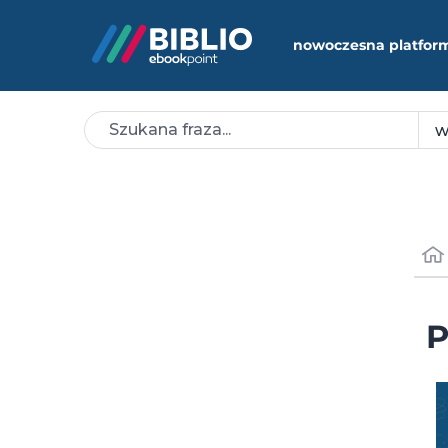
nowoczesna platfor
P