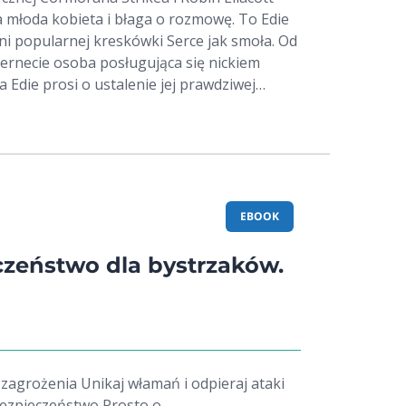
a młoda kobieta i błaga o rozmowę. To Edie
ni popularnej kreskówki Serce jak smoła. Od
nternecie osoba posługująca się nickiem
Edie prosi o ustalenie jej prawdziwej
bin z kilku powodów odmawia przyjęcia
ostaje popełniona wstrząsająca zbrodnia.
 Cormoran przyjmują zlecenie schwytania
ywów musi zmierzyć się z wirtualną
knąć w skomplikowaną sieć nicków,
EBOOK
 i nabrzmiałych konfliktów. Jednocześnie
Cormoran nieudolnie próbują poukładać
zeństwo dla bystrzaków.
woje życie osobiste. Robert Galbraith to pseudonim J.K. Rowling.
łamań i odpieraj ataki
eczeństwo Prosto o