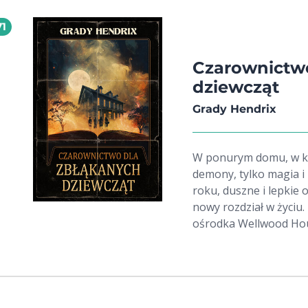
odzwierciedlają poglą
71
publikacji historyczne
charakterystyczne dla
PRL kryminalnie - seria
Czarownictw
najbardziej poczytnyc
dziewcząt
Zeydler-Zborowski (1911-2000) znany z 
Grady Hendrix
majorem Downarem w r
Powązkach.
W ponurym domu, w któ
demony, tylko magia i kobi
roku, duszne i lepkie 
nowy rozdział w życi
ośrodka Wellwood Hous
Florydzie, ma jedno za
zapomnieć. Tam, wśród
poznaje dziewczęta o 
marzeniach. Wszystkie 
przez własne rodziny i