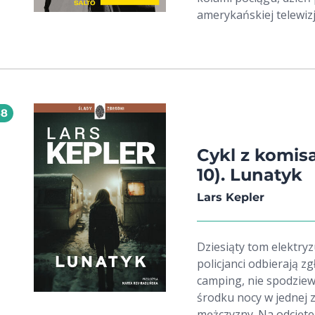
amerykańskiej telewizji
natręctw i kompleksam
i kiepską pamięcią. J
padają żona i syn, trw
reporterską dociekliw
Cybulskiego. Jako pie
68
nie mógł mówić w powoj
legendarnego teatrzy
filmów tamtej epoki. P
Cykl z komis
to, co naprawdę zabił
10). Lunatyk
naszych czasów pozost
Lars Kepler
niż z kronik wydarzeń
Dziesiąty tom elektryz
policjanci odbierają 
camping, nie spodziew
środku nocy w jednej 
mężczyzny. Na odciętej