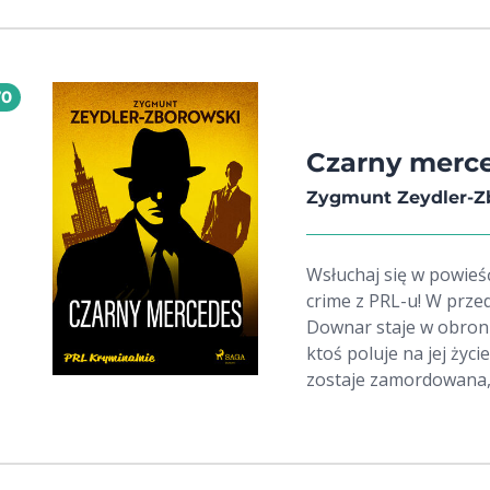
organizację. Misję pr
Schleswig Holstein. G
wpada w wir szpiegowsk
70
odzyskać dobre imię i 
Czarny merc
Zygmunt Zeydler-Z
Wsłuchaj się w powieś
crime z PRL-u! W prze
Downar staje w obronie
ktoś poluje na jej życi
zostaje zamordowana,
Musi teraz ukrywać się
oczyścić swoje imię i r
dla czytelniczek i czy
Język, postacie i poglą