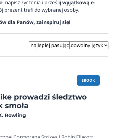
, napisz życzenia i prześlij
wyjątkową e-
j prezent trafi do wybranej osoby.
w dla Panów, zainspiruj się!
EBOOK
ike prowadzi śledztwo
ak smoła
K. Rowling
cznej Cormorana Strikea i Robin Ellacott