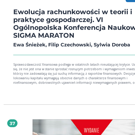
Ewolucja rachunkowości w teorii i
praktyce gospodarczej. VI
Ogólnopolska Konferencja Nauko
SIGMA MARATON
Ewa Śnieżek, Filip Czechowski, Sylwia Doroba
Sprawozdawczość finansowa podlega w ostatnich latach nieustającej krytyce. 
się, że nie jest ona w stanie sprostać rosnącym potrzebom i wymaganiom inwe
którzy nie zadowalają się już suchą informacją z raportów finansowych. Decyzj
lokowaniu kapitału wymagają obecnie danych o charakterze finansowym i
niefinansowym, dobrowolnych ujawnień informacji niewymaganych prawem, o
znacząco rozszerzonym zakresie, pozwalających na przewidywanie sytuacji
finansowej i wyników jednostki w przyszłości. W erze społeczeństwa informacyj
raport finansowy jednostki gospodarczej stopniowo ewoluuje w kierunku
raportowania biznesowego. Inwestorzy potrzebują danych o znacznie większej
przejrzystości, zrozumiałych i często wspomaganych informacjami opisowymi.
Prezentowana publikacja stanowi głos w dyskusji nad ewolucyjnym charaktere
kształtem, kierunkami rozwoju oraz perspektywami współczesnej rachunkowo
37