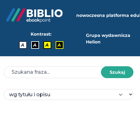
nowoczesna platforma edu
Kontrast:
Grupa wydawnicza
Helion
A
A
A
A
Szukaj