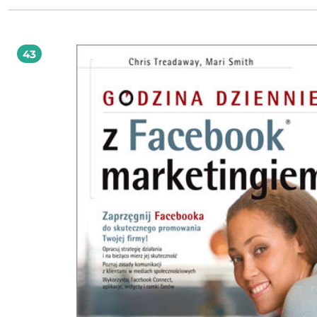
najskuteczniejsze metody działań, które pozwolą Ci przygotować wyjątkowy pl
zakresu e-mail marketingu i w konsekwencji osiągnąć sukces w biznesie! W książce
"Godzina dziennie z e-mail marketingiem" znajdziesz wszystkie niezbędne,
najbardziej aktualne wiadomości i opisy technik e-marketingu, przygotowane 
sposób umożliwiający natychmiastowe ich wykorzystanie — niezależnie od specy
43
organizacji. Dzięki temu podręcznikowi poznasz i zrozumiesz ogromny potenc
drzemiący w komunikacji z klientem oraz jej znaczenie dla rozwoju Twojej fir
Dowiesz się, jak zaplanować budżet lub sporządzić iteracyjne analizy finansowe
Przeczytasz o tym, co może zakłócić Twoją kampanię, a także — co ważniejsze 
uniknąć problemów i poradzić sobie z różnymi wpadkami. Zwiększanie wpływu
marki. Podstawowe elementy inteligentnych e-maili. Motywowanie do zakupu.
Definiowanie sukcesu marketingu wirusowego. Dopasowanie narzędzi do strate
marketingowej. Planowanie budżetu. Tworzenie mapy punktów wejścia i wyjści
analiz. Kluczowe czynniki kampanii e-mailowej. Tworzenie e-maili z nagraniam
audio i wideo. E-maile na urządzenia przenośne. Wysyłaj e-maile i osiągnij sukces
biznesowy