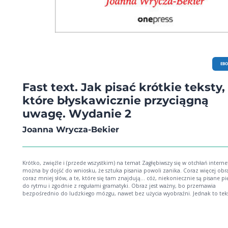
EB
Fast text. Jak pisać krótkie teksty,
które błyskawicznie przyciągną
uwagę. Wydanie 2
Joanna Wrycza-Bekier
Krótko, zwięźle i (przede wszystkim) na temat Zagłębiwszy się w otchłań internetu,
można by dojść do wniosku, że sztuka pisania powoli zanika. Coraz więcej ob
coraz mniej słów, a te, które się tam znajdują... cóż, niekoniecznie są pisane pi
do rytmu i zgodnie z regułami gramatyki. Obraz jest ważny, bo przemawia
bezpośrednio do ludzkiego mózgu, nawet bez użycia wyobraźni. Jednak to teks
dobrze skonstruowany, nadal pozostaje królem przekazu. Oczywiście tylko po
warunkiem, że jest dobrze przemyślany, odpowiednio zbudowany i... krótki.
Dzisiejszy odbiorca mediów (zwłaszcza społecznościowych) nie jest gotowy na
przyswajanie dłuższych treści. Za to świetne hasło reklamowe, ciekawy tytuł art