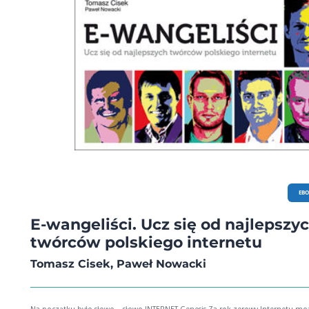
EB
E-wangeliści. Ucz się od najlepszy
twórców polskiego internetu
Tomasz Cisek, Paweł Nowacki
Na początku było słowo… słowo INTERNET Genesis Za rok zerowy Internetu można