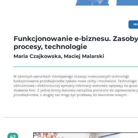
EB
Funkcjonowanie e-biznesu. Zasoby
procesy, technologie
Maria Czajkowska, Maciej Malarski
W obecnych warunkach intensywnego rozwoju nowoczesnych technologii
funkcjonowanie przedsiębiorstw zyskało nowe cechy i możliwości. Technologie
obliczeniowe i elektronicznej wymiany informacji wielorako wpływają na spos
działania firm. Z jednej strony stanowią narzędzia pomocne do usprawniania 
przedsiębiorstw, z drugiej zaś mogą być podstawą do tworzenia nowych
przedsięwzięć biznesowych. Wnioski zawarte w monografii ukazują koniecznoś
pogłębiania wiedzy na temat zastosowania nowych technologii w zarządzaniu
przedsiębiorstwem na wielu polach jego działalności. Uświadomienie sobie sza
zagrożeń, które pojawiają się wraz z nimi, zwiększa możliwości firm w walce
konkurencyjnej.
42