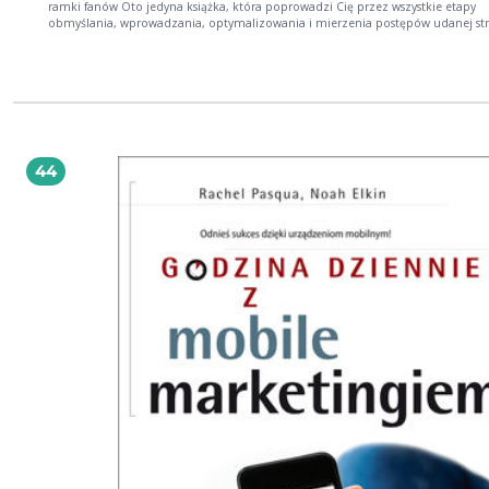
ramki fanów Oto jedyna książka, która poprowadzi Cię przez wszystkie etapy
obmyślania, wprowadzania, optymalizowania i mierzenia postępów udanej stra
działania na Facebooku. Brian Goldfarb, kierownik w Microsofcie Posiadający już
ponad 500 milionów użytkowników największy serwis społecznościowy świata 
Facebook — wyrósł także na potężną platformę marketingową. Pragnące kontak
interakcji z klientem firmy szybko dostrzegły w nim obiecującą alternatywę dla
tradycyjnych spotów radiowych i telewizyjnych czy reklam prasowych, które ju
przestały się sprawdzać. Tym samym również utarta strategia nachalnego zachw
i "wciskania" produktów musiała odejść do lamusa. Wobec tego przenoszące s
nowego medium koncerny zaczęły uczyć się innego, skutecznego sposobu
44
komunikowania się z konsumentami. W końcu Facebook nie jest czarodziejską
różdżką, za dotknięciem której popularność i obroty firmy rosną same z siebie
oferuje ogromne możliwości promocyjne, nie zrobi niczego za Ciebie, nie zast
Twojej kreatywności, a już na pewno sam nie porozmawia z Twoim klientem i 
zdobędzie tysiąca wiernych fanów. Nieodpowiedni sposób prowadzenia firmo
konta na Facebooku może za to przynieść efekty całkowicie odwrotne do
zamierzonych... Choć zdajesz sobie sprawę z tego, jaki potencjał marketingowy
drzemie w tak nośnym medium społecznościowym, zanim zaczniesz prowadz
nim kampanię, lepiej upewnij się, że zrobisz to dobrze! Ta niezwykła książka
przeprowadzi Cię od początku do końca przez cały proces tworzenia, wdrażani
analizowania rezultatów udanej kampanii marketingowej na Facebooku. Dowie
więcej na temat zjawiska mediów społecznościowych, zrozumiesz, skąd bierze s
siła i jaką mają przed sobą przyszłość. Odkryjesz, jak opracować efektywną strat
działania na Facebooku i wykorzystać wszystkie oferowane przez niego możliwo
takie jak wydarzenia, aplikacje, reklamy CPC, statystyki czy Facebook Connect.
Nauczysz się od podstaw planować i przygotowywać kampanię marketingową 
inicjować oficjalną obecność promowanej przez Ciebie firmy w przestrzeni teg
medium. Zobaczysz, jak wykorzystywać dostępne formy reklamowania się, ora
okiełznasz możliwości, jakie daje tworzenie własnych aplikacji. Zagłębisz się ta
systemy pomiaru efektywności rozmaitych działań promocyjnych, które pozwol