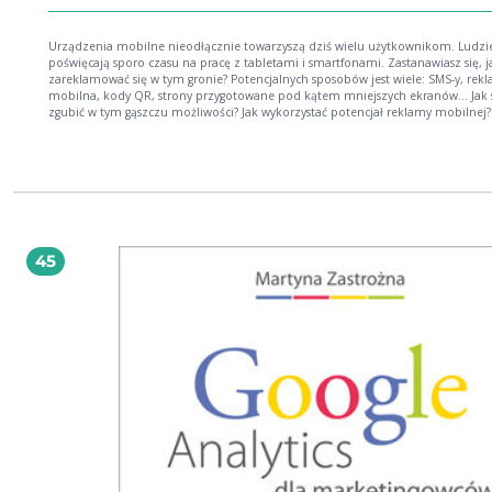
Urządzenia mobilne nieodłącznie towarzyszą dziś wielu użytkownikom. Ludzi
poświęcają sporo czasu na pracę z tabletami i smartfonami. Zastanawiasz się, j
zareklamować się w tym gronie? Potencjalnych sposobów jest wiele: SMS-y, rek
mobilna, kody QR, strony przygotowane pod kątem mniejszych ekranów… Jak s
zgubić w tym gąszczu możliwości? Jak wykorzystać potencjał reklamy mobilnej?
Odpowiedź na to i wiele innych pytań znajdziesz w tej książce. W trakcie lektury
dowiesz się, jak opracować strategię mobilną, kiedy korzystać z krótkich wiad
tekstowych, a kiedy sięgnąć po bardziej wyrafinowane narzędzia. Przekonasz si
również, że można skutecznie rozszerzyć obszar działania dzięki przygotowani
mobilnej wersji witryny lub reklam. W kolejnych rozdziałach odkryjesz, jaki pot
drzemie w układzie społecznościowo-mobilnym oraz co to jest m-handel. Ksią
jest doskonałym źródłem informacji na temat mobilnego marketingu, a
przygotowano ją w taki sposób, że całą zawartą w niej wiedzę możesz opanować
45
poświęcisz na to tylko godzinę dziennie. Naprawdę warto spróbować! Przekonaj się:
jak wykorzystać platformę mobilną do prowadzenia kampanii reklamowych ja
wybrać właściwą formę reklamy w zależności od potrzeb jaki potencjał kryje m-
handel że wystarczy jedna godzina dziennie, aby zdobyć nowych klientów Zdobądź
nowych klientów - zajmie Ci to tylko godzinę dziennie!