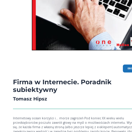
EB
Firma w Internecie. Poradnik
subiektywny
Tomasz Hipsz
Internetowy ocean korzyści i… morze zagrożeń Pod koniec XX wieku wielu
przedsiębiorców poczuło zawrót głowy na myśl o możliwościach internetu. W
się, że każda firma z własną stroną (albo jeszcze lepiej z e-sklepem) automatyc
zwiększy swoją wartość i w zasadzie bez problemu zarobi krocie. Panowało zb