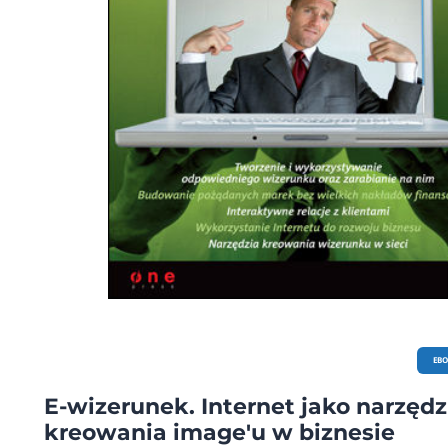
innych wszystkim nam dobrze znanych projektów internetowych w sposób otw
często wręcz zaskakująco szczery — w rozmowach z Tomaszem Ciskiem opowie
o swoich sukcesach i klęskach, w zdystansowany sposób przeanalizowali swoje b
wskazali kierunki, w których szli (bądź powinni pójść), aby ich uniknąć. Kim są e
wangeliści e-biznesu, którzy w niego wierzą od ponad dwudziestu lat, a wiarę t
przekuli w czyn i pieniądze? Ta książka jest zbiorem wywiadów ze świadkami
powstawania i rozkwitu nowej, wirtualnej rzeczywistości w naszym kraju. Z cał
przekonaniem polecam! Piotr Pokrzywa, redaktor naczelny magazynu "Media i
Marketing Polska" Patroni medialni:
EB
E-wizerunek. Internet jako narzędz
kreowania image'u w biznesie