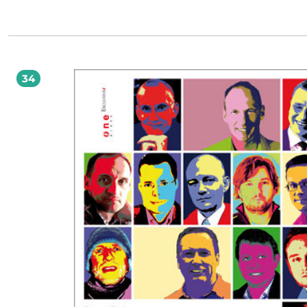
działa? A spoty radiowe? A plakaty reklamowe??? Może po prostu nie doceniamy
mail marketingu, ponieważ nie potrafimy się nim skutecznie posługiwać? Na polskim
rynku wydawniczym wciąż niewiele jest pozycji książkowych, które w szeroki i r
sposób opisują elementy czy strategie kampanii tego typu. Autorzy tej publikacj
postanowili zatem zebrać, usystematyzować i uszczegółowić materiały, które tw
podczas kampanii na rzecz e-mail marketingu w Polsce. Chodziło o to, by ksią
stała się idealnym kompendium wiedzy zarówno dla osób, które dopiero zgłęb
34
tajniki tematu, jak i tych, które szukają pomysłów na zwiększenie poziomu
zaawansowania prowadzonych już kampanii. Maciej Ossowski - dyrektor działu
edukacji w GetResponse. Absolwent Uniwersytetu Gdańskiego oraz studiów
podyplomowych na kierunku marketing internetowy w Szkole Głównej Handlo
Warszawie. Redaktor naczelny EmailMarketing.pl oraz publicysta współpracując
czołowymi serwisami marketingowymi i magazynami branżowymi. Aktywny dzi
polskich i międzynarodowych organizacji branżowych: MAAWG, Email Experien
Council, Email Sender and Provider Coalition czy IAB Polska. Wykładowca na
Uniwersytecie Konwersji CENEO, prelegent (IAB Showcase, Email Camp, Kongres
Marketing Online Masterclass). Pracuje m.in. dla Carrefour Polska, Pernod Ricar
Polska, MyDeal.pl. Kontakt z autorem: maciej.ossowski@getresponse.com. Piotr Krupa
- koordynator ds. PR w GetResponse. Absolwent Wydziału Dziennikarstwa i Nau
Politycznych Uniwersytetu Warszawskiego oraz posiadacz Certyfikatu London S
of Public Relations. Jeden z autorów bloga EmailMarketing.pl, publicysta
współpracujący z czołowymi serwisami i magazynami marketingowymi oraz e-
commerce. Jest odpowiedzialny za komunikację marketingową GetResponse, 
szczególności za kontakty z mediami, przygotowywanie badań i raportów oraz
komunikację w obszarze mediów społecznościowych. Kontakt z autorem:
piotr.krupa@getresponse.com.