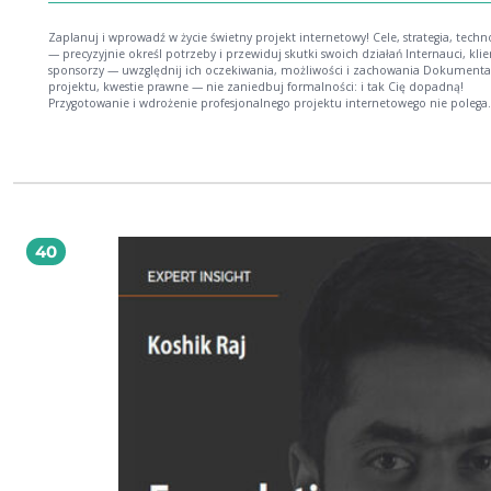
Zaplanuj i wprowadź w życie świetny projekt internetowy! Cele, strategia, technologia
— precyzyjnie określ potrzeby i przewiduj skutki swoich działań Internauci, klie
sponsorzy — uwzględnij ich oczekiwania, możliwości i zachowania Dokumenta
projektu, kwestie prawne — nie zaniedbuj formalności: i tak Cię dopadną!
Przygotowanie i wdrożenie profesjonalnego projektu internetowego nie polega
wyłącznie na założeniu atrakcyjnej wizualnie strony WWW i biernym oczekiwan
spodziewane zyski. Za taką stroną, pełniącą rolę wizytówki firmy, musi przecież
cała strategia, związana z kształtowaniem wizerunku, interakcją z użytkownika
budowaniem społeczności internetowej. Tylko w taki sposób nowoczesne
przedsiębiorstwo jest w stanie dotrzymać kroku swoim konkurentom, dowiedzie
jakie elementy jego działalności są najbardziej dochodowe, oraz zrozumieć, c
należy zmienić, by usatysfakcjonować klientów. Krótko mówiąc, każdy firmowy 
internetowy wymaga sensownego planowania i aktywnego zarządzania na co dzi
40
książce "Firmowa strona WWW. Idee, strategia, realizacja" znajdziesz wszystko t
czego zabrakło w innych publikacjach dotyczących projektowania serwisów
internetowych. Ideą jej autora było pokazanie całego procesu powstawania witr
od wyznaczenia strategii, przez określenie profilu użytkowników, wybór najleps
technologii, właściwe dokumentowanie działań, aż po aspekty prawne. Paweł
Frankowski nie ograniczał się przy tym do omówienia określonego rodzaju stro
dlatego też poradnik ten możesz wykorzystać przy tworzeniu wszelkich projek
blogów i stron firmowych, serwisów społecznościowych, forów i sklepów
internetowych, stron produktów i innych. Przeczytaj, przemyśl i… do dzieła! Cele
przyświecające projektom internetowym Różne rodzaje stron internetowych
Budowanie strategii i jej założenia Grupy docelowe i sposoby ich określania
Współpraca z agencją interaktywną Sponsoring i środki unijne Wybór technologii
dostosowanej do potrzeb Dokumentacja projektu i zapytania ofertowe Protot
oraz specyfikacja strony internetowej Logotyp i slogan a znaki towarowe Ochro
konkurencji i prawo autorskie Regulamin strony internetowej i umowy związan