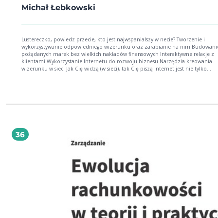
Michał Łebkowski
Lustereczko, powiedz przecie, kto jest najwspanialszy w necie? Tworzenie i
wykorzystywanie odpowiedniego wizerunku oraz zarabianie na nim Budowani
pożądanych marek bez wielkich nakładów finansowych Interaktywne relacje z
klientami Wykorzystanie Internetu do rozwoju biznesu Narzędzia kreowania
wizerunku w sieci Jak Cię widzą (w sieci), tak Cię piszą Internet jest nie tylko
rewolucyjnym medium, pierwszym o naprawdę masowym zasięgu działania. S
on przede wszystkim fascynujący alternatywny świat. Działa jak magnes, co rok
przyciągając nowych użytkowników. Niczym używka, wciąż odnotowuje wydłuż
czasu kontaktu z odbiorcą. I last but not least -- Internet to niekończący się pas
handlowy, wymarzone miejsce spotkań podaży i popytu. Poznaj specyfikę światowej
sieci WWW i znajdź w niej właściwe miejsce dla Twojej marki. E-marketing rządzi
własnymi prawami -- z jednej strony bezustannie stawia firmy przed nowymi
wyzwaniami, z drugiej zaś stale kreuje nowe narzędzia dotarcia do klienta. A s
36
naprawdę fascynujące: możliwość dowolnej personalizacji przekazu, olbrzymia 
kanałów, a przede wszystkim atrakcyjne społeczności -- ludzie młodzi, aktywni,
hobbyści, biznesmeni oraz entuzjaści nowinek. Mogą oni zostać ambasadoram
Twojej marki, ale mogą też ją zniszczyć. Dlatego musisz poznać zasady rządząc
Internetem i jego społecznościami, a następnie zacząć budować instrumenty
wywierania wpływu i wykorzystać je dla dobra Twojego produktu. Internet ma
przyszłość! Czym jest e-wizerunek i jak wpływa na sukces firm, produktów i ludzi?
Narzędzia budowania image"u -- strona WWW, fora internetowe, newslettery i i
Sześć zasad skutecznego kreowania e-wizerunku. Grzechy główne działań
internetowych. Marka jako efekt przemyślanej strategii wizerunkowej. Case stud
Przeczytaj blog autora: O wizerunku w Internecie... i nie tylko