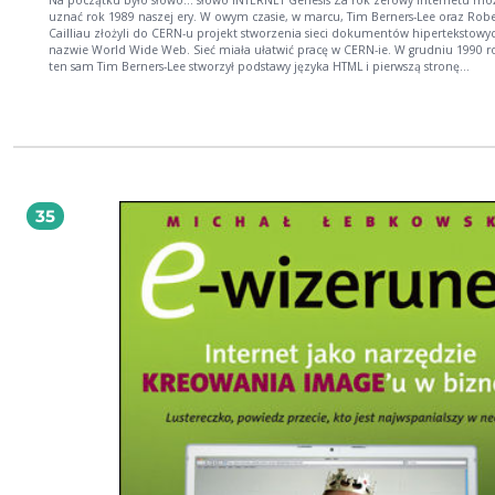
uznać rok 1989 naszej ery. W owym czasie, w marcu, Tim Berners-Lee oraz Robe
Cailliau złożyli do CERN-u projekt stworzenia sieci dokumentów hipertekstowy
nazwie World Wide Web. Sieć miała ułatwić pracę w CERN-ie. W grudniu 1990 r
ten sam Tim Berners-Lee stworzył podstawy języka HTML i pierwszą stronę
internetową. Dwa lata później powstała pionierska graficzna przeglądarka WW
nazwie Mosaic. Polska dołączyła do krajów zainteresowanych internetem oficja
1991 roku, zaś już rok później dostęp do niego uzyskała pierwsza rodzima firm
Potem, niczym biblijne ewangelie, objawiać zaczęły się kolejne polskie portale, 
komunikacyjne i aukcyjne oraz sklepy internetowe, bez których nie wyobraża
sobie krajobrazu internetu Anno Domini 2012. Świadectwo Gadu-Gadu, Merlin.pl,
Allegro.pl, Wirtualna Polska, Onet.pl, Money.pl — te nazwy weszły już do nasze
kodu kulturowego, a reprezentowane przez nie marki codziennie towarzyszą
35
pracy i czasie wolnym. Jak powstawały? Skąd pomysł? Kto je stworzył? Z jakimi
trudnościami stykali się krajowi pionierzy internetu? Kim są ewangeliści e-bizne
którzy w niego wierzą od ponad dwudziestu lat, a wiarę tę przekuli w czyn i
pieniądze? Ta książka jest zbiorem piętnastu wywiadów przeprowadzonych ze
świadkami powstawania i rozkwitu nowych mediów w naszym kraju. Seria z AK74 #1 -
Tomasz Cisek w wywiadzie Artura Kurasińskiego Seria z AK74 #2 - Tomasz Cisek w
wywiadzie Artura Kurasińskiego Poznasz między innymi: Arkadiusza Osiaka, ojca
portalu Money.pl Arjana Bakkera, który założył Allegro.pl Łukasza Wejcherta, p
Onet.pl Piotrka Ejdysa, współtwórcę Gemius SA (badania rodzimego rynku
internetowego) Zajrzyj na stronę E-wangelistów » To bardzo ważna i pożyteczna
książka. Zebrany w niej unikalny materiał stanowi nie tylko źródło historycznej
na temat tego, jak się rodził polski internet, ale dla wielu może stać się życiową 
biznesową inspiracją. E-wangelistów polecam nie tylko adeptom sztuki wirtualne
również szerszemu gronu czytelników funkcjonujących w wirtualnej rzeczywisto
która dziś tak silnie przeplata się ze światem realnym.Maciej Wielkopolan, pre
Stowarzyszenia Marketingu Bezpośredniego Trzymacie Państwo w rękach książkę, w
której twórcy Allegro, Wirtualnej Polski, Onetu, Merlina, Gadu-Gadu, Money.pl i