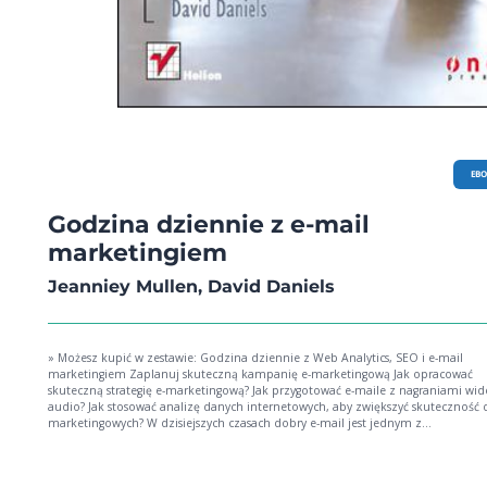
EB
Godzina dziennie z e-mail
marketingiem
Jeanniey Mullen, David Daniels
» Możesz kupić w zestawie: Godzina dziennie z Web Analytics, SEO i e-mail
marketingiem Zaplanuj skuteczną kampanię e-marketingową Jak opracować
skuteczną strategię e-marketingową? Jak przygotować e-maile z nagraniami wid
audio? Jak stosować analizę danych internetowych, aby zwiększyć skuteczność 
marketingowych? W dzisiejszych czasach dobry e-mail jest jednym z
najskuteczniejszych narzędzi w arsenale nowoczesnego marketingowca. Dobrz
przygotowany zapewnia nie tylko spore zyski oraz lojalność klientów wobec ma
tym podręczniku znajdziesz najlepsze pomysły, najmodniejsze trendy i