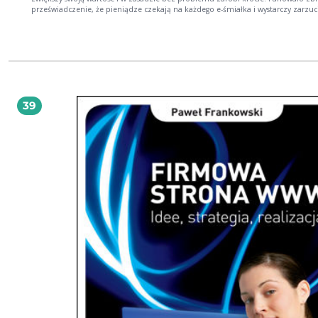
przeświadczenie, że pieniądze czekają na każdego e-śmiałka i wystarczy zarzuci
w sieci, by w magiczny sposób dochody znalazły się na koncie. Dziś e-rynek
ustabilizował się - na pierwszy rzut oka większość biznesów w sposób świadomy
racjonalny korzysta z nowych mediów. Zupełnie co innego widać jednak, gdy
problem weźmie się pod lupę. Okazuje się, że wiele firm nie zdaje sobie sprawy
własnego potencjału, który mogą rozwinąć dzięki pomocy nowoczesnych syst
komputerowych. Duże firmy radzą sobie z rafami napotkanymi na wzburzonych
falach internetowego oceanu możliwości. Wynajmują w tym celu zewnętrznych
specjalistów. Mali i średni przedsiębiorcy mają gorzej - muszą sobie radzić sami
39
każda pomyłka może ich kosztować utratę sterowności… czyli płynności własnej
Właśnie dlatego jeden z pionierów biznesu sieciowego w naszym kraju postano
napisać tę książkę. Chce pomóc swoim czytelnikom w racjonalnym wykorzysta
internetu, w uzyskiwaniu przewagi nad innymi, często znacznie większymi
konkurentami, a przede wszystkim w efektywnym realizowaniu zaplanowanych
Chce też zwrócić uwagę na zagrożenia wynikające z różnych priorytetów i celów
poszczególnych osób zaangażowanych w dany projekt oraz nieuzasadnione wy
jakie mogą wiązać się z korzystaniem z sieci. Strona internetowa do analizy - dlaczego
nie działa i jak to zmienić? Z biznesu w e-biznes — jakie szanse i zagrożenia wiążą się
z handlem w sieci? Kiedy warto powierzyć sprawę specjalistom? Jakie są wady i zalety
współpracy z programistami, web designerami i agencjami interaktywnymi? Czym
różni się marketing w internecie od tradycyjnych form promocji Tomasz Hipsz -
firmę świadczącą usługi związane z internetem założył w roku 1996, jeszcze po
studiów na Politechnice Warszawskiej. Stworzył jeden z pierwszych polskich sk
internetowych i kierował nim. Rozwijał się wraz z rozwojem zasięgu sieci - w cią
które upłynęły od uruchomienia jego własnej firmy, pomagał budować strony
internetowe i reklamować się online 350 firmom, zarówno polskim, jak i
międzynarodowym.