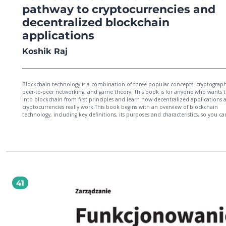
pathway to cryptocurrencies and
decentralized blockchain
applications
Koshik Raj
Blockchain technology is a combination of three popular concepts: cryptograph
peer-to-peer networking, and game theory. This book is for anyone who wants t
into blockchain from first principles and learn how decentralized applications 
cryptocurrencies really work.This book begins with an overview of blockchain
technology, including key definitions, its purposes and characteristics, so you ca
the full potential of blockchain. All essential aspects of cryptography are then
presented, as the backbone of blockchain. For readers who want to study the
underlying algorithms of blockchain, you’ll see Python implementations
throughout.You’ll then learn how blockchain architecture can create decentral
applications. You’ll see how blockchain achieves decentralization through peer-
peer networking, and how a simple blockchain can be built in a P2P network. Yo
learn how these elements can implement a cryptocurrency such as Bitcoin, and
wider applications of blockchain work through smart contracts. Blockchain
41
optimization techniques, and blockchain security strategies are then presented
complete this foundation, we consider blockchain applications in the financial
non-financial sectors, and also analyze the future of blockchain. A study of blo
use cases includes supply chains, payment systems, crowdfunding, and DAOs, w
rounds out your foundation in blockchain technology.