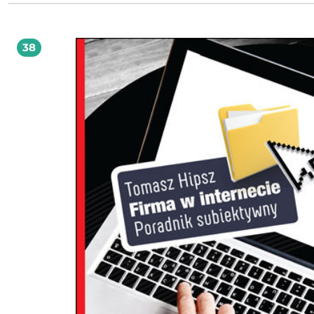
celną ripostę w dyskusji na czacie chętnie przyjmie. Przyjmie, zapamięta i prze
dalej. Od czasu pierwszego wydania tej książki urządzenia mobilne jeszcze bardziej
się upowszechniły. Na małych ekranach sprawdzą się mikrotreści, czyli krótkie t
zilustrowane obrazkiem czy wideo. Nie wymagają dłuższej koncentracji i są
38
zrozumiałe w oderwaniu od kontekstu. Gdy rozmiary ekranu maleją, a oczeki
czytelnika rosną, liczy się każde słowo. Zapnij pasy i ruszamy w podróż drogą
szybkiego ruchu!