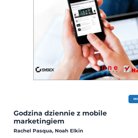
na bieżąco wprowadzać udoskonalenia oraz szybko reagować w krytycznych
sytuacjach, ale także przedstawiać rezultaty tych działań w przejrzystej i efekto
formie. Dzięki tej książce: poznasz miejsce Facebooka w krajobrazie mediów
społecznościowych opracujesz strategię, określisz istotne dane, przypiszesz je 
celów biznesowych i wyznaczysz wskaźniki pomiarowe dowiesz się więcej o stronach
fanów i grupach oraz zagwarantujesz opłacalną obecność organizacji w media
społecznościowych zbierzesz grono wiernych czytelników, tworząc atrakcyjne z
reklamy facebookowe oraz organizując konkursy i wydarzenia wprowadzisz na
witrynę funkcje społecznościowe za pomocą Facebook Connect wykorzystasz
narzędzia analityczne do śledzenia i testowania wyników, żeby poznać najleps
metody komunikowania się z grupami docelowymi przedstawisz rezultaty w f
przejrzystych i efektownych tabel danych w programie Microsoft Excel skorzysta
zaawansowanych funkcji i możliwości Facebooka, w tym aplikacji poznasz anali
życia wziętych przykładów — zilustrowano tu nimi inspirujące sukcesy oraz błęd
których należy unikać otrzymasz adresy i informacje o cennych zasobach spoza
Facebooka zobaczysz prognozy ekspertów branżowych co do przyszłego rozwo
Facebooka Stwórz zintegrowaną i efektywną strategię działania firmy na Face
EB
Godzina dziennie z mobile
marketingiem
Rachel Pasqua, Noah Elkin