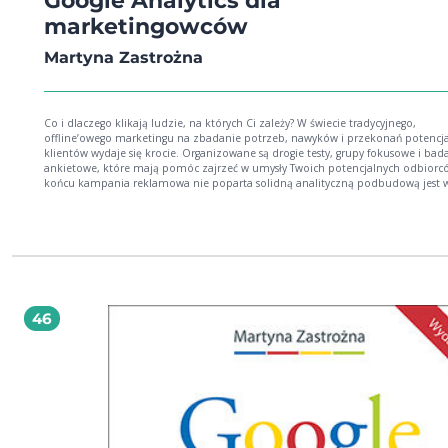
Google Analytics dla
marketingowców
Martyna Zastrożna
Co i dlaczego klikają ludzie, na których Ci zależy? W świecie tradycyjnego,
offline’owego marketingu na zbadanie potrzeb, nawyków i przekonań potencj
klientów wydaje się krocie. Organizowane są drogie testy, grupy fokusowe i bad
ankietowe, które mają pomóc zajrzeć w umysły Twoich potencjalnych odbiorc
końcu kampania reklamowa nie poparta solidną analityczną podbudową jest w
ryzykowna, prawda? W internecie nie musisz uciekać się do tak kosztownych metod –
Twoi odbiorcy sami powiedzą Ci, czego potrzebują, w najprostszy i najbardziej
wiarygodny sposób - klikając to, co ich interesuje. Dzięki potężnemu, darmo
narzędziu Google Analytics bez specjalistycznej wiedzy i dużych nakładów czas
możesz znaleźć odpowiedzi na wiele pytań nurtujących marketingowców. Między
słupkami i wierszami tabel kryją się prawdziwe historie internautów, którzy odw
kiedyś Twoją stronę. Śledząc na bieżąco statystyki, możesz w prosty sposób
przetestować skuteczność przyjętej strategii, nieustannie podnosić użyteczność
46
witryny i podejmować mądre decyzje biznesowe. Czy to działa? Zapytaj
Amazon.com, który całą swoją potęgę zbudował na analizie i testowaniu nowy
rozwiązań! Przeczytaj recenzję specjalistów z Future Processing >>