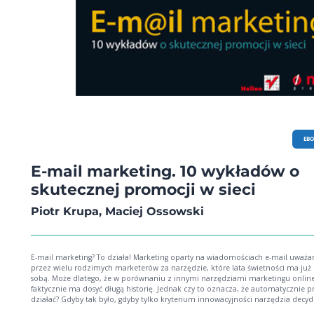
EB
E-mail marketing. 10 wykładów o
skutecznej promocji w sieci
Piotr Krupa, Maciej Ossowski
E-mail marketing? To działa! Marketing oparty na wiadomościach e-mail uważany jest
przez wielu rodzimych marketerów za narzędzie, które lata świetności ma już
sobą. Może dlatego, że w porównaniu z innymi narzędziami marketingu onlin
faktycznie ma dosyć długą historię. Jednak czy to oznacza, że automatycznie pr
działać? Gdyby tak było, gdyby tylko kryterium innowacyjności narzędzia decy
o jego skuteczności, co powiedzielibyście o reklamie telewizyjnej? Działa czy ni