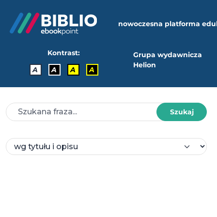
nowoczesna platforma edu
Kontrast:
Grupa wydawnicza
Helion
A
A
A
A
Szukaj