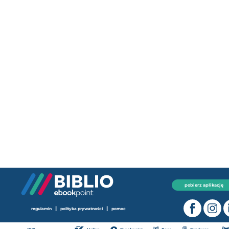
pobierz aplikację
|
|
regulamin
polityka prywatności
pomoc