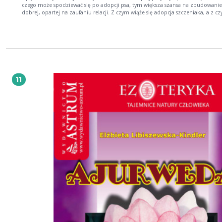
czego może spodziewać się po adopcji psa, tym większa szansa na zbudowanie
dobrej, opartej na zaufaniu relacji. Z czym wiąże się adopcja szczeniaka, a z czym
dorosłego psa? Czy wielkość mieszkania ma dla czworonoga znaczenie? Jakie
formalności spełnić przed adopcją i jak skompletować wyprawkę? W jaki sposób
wprowadzać psa do domu, w którym mieszka już kot? Jak rozpoznać zachowania
lękowe u zwierzęcia i jak na nie reagować? Justyna Piekarczyk mająca za sobą
organizację kilkuset udanych adopcji krok po kroku wyjaśnia, jak wygląda ten proces.
Z praktycznego poradnika dowiesz się, jak rozumieć potrzeby swojego zwierzęc
zadbać o jego zdrowie i zapewnić najlepsze warunki do życia. Poznasz także
najpowszechniejsze mity związane z adopcją. Książka zawiera szereg przydatn
11
wskazówek nie tylko dla osób rozważających adopcję zwierzęcia, ale także dla
opiekunów psów, którzy chcą lepiej rozumieć zachowania swoich czworonożn
przyjaciół i poprawić z nimi relacje.