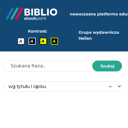
nowoczesna platforma edu
Kontrast:
Grupa wydawnicza
Helion
A
A
A
A
Szukaj