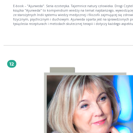
E-book – "Ajurweda". Seria ezoteryka. Tajemnice natury człowieka. Drogi Czytel
książka "Ajurweda" to kompendium wiedzy na temat najstarszego, wywodzącego się
ze starożytnych Indii systemu wiedzy medycznej i filozofii zajmującej się zdrowiem
fizycznym, psychicznym i duchowym. Ajurweda oparta jest na sprawdzonych przez
tysiąclecia recepturach i metodach skutecznej terapii i dotyczy każdego aspektu
ludzkiego życia, koncentrując się na zapobieganiu chorobie, a gdy już do niej dojdzie,
na usuwaniu jej źródła, nie tylko objawów. Zgodnie z definicją ajurwedyjską, pełne
zdrowie nie opiera się jedynie na braku wyraźnych symptomów chorobowych, lecz
stanowi stan absolutnie dobrego samopoczucia w całej swojej istocie. Medycyna
ajurwedyjska nie zajmuje się pojedynczym organem, lecz traktuje ciało i umysł jako
całość. Jej istotą jest pełne wyzdrowienie, a nie tymczasowa ulga. Zatem jest to system
kompleksowo zajmujący się naturą, zdrowiem, celem i sensem ludzkiego życia.
Autorka Elżbieta Libiszewska-Kindler w swobodny i zrozumiały sposób pisze o tym, jak
12
wykorzystać wiedzę z zakresu ajurwedy w życiu codziennym, w kuchni, na spacerze
czy w kontaktach z bliskimi, by być zadowolonym, pięknym i nie chorować. A jeśli już
się nam zdarzy choroba, to jak z niej wyjść i być znowu szczęśliwym.