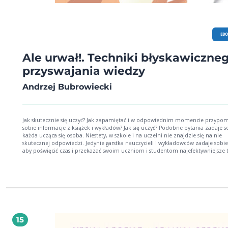
EB
Ale urwał!. Techniki błyskawiczne
przyswajania wiedzy
Andrzej Bubrowiecki
Jak skutecznie się uczyć? Jak zapamiętać i w odpowiednim momencie przypo
sobie informacje z książek i wykładów? Jak się uczyć? Podobne pytania zadaje sobie
każda ucząca się osoba. Niestety, w szkole i na uczelni nie znajdzie się na nie
skutecznej odpowiedzi. Jedynie garstka nauczycieli i wykładowców zadaje sobie
aby poświęcić czas i przekazać swoim uczniom i studentom najefektywniejsze 
uczenia się czy to z braku wiedzy, dobrej woli, lub "czasu. Uczniów traktuje się jak
maszynki do przyswajania wiedzy mają osiągać dobre rezultaty na sprawdzianie lub
kolokwium. Trudność, z jaką zapamiętują tony informacji, to ich sprawa i ich
problem. Co jednak najgorsze, wiedza przekazywana jest tak, jakby wszyscy uczy
w ten sam sposób. * KONIEC! Publikacja Andrzeja Bubrowieckiego pokaże Ci
dziesiątki technik umożliwiających przyswajanie wiedzy w skuteczny sposób. M
tego, dzięki zawartym w książce testom, zrozumiesz, jakim typem ucznia jesteś
półkula mózgu u Ciebie dominuje oraz jaki prezentujesz typ inteligencji. Dzięk
15
wynikom testów, będziesz wiedział jaką technikę wybrać, by nauka już nigdy ni
sprawiała Ci problemu. Ta książka jest po prostu gotową INSTRUKCJĄ, która od 