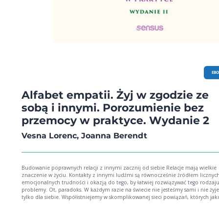
EB
Alfabet empatii. Żyj w zgodzie ze
sobą i innymi. Porozumienie bez
przemocy w praktyce. Wydanie 2
Vesna Lorenc, Joanna Berendt
Budowanie poprawnych relacji z innymi zacznij od siebie Relacje mają wielkie
znaczenie w życiu. Kontakty z innymi ludźmi są równocześnie źródłem licznyc
emocjonalnych trudności i okazją do tego, by łatwiej rozwiązywać tego rodzaj
problemy. Ot, paradoks. W każdym razie na świecie nie jesteśmy sami i nie ży
tylko dla siebie. Współistniejemy w skomplikowanej sieci powiązań, których jak
dużym stopniu zależy od samoregulacji w zakresie emocji i empatii. Są to
umiejętności pomocne w każdej sferze życia: w budowaniu relacji, mierzeniu si