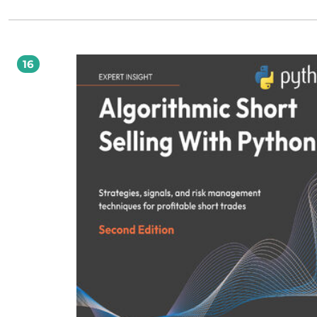
sytuacjami trudnymi życiowo czy zawodowo, w liderstwie i biznesie, w edukacji
rodzicielstwie. By być serdeczniejszym, bardziej współczującym i rozumiejącym
wobec osób ze swojego otoczenia, najpierw należy dobrze poznać siebie. Z teg
założenia właśnie wychodzą autorki książki i proponują czytelnikom teorię i
ćwiczenia Porozumienia bez Przemocy (NVC, ang. Nonviolent Communication)
których praktykowanie pozwala z dnia na dzień lepiej się dogadywać ― najpie
16
samemu ze sobą, a następnie z innymi. Na polskim rynku ukazało się wiele publikacji
poświęconych tematyce emocji i NVC. Naszą książkę wyróżnia to, że wiedzę o
budowaniu relacji i rozwoju w empatii przekazuje w bardzo przystępny i prakt
sposób. Zachęca również do rozpoczęcia przygody z NVC od siebie i nauczenia 
dawania empatii właśnie sobie, aby w ten sposób odzyskiwać zasoby do dzielen
dobrostanem także z innymi. ze wstępu