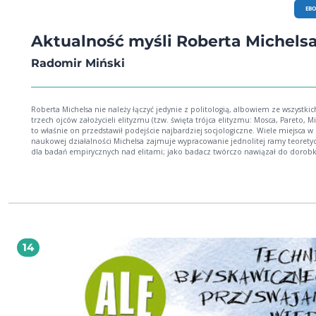
EB
Aktualność myśli Roberta Michels
Radomir Miński
Roberta Michelsa nie należy łączyć jedynie z politologią, albowiem ze wszystkic
trzech ojców założycieli elityzmu (tzw. święta trójca elityzmu: Mosca, Pareto, Mi
to właśnie on przedstawił podejście najbardziej socjologiczne. Wiele miejsca w
naukowej działalności Michelsa zajmuje wypracowanie jednolitej ramy teorety
dla badań empirycznych nad elitami; jako badacz twórczo nawiązał do dorob
Moski, Pareto oraz Webera. Jego wkład w rozwój elityzmu polegał na dostarczeniu
empirycznych przesłanek słuszności tego stanowiska, a żelazne prawo oligarchii 
politycznych przynależy do współczesnego kanonu nauk społecznych. W Polsce
dotychczas nie ukazały się ani monografia poświęcona Robertowi Michelsowi, a
tłumaczenie jego największego dzieła Zur Soziologie des Parteiwesens in der
modernen Demokratie. Untersuchungen über die oligarchischen Tendenzen d
Gruppenlebens (1911), stąd prezentowana książka wypełnia istniejącą w tej
problematyce lukę. Myśl Michelsa jest przedmiotem badań zarówno historyków myśli
14
socjologicznej, jak i socjologów polityki, politologów zajmujących się partiami
politycznymi oraz specjalistów od organizacji i zarządzania. Autor wykazuje
kompetencje badawcze we wszystkich tych dziedzinach. (...) Książka ta może by
pomocna szczególnie dla studentów socjologii (powinna trafić do spisu lektur 
ramach historii myśli socjologicznej), politologii (partie polityczne, elity) oraz n
kierunku organizacja i zarządzania (tendencje oligarchiczne organizacji). fragment
recenzji wydawniczej prof. dr. hab. Romana Bäckera Radomir Miński (Poznań 19