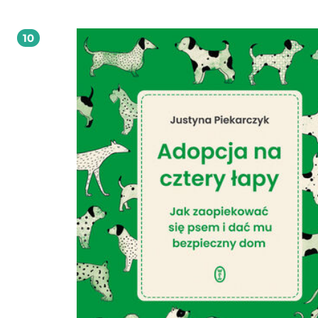
sprawić, by przyswoiło sobie bez trudu wyjątki ortograficzne? * Jak nauczyć dziecko
wytrwałości i konsekwencji w nauce poprawnej pisowni? * Jak konstruktywnie
wykorzystać błędy, by stały się pomocą w nauce ortografii? * Jak stosować powtórki z
10
ortografii, aby proces zapamiętywania był skuteczny? Czy chcesz, by Twoja pociecha
polubiła ortografię? By uczyła się jej z radością i przyjemnością? By szybko były
widoczne efekty? Jeśli tak, sięgnij po książkę ABC Mądrego Rodzica Skuteczna nauka
ortografii".