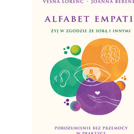
wytłumaczy Ci, jak najszybciej oraz najskuteczniej zacząć się uczyć. Książka ta stanowi
logiczny system bardzo konkretnych kroków, jakie należy wykonać, aby skutecz
przyswajać wiedzę. Materiał stanowi jasno określony ramowy plan postępowani
oczywiście nie znaczy, że nie można go odpowiednio modyfikować do własnyc
potrzeb.