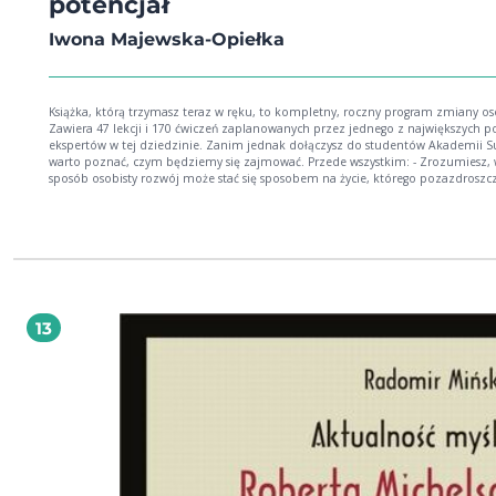
potencjał
Iwona Majewska-Opiełka
Książka, którą trzymasz teraz w ręku, to kompletny, roczny program zmiany oso
Zawiera 47 lekcji i 170 ćwiczeń zaplanowanych przez jednego z największych po
ekspertów w tej dziedzinie. Zanim jednak dołączysz do studentów Akademii S
warto poznać, czym będziemy się zajmować. Przede wszystkim: - Zrozumiesz, w jaki
sposób osobisty rozwój może stać się sposobem na życie, którego pozazdroszcz
osoby w Twoim otoczeniu. - Wykonasz test, dzięki któremu dowiesz się, kim tak
naprawdę jesteś. Jest to bezcenne ćwiczenie, którego nie znajdziesz w żadnej i
książce. - Zrozumiesz sekrety asertywności, czyli dowiesz się, jak nigdy więcej nie dać
się zranić innym. - Poznasz ćwiczenia, które pomogą Ci rozwinąć intuicję. - Odkryjesz,
jak zapewnić sobie zdrowie, wykorzystując proste prawa naszego umysłu. - Nauczysz
się, jak rozpalić w sobie świadomość obfitości. Iwona Majewska-Opiełka, autorka
Akademii sukcesu, jest doradcą rozwoju osobowości i trenerem liderów w USA 
Kanadzie, a od 1994 roku także w Polsce. Pani Iwona jest założycielką Akademii
13
Skutecznego Działania. Prowadziła zajęcia pod auspicjami Business Centre Club.
seminariów i szkoleń skorzystali i nadal korzystają przedstawiciele większości li
się dużych firm w Polsce. Jej nauczycielami byli: Stephen R. Covey, Anthony Rob
Brian Tracy, Susan Jeffers, Bob Proctor, David Whitley, Wyne Dyer i inni. Opinia o
książce: Książka interaktywna, wciąga jak trąba powietrzna. Emanuje dziwną mocą,
odmienia każdą następną chwilę życia. Jeszcze nie skończyłam czytać, bo mam
przeprowadzkę, ale aż ciarki mnie przechodzą na myśl, co będzie dalej... Chce 
żyć! Alina Kizierowska, nauczyciel języków obcych, wykładowca bezpieczeństwa ruchu
drogowego Przyłącz się teraz do Akademii Sukcesu i zacznij zmieniać swoje życie pod
okiem jednego z największych ekspertów w dziedzinie zmiany osobistej.