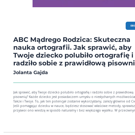
EB
ABC Mądrego Rodzica: Skuteczna
nauka ortografii. Jak sprawić, aby
Twoje dziecko polubiło ortografię i
radziło sobie z prawidłową pisown
Jolanta Gajda
Jak sprawić, aby Twoje dziecko polubiło ortografię i radziło sobie z prawidłową
pisownią? Każde dziecko jest posiadaczem umysłu o niesłychanych możliwościach.
Także i Twoje. To, jak ten potencjał zostanie wykorzystany, zależy głównie od Ci
Jeśli pomagając dziecku w nauce, będziesz stosować właściwe metody, sprawisz
przyswoi ono wiedzę w sposób naturalny i bez większego wysiłku. W przeciwn
wypadku możesz na zawsze zaprzepaścić wewnętrzne zasoby umysłu Twojego
dziecka i sprawić, że będzie miało trudności w wielu dziedzinach szkolnych i
pozaszkolnych. Z tej publikacji dowiesz się: * Jak wytworzyć atmosferę sprzyjającą
szybkie i efektywnej nauce? * Jak zmotywować Twoje dziecko, by uczyło się chętnie i
bez oporów? * Jak nauczyć je samodzielnego dochodzenia do zasad pisowni? * Jak