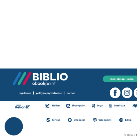
pobierz aplikację
|
|
regulamin
polityka prywatności
pomoc
Helion
Ebookpoint
Beya
Bezdroza
Sensus
Onepress
Videopoint
Editio
© Helion 1