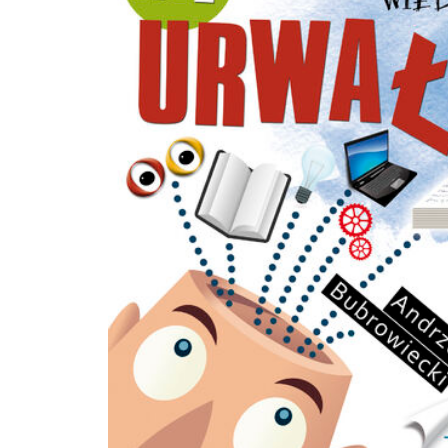
doktor nauk społecznych (Uniwersytet im. Adama Mickiewicza w Poznaniu, 200
obecnie zatrudniony na Uniwersytecie Humanistycznym SWPS w Warszawie. Au
książki Stosunki pracy w sektorze MSP na przykładzie Kępińsko-Ostrzeszowskieg
Zagłębia Meblowego (2007) oraz wielu artykułów naukowych poświęconych
zróżnicowaniu społecznemu w teorii i empirii, elityzmowi, oraz stosunkom wła
Zajmuje się też badaniami ewaluacyjnymi instytucji działających w obszarze
wykluczenia społecznego - autor raportów i diagnoz lokalnych. Zainteresowani
badawcze: metodologia badań społecznych, praktyczne zastosowania socjologii
socjologia polityki, teoria elit, socjologia gospodarki, socjoekonomiczna teoria
własności, zróżnicowanie społeczne, wykluczenie społeczne, powiązania edukac
rynkiem pracy. Promotor licznych prac magisterskich i dyplomowych.