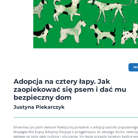
EB
Adopcja na cztery łapy. Jak
zaopiekować się psem i dać mu
bezpieczny dom
Justyna Piekarczyk
Know-hau po psim świecie! Praktyczny poradnik o adopcji autorki popularneg
fanpagea Nie kupuj Adoptuj Decyzja o przygarnięciu do swojego domu zwierzęcia
wpływa na życie całej rodziny i otoczenia. Im lepiej przyszły opiekun będzie wie