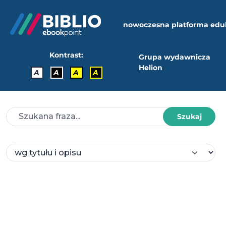
nowoczesna platforma edu
Kontrast:
Grupa wydawnicza
Helion
A
A
A
A
Szukaj