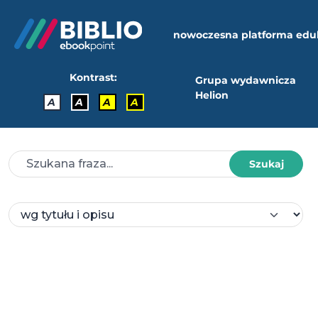
nowoczesna platforma edu
Kontrast:
Grupa wydawnicza
Helion
A
A
A
A
Szukaj