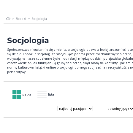
Ebooki
Socjologia
Socjologia
Społeczeństwo nieustannie się zmienia, a socjologia pozwala lepiej zrozumieć, dla
się dzieje. Ebooki o socjologii to fascynująca podróż przez mechanizmy społeczne,
wpływają na nasze codzienne życie – od relacji międzyludzkich po zjawiska globalne
chcesz wiedzieć, jak funkcjonują grupy społeczne, skąd biorą się konflikty i jak zmie
normy kulturowe, książki online o socjologii pomogą spojrzeć na rzeczywistość z 
perspektywy.
siatka
lista