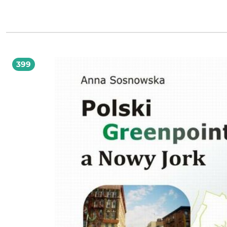
którzy uczęszczają do szkół z polskim językiem nauczania na Zaolziu i dzieci, 
uczęszczają do przedszkól z polskim językiem nauczania na Zaolziu.
399