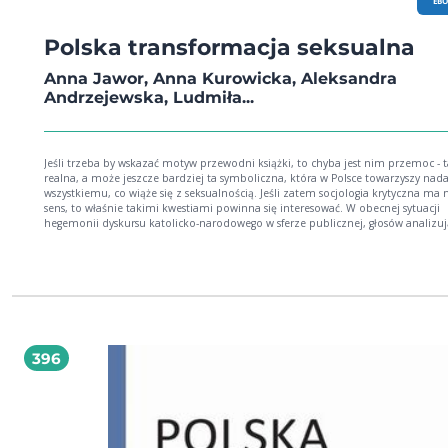
EB
Polska transformacja seksualna
Anna Jawor, Anna Kurowicka, Aleksandra
Andrzejewska, Ludmiła...
Jeśli trzeba by wskazać motyw przewodni książki, to chyba jest nim przemoc - t
realna, a może jeszcze bardziej ta symboliczna, która w Polsce towarzyszy nada
wszystkiemu, co wiąże się z seksualnością. Jeśli zatem socjologia krytyczna ma 
sens, to właśnie takimi kwestiami powinna się interesować. W obecnej sytuacji
hegemonii dyskursu katolicko-narodowego w sferze publicznej, głosów analizu
ten dyskurs i jednocześnie go przełamujących nigdy nie będzie zbyt wiele. dr h
Jacek Kochanowski, prof. UW Rewolucja seksualna Polskę ominęła. Dopiero po 1989
roku zaczęły postępować zmiany norm obyczajowych, seks zaczął oznaczać co
więcej niż tylko prokreację, pojawiły się takie tematy, jak homo-, bi- i płynna
seksualność, a prawa mniejszości, seks nastolatków, gwałty bądź edukacja seks
stały się przedmiotem debaty publicznej. Zarazem pojawiły się głosy, że są to
problemy niepolskie, a nawet antypolskie, niemające nic wspólnego z
zainteresowaniami prawdziwych Polaków. Analizy zawarte w tej książce dowod
396
jest zgoła odwrotnie.