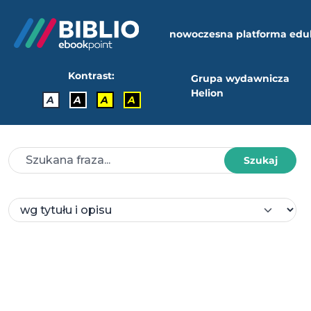
nowoczesna platforma edu
Kontrast:
Grupa wydawnicza
Helion
A
A
A
A
Szukaj