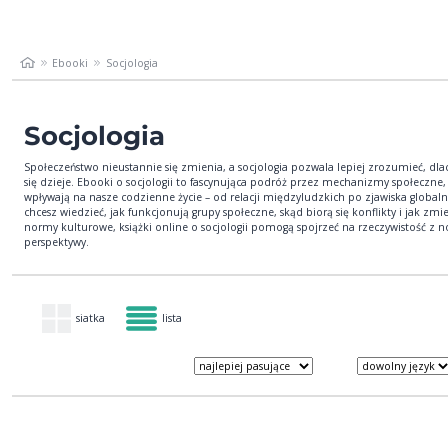
Ebooki
Socjologia
Socjologia
Społeczeństwo nieustannie się zmienia, a socjologia pozwala lepiej zrozumieć, dla
się dzieje. Ebooki o socjologii to fascynująca podróż przez mechanizmy społeczne,
wpływają na nasze codzienne życie – od relacji międzyludzkich po zjawiska globalne
chcesz wiedzieć, jak funkcjonują grupy społeczne, skąd biorą się konflikty i jak zmie
normy kulturowe, książki online o socjologii pomogą spojrzeć na rzeczywistość z 
perspektywy.
siatka
lista