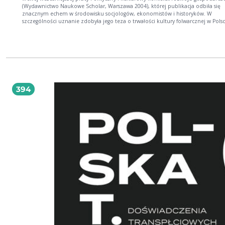
(Wydawnictwo Naukowe Scholar, Warszawa 2004), której publikacja odbiła się
znacznym echem w środowisku socjologów, ekonomistów i historyków. W
szczególności uznanie zdobyła jego teza o trwałości kultury folwarcznej w Polsce
negatywnych konsekwencjach dla rozwoju gospodarczego kraju. W prezentowanym
dziele pojawia się też wiele nowych pytań. Najważniejsze z nich dotyczą dynam
integracji europejskiej i kształtowania się europejskiej polityki przemysłowej, sz
budowy gospodarki opartej na wiedzy, konsekwencji postępu procesów globaliz
dla Polski i innych krajów Europy Środkowo-Wschodniej. Autor sporo miejsca
poświęca też dyskusji problemu związków między systemem politycznym a
rozwojem gospodarczym. Wreszcie - i to jest novum tego typu analiz - stawia p
o wpływ polityki praw człowieka i wielokulturowości na funkcjonowanie
394
współczesnych społeczeństw i państw. Można mieć krytyczny stosunek do niektórych
tez dzieła Hryniewicza i sposobu ich uzasadnienia, ale pisze on o sprawach ba
ważnych i są to myśli wielce inspirujące. Prof. dr hab. Janusz Hryniewicz jest
socjologiem, od 1992 r. pracuje w Centrum Studiów Regionalnych i Lokalnych
Uniwersytetu Warszawskiego (EUROREG), autor licznych artykułów i książek z z
stratyfikacji społecznej, socjologii ekonomicznej, rozwoju regionalnego i lokaln
politologii i zarządzania.