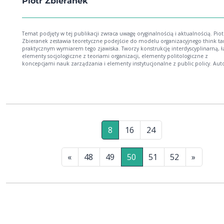
Piotr Zbieranek
Temat podjęty w tej publikacji zwraca uwagę oryginalnością i aktualnością. Piot
Zbieranek zestawia teoretyczne podejście do modelu organizacyjnego think t
praktycznym wymiarem tego zjawiska. Tworzy konstrukcję interdyscyplinarną, ł
elementy socjologiczne z teoriami organizacji, elementy politologiczne z
koncepcjami nauk zarządzania i elementy instytucjonalne z public policy. Aut
traktuje te wzajemne zapożyczenia jako wartościowy wkład w wypracowanie 
opisu zjawiska do tej pory niezbadanego. Książka może przyczynić się do
upowszechnienia i wykorzystania w innych analizach socjologicznych i
politologicznych tematyki modelu organizacyjnego think tanków. dr hab. Stani
Mocek
8
16
24
«
48
49
50
51
52
»