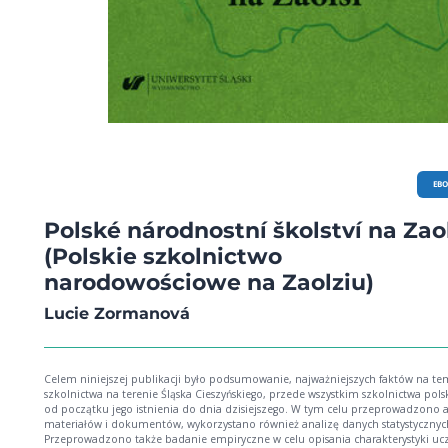
EB
Polské národnostní školství na Zao
(Polskie szkolnictwo
narodowościowe na Zaolziu)
Lucie Zormanová
Celem niniejszej publikacji było podsumowanie, najważniejszych faktów na te
szkolnictwa na terenie Śląska Cieszyńskiego, przede wszystkim szkolnictwa pols
od początku jego istnienia do dnia dzisiejszego. W tym celu przeprowadzono 
materiałów i dokumentów, wykorzystano również analizę danych statystycznyc
Przeprowadzono także badanie empiryczne w celu opisania charakterystyki uc