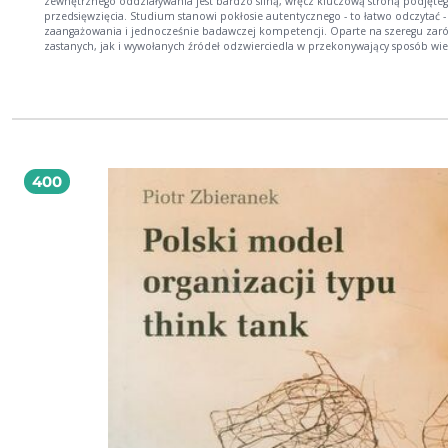
zewnętrznego oddziaływania jest bardzo silną, wręcz kluczową stroną podjęte
przedsięwzięcia. Studium stanowi pokłosie autentycznego - to łatwo odczytać -
zaangażowania i jednocześnie badawczej kompetencji. Oparte na szeregu za
zastanych, jak i wywołanych źródeł odzwierciedla w przekonywający sposób wi
oraz wyobraźnię Autorki. Z jednej strony, są w nim rozliczne pierwiastki empir
które - by tak rzec - są informacją dostępną powszechnie. Z drugiej strony, ni
się stwierdzić, że jest to obszerne, zaawansowane opracowanie o specyficznej
wymowie, która potwierdza indywidualne, oryginalne podejście Anny Sosnowsk
prof. dr hab. Krzysztof Frysztacki, fragment recenzji Miasto Nowy Jork wciąż jest stolicą
świata - centrum wytwarzania dochodu i świadczenia usług finansowych, wyzn
trendów w modzie i muzyce, miejscem, gdzie rodzą się nowe firmy i wynalazki.
też miniaturą świata. Imigranci wywodzący się ze wszystkich kontynentów i
400
Amerykanie najróżniejszych grup etno-rasowych tworzą swoje nisze na rynku pr
Urodzeni w Polsce migranci mają swój niewielki udział w tej kosmopolitycznej
mozaice. ? Jakie miejsce zajmuje Little Poland na Greenpoincie i polscy imigranc
Dlaczego przeszedł zmiany, a polscy imigranci przyjęli je bez protestu? ? Jaką ro
pełnią na rynku pracy globalnego miasta polscy imigranci i jak można wyjaśnić 
pozycję w miejskim podziale pracy? Prezentowana książka, napisana na podsta
badań terenowych, analizy prasy i danych urzędowych, odpowiada na te pytani
Odwołuje się przy tym do badań porównawczych nad innymi grupami i dzieln
Nowego Jorku. dr Anna Sosnowska wykłada w Ośrodku Studiów Amerykańskich
Uniwersytetu Warszawskiego. Prowadzi badania nad migracjami z Europy Wsch
i innych regionów peryferyjnych do Stanów Zjednoczonych, historycznymi zwi
między zacofaniem gospodarczym a migracjami zarobkowymi, metropoliami 
skupiskami migrantów, hipsterów i biznesu. Stypendystka New School for Socia
Research (1994), Institut für die Wissenschaften vom Menschen (1997), Fulbright
(2003), Fundacji na rzecz Nauki Polskiej (2005, 2007). Opublikowała książkę Zr
zacofanie. Spory historyków o Europę Wschodnią (2004).