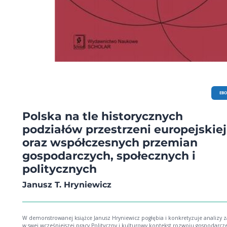
EB
Polska na tle historycznych
podziałów przestrzeni europejskiej
oraz współczesnych przemian
gospodarczych, społecznych i
politycznych
Janusz T. Hryniewicz
W demonstrowanej książce Janusz Hryniewicz pogłębia i konkretyzuje analizy zawarte
w swej wcześniejszej pracy Polityczny i kulturowy kontekst rozwoju gospodarcz