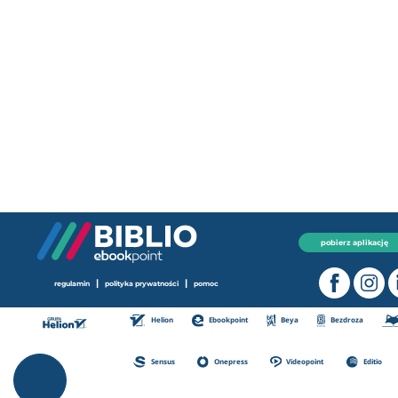
pobierz aplikację
|
|
regulamin
polityka prywatności
pomoc
Helion
Ebookpoint
Beya
Bezdroza
Sensus
Onepress
Videopoint
Editio