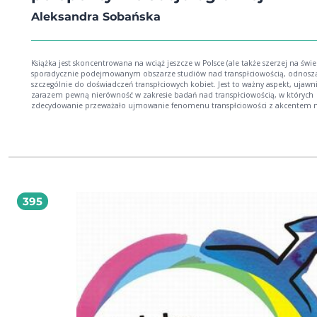
Aleksandra Sobańska
Książka jest skoncentrowana na wciąż jeszcze w Polsce (ale także szerzej na świe
sporadycznie podejmowanym obszarze studiów nad transpłciowością, odnoszą
szczególnie do doświadczeń transpłciowych kobiet. Jest to ważny aspekt, ujawn
zarazem pewną nierówność w zakresie badań nad transpłciowością, w których
zdecydowanie przeważało ujmowanie fenomenu transpłciowości z akcentem 
męskie doświadczenia. Publikacja jest wyjątkowa, unikalna pod względem
tematycznym i niewątpliwie potrzebna na polskim rynku wydawniczym. Tym
bardziej, że mamy tu do czynienia z dobrze przygotowaną książką naukową m
solidne podstawy empiryczne. Z recenzji dr hab. Małgorzaty Bieńkowskiej, prof. UwB
Książka Aleksandry Sobańskiej wpisuje się w nurt badań nad różnorodnością pł
w którym - pomimo bardzo dynamicznego rozwoju w ostatniej dekadzie - liter
zakresu badań społecznych na gruncie polskim nadal pozostawia obszary wym
głębszej eksploracji. Publikacja ta z powodzeniem powiększa stan wiedzy na t
395
podjętego zakresu zainteresowań badawczych i stanowi wartościowy wkład do
socjologii płci. Bardzo trafnie zostały określone teoretyczne ramy interpretacyjne
(koncepcja światów społecznych oraz koncepcja struktur możliwości), dobrze
dobrano metody i techniki badawcze, a dane uzyskane w wyniku badań własn
poddano wnikliwej analizie. Monografia uzupełnia stan wiedzy dotyczący sytuac
społecznej osób transpłciowych w Polsce, aktualizuje nie tylko informacje poz
w dotychczasowych badaniach, lecz także terminologię stosowaną we wcześnie
publikacjach. Z recenzji dr hab. Anny Kłonkowskiej, prof. UG