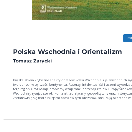
EB
Polska Wschodnia i Orientalizm
Tomasz Zarycki
Książka zbiera krytyczne analizy obrazów Polski Wschodniej i jej wschodnich są
tworzonych w tej części kontynentu. Autorzy, intelektualiści i uczeni wywodzący
tego regionu, rozważają problemy wzajemnej percepcji krajów Europy Środkow
Wschodniej, rysując szeroki kontekst teoretyczny, geopolityczny oraz historyczn
Zastanawiają się nad funkcjami obrazów tych obszarów, analizują tworzone w 
ramach własne tożsamości i wizerunki. Badają przemiany znaczeń takich
fundamentalnych pojęć jak Kresy, orient czy peryferie. Wśród kluczowych zagadnień
podjętych w pracy wymienić można pytania o to, dlaczego i w jakich okoliczno
powstają negatywne stereotypy Wschodu, jak zmieniają się ich formy na przest
dziejów oraz jak odnosić do nich narzędzia krytycznej teorii społecznej na czel
tytułowym pojęciem orientalizmu Edwarda Saida.