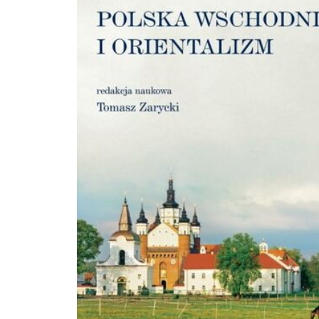
przykład wyzwań, jakim musimy stawić czoła. Mimo imponującego rozwoju rol
nadal konfrontuje się z licznymi niespełnionymi oczekiwaniami i konieczności
zmian. Raporty o stanie wsi, wydawane dzięki wsparciu FDPA przez Wydawnictwo
Naukowe Scholar, to wyjątkowe publikacje naukowe. Pisane są w sposób przyst
zrozumiały przez grono bardzo kompetentnych badaczy. Spełniają ważną fun
edukacyjną, upowszechniając osiągnięcia nauki, które mogą znaleźć praktyczn
zastosowanie. Autorzy: Agnieszka Baer-Nawrocka, Jerzy Bartkowski, Barbara
Chmielewska, Mirosław Drygas, Barbara Fedyszak-Radziejowska, Andrzej Hałasie
Sławomir Kalinowski, Łukasz Komorowski, Jerzy Kozyra, Mariusz Matyka, Iwona
Nurzyńska, Karolina Pawlak, Jerzy Plewa, Walenty Poczta, Grzegorz Siebielec, M
Stanny, Józef Stanisław Zegar