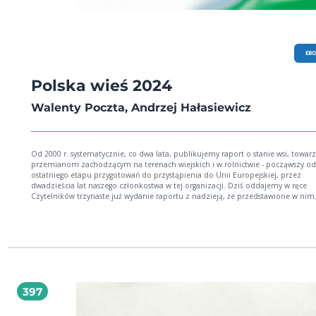
EB
Polska wieś 2024
Walenty Poczta, Andrzej Hałasiewicz
Od 2000 r. systematycznie, co dwa lata, publikujemy raport o stanie wsi, towar
przemianom zachodzącym na terenach wiejskich i w rolnictwie - począwszy od
ostatniego etapu przygotowań do przystąpienia do Unii Europejskiej, przez
dwadzieścia lat naszego członkostwa w tej organizacji. Dziś oddajemy w ręce
Czytelników trzynaste już wydanie raportu z nadzieją, że przedstawione w nim
analizy ułatwią pełniejsze zrozumienie dynamicznych procesów zachodzących 
i w rolnictwie. Autorzy opierają się zarówno na własnych, jak i innych dostępny
badaniach, korzystają z licznych źródeł i baz danych, a także ze swojej wiedzy
eksperckiej. W tej edycji stan wsi i rolnictwa prezentowany jest na tle zmian
wynikających z naszego członkostwa w UE. Raport poszerzony został w związk
o nowe rozdziały i podrozdziały. Przez ostatnie dwadzieścia lat wieś bardzo się
zmieniła, wypiękniała, jest zamożniejsza, mniej rolnicza i bardziej wielozawo
Patrząc z perspektywy subregionów czy gmin, możemy też dostrzec problemo
397
procesy i zjawiska, wśród nich wyludnianie się niektórych obszarów wiejskich,
najczęściej tych oddalonych od lokalnych centrów. Starzenie się mieszkańców 
cały kraj, ale w miejscach wysokiej depopulacji jest ono najbardziej widoczne. T