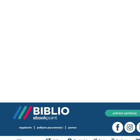
pobierz aplikację
|
|
regulamin
polityka prywatności
pomoc