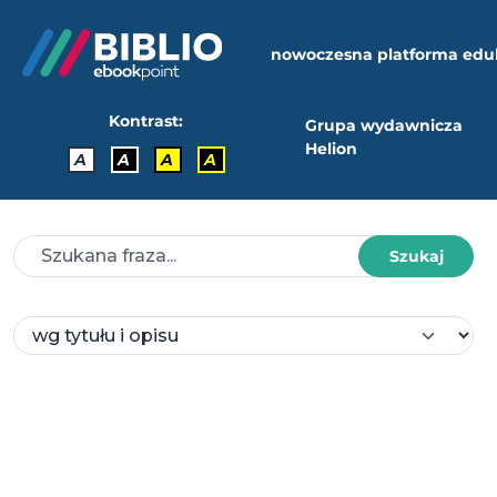
nowoczesna platforma edu
Kontrast:
Grupa wydawnicza
Helion
A
A
A
A
Szukaj