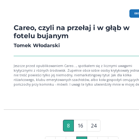
EB
Careo, czyli na przełaj i w głąb w
fotelu bujanym
Tomek Włodarski
Jeszcze przed opublikowaniem Careo..., spotkałem się z licznymi uwagami
krytycznymi z różnych środowisk. Zupełnie obce sobie osoby krytykowały jedn
nie treść powieści tylko jej niemodny, niemarketingowy tytuł. Jak dla kółka
różańcowego, klubu emerytowanych szachistów, albo koła gospodyń cerujących
pończochy przy kominku - mówili. I uwagi te tylko utwierdziły mnie w mojej de
nie zmienianiu go na żaden inny, bardziej chwytliwy. Dlaczego? Celowo, trochę
przekory też, oczywiście, gdyż, jak symbolicznie sugeruje tutył, treść tej powieśc
odnosi się do równie niechwytliwej, coraz rzadszej i, nie wiedzieć czemu wstydl
ale bardzo ważnej czynności jaką jest autorefleksja nad naszym rozwojem
osobowym. Tomek Włodarski (1976), pochodzący z Susza (warm.-mazur.). Deb
książką Ludzkie Serwetki (Norbi, Warszawa 2004). W latach '90 członek lokalnyc
teatralnych Scena 2 oraz Szatnia. Założyciel amatorskiego zinu Careo - antologi
artystycznych lokalnych twórców (ktorego zrąb idei jest też obecny w niniejszej
8
16
24
powieści). Autor opowiadań, tekstów lirycznych, tłumacz i felietonista (głównie 
prasie polonijnej). Zawodowo zajmuje się tematyką szeroko rozumianego
zrównoważonego rozwoju.