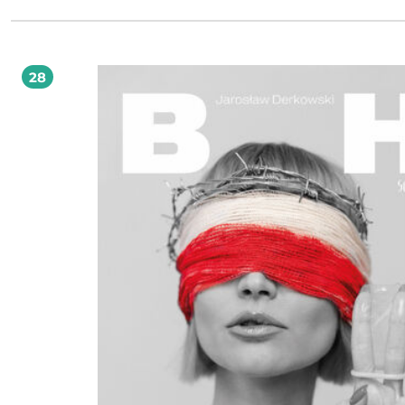
siedemnastowiecznych krwawych procesów o czary przez drugą wojnę światową
czasy surowego komunizmu aż do końca lat dziewięćdziesiątych. Podczas fascy
i niepokojąco mrocznej podróży śladami swoich bliskich Dora zaczyna rozumie
nie zawsze możemy odciąć się od przeszłości... Boginie z Žítkovej – zgrabne
połączenie powieści historycznej z fikcją spotkały się w Czechach z entuzjasty
28
przyjęciem czytelników. Powieść młodej autorki, Kateřiny Tučkovej, została ob
nagrodami (m.in. Nagroda Josefa Škvoreckiego, Nagroda Czytelników – Magnesi
Litera, Nagroda Czytelników – Česká Kniha) oraz otrzymała tytuł Czeski Bestselle
najlepiej sprzedająca się książka w 2012 roku.