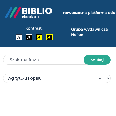
nowoczesna platforma edu
Kontrast:
Grupa wydawnicza
Helion
A
A
A
A
Szukaj