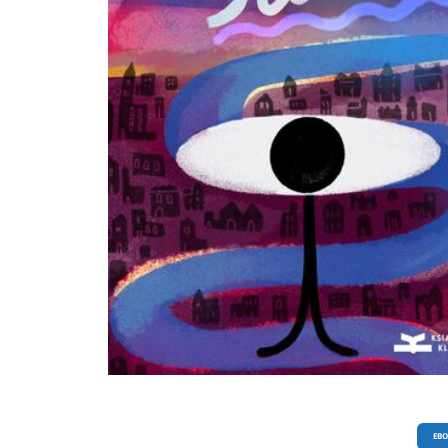
nas w podróż do nieodległej przeszłości, do czasów PRL-u, przeklinanego i
uwielbianego jednocześnie, obwinianego za wszelkie możliwe zło i gloryfikow
jako epoka, w której życie było prostsze i ciekawsze. Za sprawą Sebastiana
Markiewicza przenosimy się do krainy dzieciństwa, w którym dzieci – mimo tros
opieki rodziców – musiały radzić sobie same: w szkole, w domu, na podwórku,
telefonów komórkowych, internetu i telewizji. Są tu wspomnienia zimowych 
na szkolnym lodowisku oraz wspomnienia słynnych Wyścigów Pokoju, kiedy ch
grając w kapsle w piaskownicach, rywalizowali o miano lidera peletonu. Pierwsz
wypalone papierosy, wypite piwa, przyjaźnie do grobowej deski, pierwsze miłośc
Wszystko w tej książce jest wyraziste, naturalne, szczere, napisane ze smakiem.
Opowiadania Markiewicza zawsze kończą się we właściwym momencie, pozost
w czytelniku niedosyt, potrzebę dalszego czytania i… wspominania. Bo książka 
adresowana jest do czytelników pamiętających PRL. To oni odnajdą w niej swój 
swoje dzieciństwo, życiowe doświadczenia i inicjacje w dorosłe życie. Oto praw
literatura: literatura zatrzymująca czas, przywracająca smaki, dźwięki, zapachy i
obrazy, których już nie ma, które odeszły w przeszłość, a które za sprawą słów
są z nami. I pozwalają nam raz jeszcze przeżyć to, co było najpiękniejsze – nas
dzieciństwo. SYLWIA GIL (ypsilon.org.pl): Czytając tę książkę wzruszamy się i parskamy
śmiechem na przemian. Historie wzruszające przeplatają się z tymi, które po
nie tylko uśmiech, ale i szczery, głośny śmiech – przy czym jest to spowodowan
tylko opisywanymi sytuacjami, lecz także celnymi sformułowaniami, używanym
autora. Jest to proza, którą odczuwać można kilkoma zmysłami – przywołuje
zapomniane już dźwięki, zapachy i smaki. W zamiłowaniu do szczegółu i real
widać fascynacje autora twórczością Marka Nowakowskiego. Mówi się, że dobre 
literackie poznać można po pierwszym zdaniu. Otwierający tomik tekst „Dzieci
Szkic” urzekł mnie pierwszym zdaniem, a nawet całym pierwszym akapitem.
Autorowi udało się połączyć w nim kilka dobrych wartości – czyta się wartko, c
tekst to refleksyjny i w istocie smutny, czyta się go na wesoło. Wprowadza nas w
klimat, w którym dziać się będą następne opowiadania. Przytoczone powyżej opinie
EB
są cytowane we fragmentach i zostały poddane redakcji. NOTA O AUTORZE: Sebastian