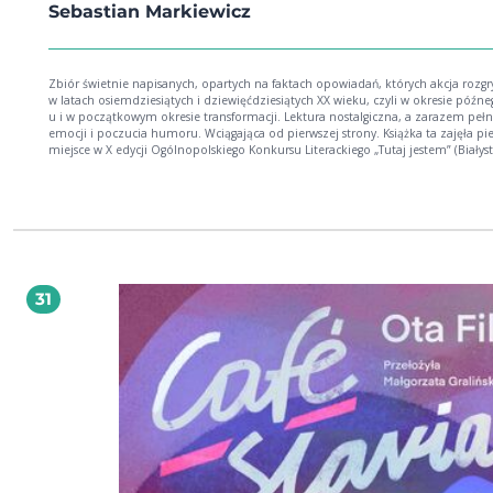
Sebastian Markiewicz
Zbiór świetnie napisanych, opartych na faktach opowiadań, których akcja rozgr
w latach osiemdziesiątych i dziewięćdziesiątych XX wieku, czyli w okresie późne
u i w początkowym okresie transformacji. Lektura nostalgiczna, a zarazem peł
emocji i poczucia humoru. Wciągająca od pierwszej strony. Książka ta zajęła pierwsze
miejsce w X edycji Ogólnopolskiego Konkursu Literackiego „Tutaj jestem” (Białys
2020). Jej pierwsze wydanie miało tytuł „Było. Dwanaście miniatur nostalgicznyc
Niniejsze, drugie, elektroniczne wydanie tym różni się od pierwszego, że zawie
niepublikowane wcześniej opowiadania „Kanikuła” i „Bracia mniejsi”. KATARZYNA
KOŚCIEWICZ [jurorka Ogólnopolskiego Konkursu Literackiego „Tutaj jestem”]: K
kto sięga pamięcią do czasów PRL-u, wie, że były one wyjątkowe, zanurzone w
alkoholu i oparach tytoniowego dymu, przepełnione absurdami życia codzien
ale w wymiarze międzyludzkim dalekie od powierzchowności i sztuczności, by
może dlatego, że w ogromnej większości pozbawione telefonów i nieznające j
31
internetu. „Mieliśmy mniej, ale byliśmy bardziej” – pisze autor. Markiewicz opis
warszawskie blokowisko w sposób mistrzowski. Nie ma w nich fałszu, niepotrz
naddatku, egzaltacji czy łatwego sentymentalizmu. Uczuciowość tych opowiada
świetnie wyważona pomiędzy wzruszeniem i śmiechem. Książka pełna jest post
zdarzeń, emocji. Gęstość tej prozy, jej sensualność powoduje, że świat przywoł
przez autora staje się wręcz namacalny, z łatwością go sobie wyobrażamy i staj
jego częścią. Z pewnością pomaga w tym także doskonały słuch językowy autor
Proza Markiewicza to nie tylko forma, sięgająca po najlepsze realistyczne wzorc
Opowiedziane historie są także bardzo emocjonalne, a więc mają tę cechę, któr
niezbędna, by mówić o dobrej literaturze: nie pozostawiają czytelnika obojęt
Zostają z nim także na dłużej, wywołując lawinę własnych wspomnień. DOMINIK
SOŁOWIEJ [juror Ogólnopolskiego Konkursu Literackiego „Tutaj jestem”]: Autor 