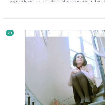
przyjrzy się tej książce, bardzo możliwe, że odnajdzie w niej siebie. A tak widzi to
Robert Talarczyk, dyrektor Teatru Śląskiego: Śląsk się zmienia. Zmienia się śląska
literatura, a może dopiero się wykuwa w ogniu walki o śląską tożsamość i wybij
samodzielność. Nie musi już opowiadać o tym, co jeszcze do niedawna było 
firmowym twórczości Szczepana Twardocha czy Zbigniewa Rokity. Idzie nowe.
Niegrzeczne, niepokorne, absurdalne i groteskowe. Punkowy skowyt ze Śląskiem
Jarosław Derkowski i jego muzyczna fraza. Dajcie się jej uwieść... AUDIOBOOK Czyta:
Janusz Kruciński, Agnieszka Bałaga-Okońska Czas: 17h 2min 36s Agnieszka Bałaga-
Okońska - Lektorka Jestem aktorką wszechstronną i pedagożką. Najbardziej lubię te
29
role i te spotkania zawodowe, które jeszcze przede mną. Odkąd pamiętam
uwielbiam czytać - zawsze, wszędzie, po cichu i na głos, dla siebie i innych. Do
mikrofonu szczególnie. Janusz Kruciński - Lektor Aktor dramatu, od lat pracujący... w
musicalu. Ma na swoim koncie liczne główne role ze światowego kanonu tego
gatunku, jak również w rodzimych produkcjach. Wokalista, aktor dubbingowy, 
tekstów piosenek i tłumaczeń. Współautor albumu poświęconego warszawskiej
inscenizacji "Les Miserables" i autor książki ukazującej arkana pracy aktora
musicalowego.