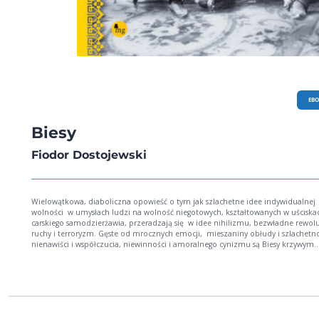
EB
Biesy
Fiodor Dostojewski
Wielowątkowa, diaboliczna opowieść o tym jak szlachetne idee indywidualnej
wolności w umysłach ludzi na wolność niegotowych, kształtowanych w uściska
carskiego samodzierżawia, przeradzają się w idee nihilizmu, bezwładne rewol
ruchy i terroryzm. Gęste od mrocznych emocji, mieszaniny obłudy i szlachetności,
nienawiści i współczucia, niewinności i amoralnego cynizmu są Biesy krzywym
zwierciadłem ówczesnych – jakże czasami aktualnych w opisanych postawach –
inteligenckich marzeń o ludzkiej utopii i proroczą zapowiedzią powstania
stalinowskiej wersji totalitaryzmu.