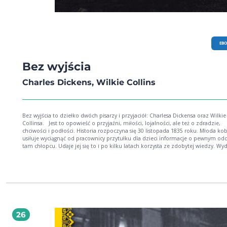
EB
Bez wyjścia
Charles Dickens, Wilkie Collins
Bez wyjścia to dziełko dwóch pisarzy i przyjaciół: Charlesa Dickensa oraz Wilkie
Collinsa. Jest to opowieść o przyjaźni, miłości, lojalności, ale też o zdradzie,
chciwości i podłości. Historia rozpoczyna się 30 listopada 1835 roku. Młoda kobieta
usiłuje wyciągnąć od pracownicy przytułku dla dzieci informacje o pewnym o
tam chłopcu. Udaje jej się to i po kilku latach korzysta ze zdobytej wiedzy. Wyd
że nic nie zakłóci już szczęścia połączonych na nowo matki i syna. Los jednak je
przewrotny… Pomóc może tylko oddany przyjaciel i ukochana kobieta.
26