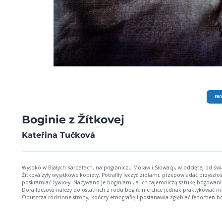
EB
Boginie z Žítkovej
Kateřina Tučková
Wysoko w Białych Karpatach, na pograniczu Moraw i Słowacji, w odciętej od świ
Žítková żyły wyjątkowe kobiety. Potrafiły leczyć ziołami, przepowiadać przyszłoś
poskramiać żywioły. Nazywano je boginiami, a ich tajemniczą sztukę bogowan
Dora Idesová należy do ostatnich z rodu bogiń, nie chce jednak praktykować ma
Opuszcza rodzinne strony, kończy etnografię i postanawia zgłębiać fenomen b
strony naukowej. Pewnego dnia odkrywa, że wśród materiałów tajnych służb St
znajduje się teczka jej ciotki, bogini Surmeny. Dora krok po kroku poznaje
zdumiewającą historię kilku rodów bogiń z Žítkovej, historię, która prowadzi o