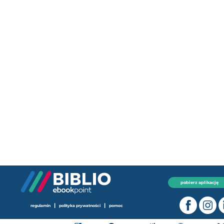
pobierz aplikację
|
|
regulamin
polityka prywatności
pomoc