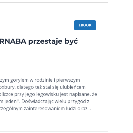
EBOOK
NABA przestaje być
zym gorylem w rodzinie i pierwszym
bury, dlatego też stał się ulubieńcem
iczce przy jego legowisku jest napisane, że ​​
 jeden!". Doświadczając wielu przygód z
szczególnym zainteresowaniem ludzi oraz
 uważa, że ​​życie jest idealne. Ale kiedy
rylątko, wygląda na to, że skrada całą uwagę
najdzie poczucie