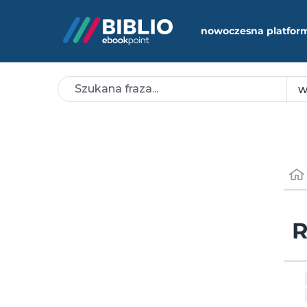
nowoczesna platfor
R