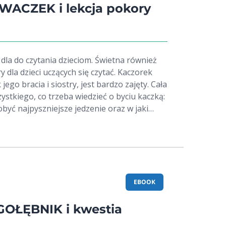
ACZEK i lekcja pokory
dla do czytania dzieciom. Świetna również
a dzieci uczących się czytać. Kaczorek
ego bracia i siostry, jest bardzo zajęty. Cała
stkiego, co trzeba wiedzieć o byciu kaczką:
dobyć najpyszniejsze jedzenie oraz w jaki
zed czyhającymi niebezpieczeństwami. Każde
at Kwaczka, Zaczek, bardzo by już chciał
się wszystkiego, co wiedzieć należy.
razem ze swoim kolegą decydują się
iców. Gdy wyruszają w miejsce, w którym
o, Kwaczek nie wie, co robić. Czy będzie
EBOOK
ędzy tym, co słuszne a przyjaźnią? Ten
odatek - pytania dla rodziców, które mogą
ŁĘBNIK i kwestia
owadzenia rozmowy z dziećmi czy nawet