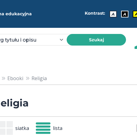
Kontrast:
ma edukacyjna
A
A
Szukaj
Ebooki
Religia
eligia
siatka
lista