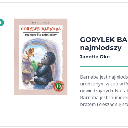
9
GORYLEK BAR
najmłodszy
Janette Oke
Barnaba jest najmłods
urodzonym w zoo w Rox
odwiedzających. Na tabl
Barnaba jest "numerem
bratem i ciesząc się 
zwierząt w zoo, Barnaba
pojawia się kolejne go
oraz serca wszystkich dokoła. W czym Barnaba od