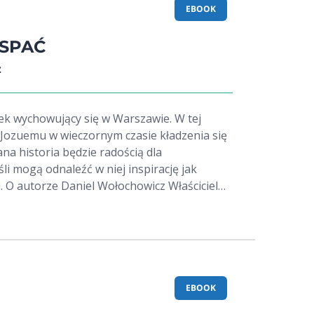
u, a bohaterami książek są fascynujące dla
EBOOK
tanie tych książeczek nie tylko sprawi radość
le też będzie wpajało właściwe wartości
 SPAĆ
z
jaźni 5. Żółwik i szkoła
k wychowujący się w Warszawie. W tej
krycia 9.
Jozuemu w wieczornym czasie kładzenia się
estaje być
na historia będzie radością dla
śli mogą odnaleźć w niej inspirację jak
iel
l, szczęśliwy mąż Gosi, tata Jozuego,
łośnik wycieczek rowerowych oraz
 rodzinnych w cieplejsze kraje, co pokazuje
om/@KierunekSlonce
EBOOK