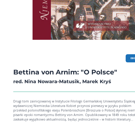
EB
Bettina von Arnim: "O Polsce"
red. Nina Nowara-Matusik, Marek Kryś
Drugi tom zainicjowanej w Instytucie Filologii Germańskiej Uniwersytetu Śląskieg
wydawniczej Niemiecka Literatura Kobiet przynosi pierwszy w języku polskim
przekład polonofilskiego eseju Polenbroschüre [Broszura o Polsce] słynnej niem
pisarki epoki romantyzmu Bettiny von Arnim. Opublikowany w 1849 roku tekst
zaskakuje wyjątkowo aktualnością, będąc jednocześnie – w historii literatury
niemieckiej stosunkowo rzadko spotykanym – przykładem niemieckiego (i kob
głosu, upominającego się tak żywiołowo, tak bezpardonowo i z tak wielkim
zaangażowaniem o wolność i prawa Polaków. Ponadto publikacja zawiera szkice