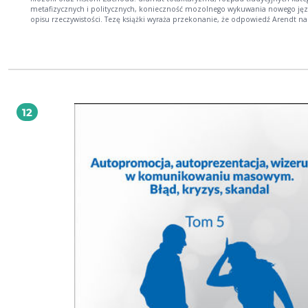
metafizycznych i politycznych, konieczność mozolnego wykuwania nowego ję
opisu rzeczywistości. Tezę książki wyraża przekonanie, że odpowiedź Arendt na
filozofię Heideggera, udzielona w szerokim kontekście zmagań obojga myśliciel
filozoficzną tradycją Zachodu, otwiera także nowy horyzont do przemyślenia re
między pedagogiką a filozofią. Praca ta rozpoczyna się od krytycznej rekonstruk
pojęć, tradycyjnie spajających pedagogikę z filozofią. Następnie, stanowi rozwin
tezy Arendt o zerwaniu nici tradycji, umiejscowionej w kontekście filozofii Hei
oraz jego uwikłania w nazizm, a także, w konsekwencji, stawia pod znakiem
zapytania tradycyjną relację między filozofią a pedagogiką. W końcowych parti
książki powraca problem dialogu między filozofią, myśleniem, pedagogiką i ed
12
uniwersytecką w czasie, którego ramy polityczne i etyczne wyznacza już nie ciąg
tradycji, lecz cezura XX-wiecznych totalitaryzmów. Paulina Sosnowska – adiunkt,
kierownik Zakładu Filozoficznych Podstaw Pedagogiki Wydziału Pedagogiczneg
Uniwersytetu Warszawskiego, zajmuje się filozofią wychowania oraz filozofią
kontynentalną, w szczególności niemiecką. Tłumaczka literatury filozoficznej z
niemieckiego i angielskiego.