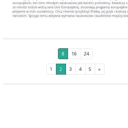
europejskich, ten tom młodych naukowców jest bardzo potrzebny. Świadczy o
że młodzi ludzie widzą sens Unii Europejskiej, doceniają programy europejskie 
aktywnie w nich uczestniczą. Chcą również przybliżyć Polskę, jej język i kulturę
narodom. Sprzyja temu aktywna wymiana naukowców i studentów między kra
Unii. W tym aspekcie podejmowane badania są jak najbardziej uzasadnione. Jes
co trzeba podkreślić, już czwarty tom z cyklu Bogactwo językowe i kulturowe 
w oczach Polaków i cudzoziemców. Są w nim przedstawione dwa ujęcia: spojr
Polaków na cudzoziemców i cudzoziemców na nas. Znaczna część artykułów
poświęcona jest też glottodydaktyce języków obcych, a przede wszystkim nauc
języka polskiego jako obcego. Nie znam drugiej takiej publikacji, w której na te
temat wypowiadaliby się tylko młodzi naukowcy. Z recenzji prof.zw. dr hab. Bożeny
Ostromęckiej-Frączak
8
16
24
1
2
3
4
5
»