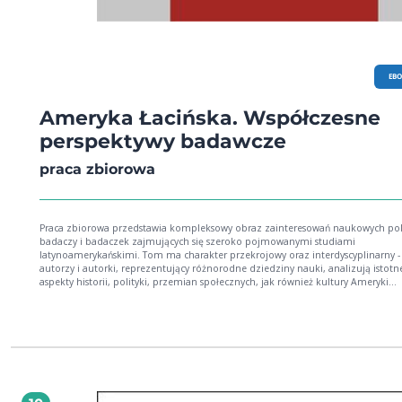
EB
Ameryka Łacińska. Współczesne
perspektywy badawcze
praca zbiorowa
Praca zbiorowa przedstawia kompleksowy obraz zainteresowań naukowych pol
badaczy i badaczek zajmujących się szeroko pojmowanymi studiami
latynoamerykańskimi. Tom ma charakter przekrojowy oraz interdyscyplinarny -
autorzy i autorki, reprezentujący różnorodne dziedziny nauki, analizują istotn
aspekty historii, polityki, przemian społecznych, jak również kultury Ameryki
Łacińskiej. Poruszane są zagadnienia dotyczące latynoamerykańskiej myśli polit
i dysfunkcyjności państwa, relacji Stanów Zjednoczonych Ameryki z krajami reg
aktualnej sytuacji politycznej na Kubie, w Meksyku, Wenezueli i Argentynie. P
uzupełniają teksty, w których omawiana jest kondycja społeczeństw w wybrany
państwach regionu - przekształcenia zachodzące w obszarach miejskich i wiejsk
Peru, Wenezueli oraz Chile, a także zmiany mające na celu ochronę życia i zdr
kobiet w Brazylii. Książka zawiera również refleksje nad zjawiskami kulturowymi
tym literaturą latynoamerykańską. Niniejszy tom dedykowany jest pamięci dr h