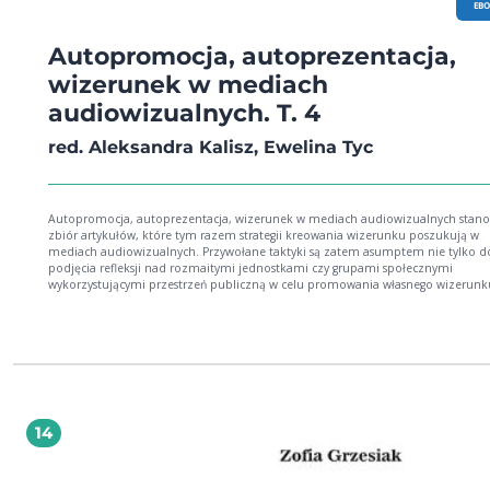
EB
Autopromocja, autoprezentacja,
wizerunek w mediach
audiowizualnych. T. 4
red. Aleksandra Kalisz, Ewelina Tyc
Autopromocja, autoprezentacja, wizerunek w mediach audiowizualnych stano
zbiór artykułów, które tym razem strategii kreowania wizerunku poszukują w
mediach audiowizualnych. Przywołane taktyki są zatem asumptem nie tylko d
podjęcia refleksji nad rozmaitymi jednostkami czy grupami społecznymi
wykorzystującymi przestrzeń publiczną w celu promowania własnego wizerunku
również doskonałym punktem wyjścia do analizy wybranej przestrzeni medialn
której za sprawą słowa i obrazu dokonuje się prezentacja określonych postaw.
(fragment wstępu)
14