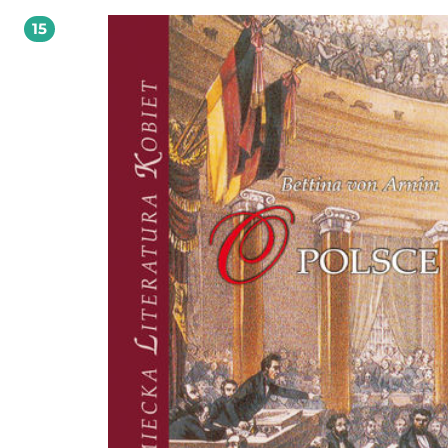
pytań. Książka Zofii Grzesiak jest spójną, wszechstronną i pełną inwencji pracą o
15
charakterze niekiedy wręcz encyklopedycznym - studium [...] kategoryzującym 
katalogującym zjawiska powiązane z lekturą i narracją w twórczości Roberta B
To książka tyleż bardzo pomysłowa, co dogłębnie przemyślana, świadcząca o
doskonałej znajomości przedmiotu - zarówno pisarstwa omawianego autora, ja
obszernego kontekstu teoretycznoliterackiego - oraz zgoła ponadprzeciętnych
zdolnościach analitycznych. Z recenzji profesora Arkadiusza Żychlińskiego,
Uniwersytet im. Adama Mickiewicza w Poznaniu Zofia Grzesiak - iberystka
specjalizująca się w literaturze latynoamerykańskiej, porównawczej i teorii litera
adiunkt w Instytucie Studiów Iberyjskich i Iberoamerykańskich Uniwersytetu
Warszawskiego. Bada związki między nauką, literaturą i filozofią. Opublikowała
tekstów w renomowanych wydawnictwach i czasopismach naukowych, ostatnio
Reading as Conversation with the Overarching Blended Author (or Roberto Bol
Joint Attention, Immersion, and Interaction ("LIT: Literature Interpretation Theo
Ciencia, literatura, tecnologia de Borges: una patafisica para los tiempos posno
("Castilla"), La patafisica en Roque Larraquy: Hacia un desprendimiento
epistemológico? ("Pasavento"), Towards Pataphysical Surrationalism: Jorge Luis 
and the Crevices of Unreason ("Partial Answers"). Sprawuje opiekę nad Kołem
Literatury Latynoamerykańskiej Uniwersytetu Warszawskiego.