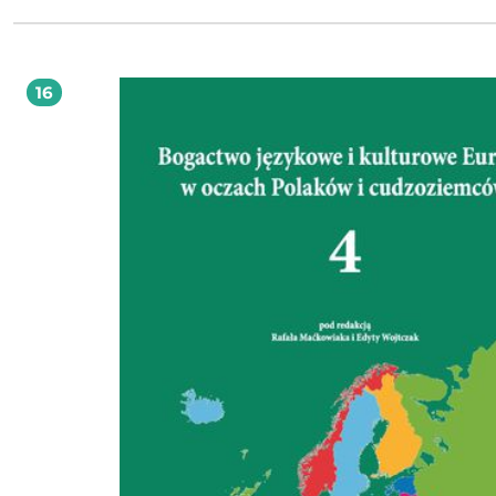
poświęcone życiu i twórczości Bettiny von Arnim, zagadnieniom politycznym
poruszanym w Broszurze o Polsce, wybranym problemom translacji oraz obsz
bibliografię. Książka O Polsce jest przeznaczona dla wszystkich osób zainteresowanych
historią literatury niemieckiej, w szczególności tej autorstwa kobiet, historią
stosunków polsko-niemieckich oraz problematyką przekładu literackiego.
16