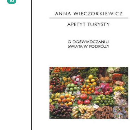
10
Karola Derwicha, prof. UJ - krakowskiego latynoamerykanisty, którego praca i dz
nierzadko inspirowały autorów i autorki do podjęcia własnych badań nad Ame
Łacińską.