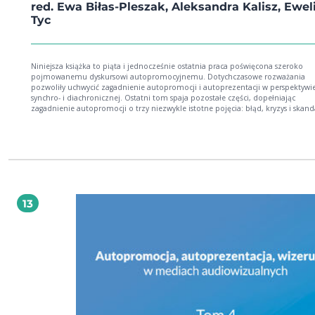
red. Ewa Biłas-Pleszak, Aleksandra Kalisz, Ewel
Tyc
Niniejsza książka to piąta i jednocześnie ostatnia praca poświęcona szeroko
pojmowanemu dyskursowi autopromocyjnemu. Dotychczasowe rozważania
pozwoliły uchwycić zagadnienie autopromocji i autoprezentacji w perspektywi
synchro- i diachronicznej. Ostatni tom spaja pozostałe części, dopełniając
zagadnienie autopromocji o trzy niezwykle istotne pojęcia: błąd, kryzys i skand
świetle tak wielu wyraźnych przemian w zakresie komunikowania masowego is
było przyjrzenie się trzem kolejno przywołanym zjawiskom, dopełniającym sz
omawiane zagadnienie dyskursu autopromocyjnego. Autopromocja,
autoprezentacja, wizerunek w komunikowaniu masowym. Błąd, kryzys, skanda
uzupełniła dotychczasowe spostrzeżenia na temat sposobów komunikowania,
samym wytyczając nową ścieżkę promowania wizerunku. Zebrane w tomie arty
pozwoliły zatem stworzyć kompleksowy przegląd sposobów radzenia sobie z
obecnością w sferze publicznej poszczególnych jednostek, zbiorowości, instytuc
13
dobie, gdzie za sukces dotarcia określonego komunikatu do potencjalnego od
odpowiada dosadny, coraz częściej szokujący przekaz.