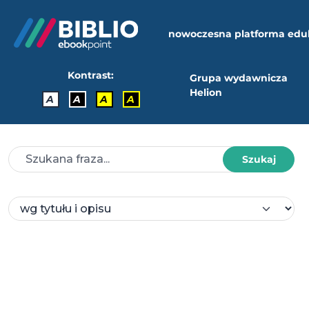
nowoczesna platforma edu
Kontrast:
Grupa wydawnicza
Helion
A
A
A
A
Szukaj