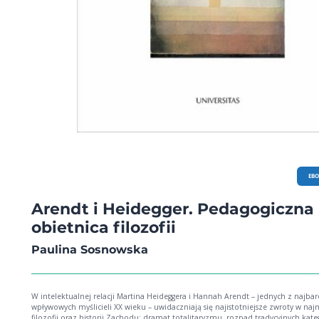
EB
Arendt i Heidegger. Pedagogiczna
obietnica filozofii
Paulina Sosnowska
W intelektualnej relacji Martina Heideggera i Hannah Arendt – jednych z najbar
wpływowych myślicieli XX wieku – uwidaczniają się najistotniejsze zwroty w naj
filozofii oraz historii Zachodu: dramat totalitaryzmu, rozpad tradycyjnych kateg