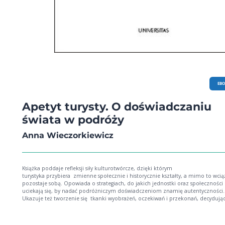
EB
Apetyt turysty. O doświadczaniu
świata w podróży
Anna Wieczorkiewicz
Książka poddaje refleksji siły kulturotwórcze, dzięki którym
turystyka przybiera zmienne społecznie i historycznie kształty, a mimo to wcią
pozostaje sobą. Opowiada o strategiach, do jakich jednostki oraz społeczności
uciekają się, by nadać podróżniczym doświadczeniom znamię autentyczności.
Ukazuje też tworzenie się tkanki wyobrażeń, oczekiwań i przekonań, decydują
zarówno o tym, w jaki sposób podróżujemy, jak i o sensach nadawanych temu
przedsięwzięciu. Zmierza do odpowiedzi na pytanie: na czym polega powiąza
zjawisk określanych mianem turystycznych z życiem społeczno-kulturowym.