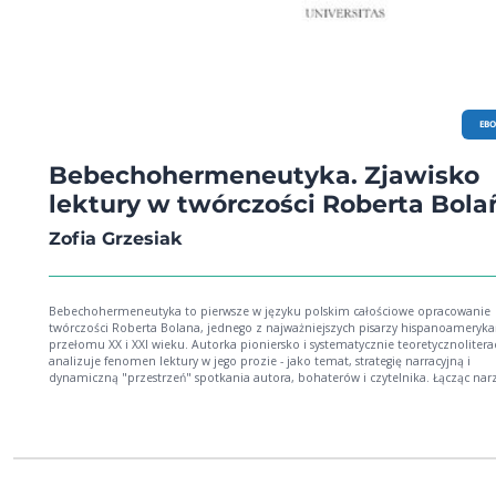
EB
Bebechohermeneutyka. Zjawisko
lektury w twórczości Roberta Bola
Zofia Grzesiak
Bebechohermeneutyka to pierwsze w języku polskim całościowe opracowanie
twórczości Roberta Bolana, jednego z najważniejszych pisarzy hispanoameryka
przełomu XX i XXI wieku. Autorka pioniersko i systematycznie teoretycznoliter
analizuje fenomen lektury w jego prozie - jako temat, strategię narracyjną i
dynamiczną "przestrzeń" spotkania autora, bohaterów i czytelnika. Łącząc nar
hermeneutyki, narratologii i kognitywistyki z dekonstrukcjonistycznie wnikliwą
analizą, tworzy oryginalną koncepcję "bebechohermeneutyki" - lektury angażuj
intelekt, emocje i intuicję, otwartej na kreatywność czytelnika, dialog i reinterpr
Książka imponuje erudycją i świeżością ujęcia, odsłaniając nowe możliwości
interpretacyjne i redefiniując role autora i odbiorcy w procesie literackiej komun
Jednocześnie zachęca do aktywnego czytania prozy Roberta Bolana - do przyłą
się do śledztwa, w którym tropy bywają mylące, a odpowiedzi prowadzą do ko