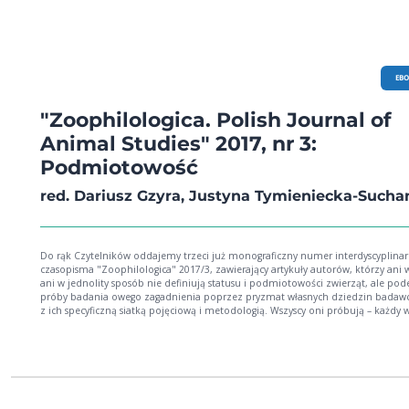
EB
"Zoophilologica. Polish Journal of
Animal Studies" 2017, nr 3:
Podmiotowość
red. Dariusz Gzyra, Justyna Tymieniecka-Such
Do rąk Czytelników oddajemy trzeci już monograficzny numer interdyscyplina
czasopisma "Zoophilologica" 2017/3, zawierający artykuły autorów, którzy ani 
ani w jednolity sposób nie definiują statusu i podmiotowości zwierząt, ale po
próby badania owego zagadnienia poprzez pryzmat własnych dziedzin badawc
z ich specyficzną siatką pojęciową i metodologią. Wszyscy oni próbują – każdy 
sposób rozkładając akcenty – penetrować, analizować i rozważać warunki, w ja
dochodzi do tworzenia i rozpoznania pozaludzkiego podmiotu. Ich praca sta
skromny wkład dla określenia wieloaspektowej istoty podmiotowości zwierząt,
bez wątpienia stanie się cenna w kontekście pytania o to, kim jesteśmy my sam