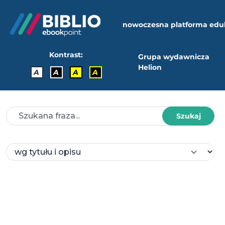
nowoczesna platforma edu
Kontrast:
Grupa wydawnicza
Helion
A
A
A
A
Szukaj