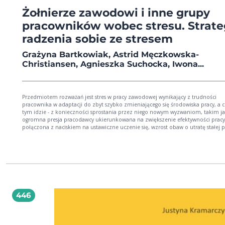
Żołnierze zawodowi i inne grupy
pracowników wobec stresu. Strate
radzenia sobie ze stresem
Grażyna Bartkowiak, Astrid Męczkowska-
Christiansen, Agnieszka Suchocka, Iwona...
Przedmiotem rozważań jest stres w pracy zawodowej wynikający z trudności
pracownika w adaptacji do zbyt szybko zmieniającego się środowiska pracy, a 
tym idzie - z konieczności sprostania przez niego nowym wyzwaniom, takim j
ogromna presja pracodawcy ukierunkowana na zwiększenie efektywności pracy
połączona z naciskiem na ustawiczne uczenie się, wzrost obaw o utratę stałej p
wzrost mobilności zawodowej, konieczność przystosowania się do pracy w oto
wielokulturowym itp. Sytuacjom tym towarzyszą często zachowania, które wra
pogorszeniem się klimatu organizacyjnego w miejscu pracy i wzrostem obciąże
emocjonalnego, na zasadzie łańcucha zdarzeń niekorzystnych dla wszystkich
pracowników prowadzą do zjawisk o charakterze patologiczny
446