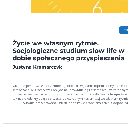
EB
Życie we własnym rytmie.
Socjologiczne studium slow life w
dobie społecznego przyspieszenia
Justyna Kramarczyk
Jaką rolę pełni czas w codzienności jednostki? W jakim stopniu (od)zyskanie po
sprawczości w „grze” o czas wpływa na indywidualną tożsamość? Czy trafne są t
mówiące, że slow life jest prostą odpowiedzią na zintensyfikowane tempo życia
tak naprawdę kryje się pod często powtarzanym hasłem „żyj we własnym rytmie
Autorka prezentowanej książki podejmuje próbę znalezienia odpowied
te i inne pytania, dając pierwszą na polskim rynku wydawniczym propozycję
analitycznego ujęcia zjawiska slow life z perspektywy socjologii czasu. Treść publ
wpisuje się w liczne rozważania nad wartością czasu we współczesnych
społeczeństwach. Stanowi ona nawiązanie do podejmowanych w Polsce – głów
latach 70. i 80. – socjologicznych badań nad temporalnością, a także do studió