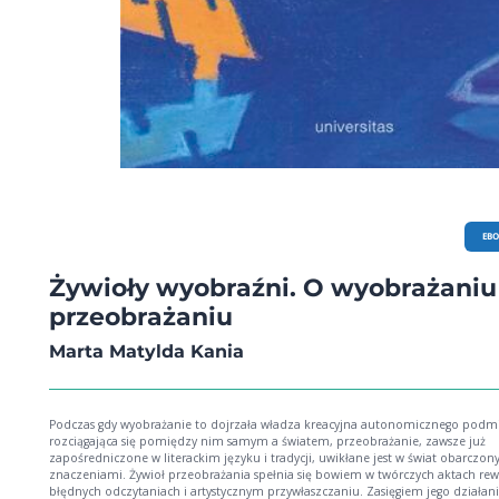
EB
Żywioły wyobraźni. O wyobrażaniu 
przeobrażaniu
Marta Matylda Kania
Podczas gdy wyobrażanie to dojrzała władza kreacyjna autonomicznego podm
rozciągająca się pomiędzy nim samym a światem, przeobrażanie, zawsze już
zapośredniczone w literackim języku i tradycji, uwikłane jest w świat obarczon
znaczeniami. Żywioł przeobrażania spełnia się bowiem w twórczych aktach rewi
błędnych odczytaniach i artystycznym przywłaszczaniu. Zasięgiem jego działan