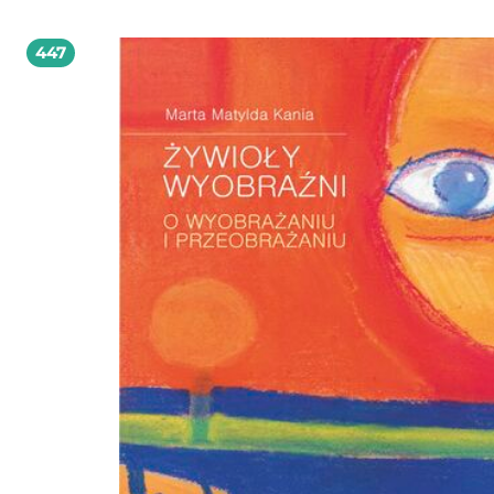
międzynarodowych realizowanych obecnie w ramach nurtu time use studies. D
zastosowaniu zasady kontrastu (przyspieszenie – spowolnienie), przedstawiona
analiza obejmuje też zagadnienia związane z funkcjonowaniem imperatywu
447
akceleracyjnego, który nakazuje jednostce podporządkować się regule „robić wi
tym samym czasie = robić szybciej”. Książka przeznaczona jest dla
przedstawicieli szerokiego nurtu nauk społecznych, badaczy i studentów oraz 
zainteresowanych temporalnymi aspektami życia społecznego, w tym metoda
badania czasu.