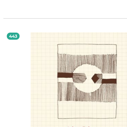
językoznawstwo, filozofię i prawo. Stąd też na polowanie patrzą z własnej
perspektywy badawczej, przyjmując przy tym różne optyki badawcze: dalszą i bl
teoretyczną i praktyczną, dosłowną i metaforyczną. Autorzy poszukują odpowi
m.in. na pytania: czy polowanie w XXI wieku ma jakikolwiek sens? Czy jest z
naukowego / etycznego punktu widzenia uzasadnione? Dlaczego polowanie 
tyle emocji i kontrowersji? Czy udział dzieci i młodzieży w polowaniu jest szkod
Czy jest jakaś etyczna różnica pomiędzy polowaniem a kłusownictwem? Jaką ro
odgrywa(ło) myślistwo w kulturze ludowej? Jakie myślistwu towarzyszą mity, ste
443
i uprzedzenia? Dlaczego polowanie i towarzyszące mu obrzędy można uznać 
rodzaj niezaplanowanego wyrafinowanego performance’u („teatru śmierci”)? Ja
polowania prezentują pisarze / reżyserzy / malarze / autorzy tekstów piosenek?
Zapewne nie udało się w wyczerpujący sposób odpowiedzieć na wszystkie pos
pytania. Warto jednak zwrócić uwagę na wspólny mianownik aksjologiczno-ety
łączący większość zamieszczonych tutaj rozważań, polemik, refleksji, ocen i sta
Jest nim zdecydowany sprzeciw moralny wobec praktykowanego we współczes
świecie łowiectwa dla rozrywki i sportu, czyli przyjemności. Zwłaszcza biolodzy
skutecznie, bo z udziałem wiedzy empirycznej, demaskują hipokryzję myśliwyc
obalają wciąż pokutujący w potocznej świadomości mit o tym, że polowanie je
wyższą koniecznością sprzyjającą kontroli populacji dzikich zwierząt.