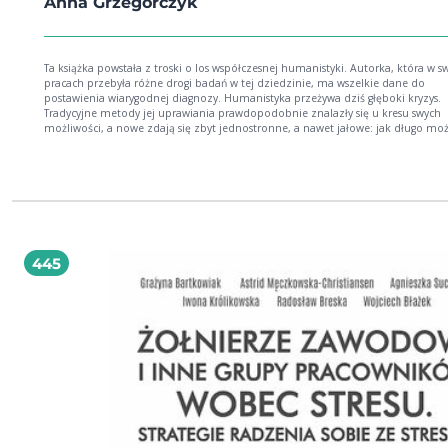
Anna Grzegorczyk
Ta książka powstała z troski o los współczesnej humanistyki. Autorka, która w s
pracach przebyła różne drogi badań w tej dziedzinie, ma wszelkie dane do
postawienia wiarygodnej diagnozy. Humanistyka przeżywa dziś głęboki kryzys.
Tradycyjne metody jej uprawiania prawdopodobnie znalazły się u kresu swych
możliwości, a nowe zdają się zbyt jednostronne, a nawet jałowe: jak długo mo
dekonstruować zastane struktury semiotyczne albo interpretować interpretacje
Wyjściem wydaje się ponowne wniknięcie w samą istotę humanistyki i podjęcie
ponownego zbadania jej źródeł. Zadaniem nauk humanistycznych jest nie tyle
poznawanie, a nawet rozumienie szeroko ujmowanej rzeczywistości człowieka, 
pojmowanie. A to polega na poznaniu zarazem uobecniającym i uczestnicząc
przede wszystkim zaś skierowanym na ostateczne źródło sensu Absolut. Sprost
temu zadaniu najbliższa jest fenomenologia, zwłaszcza w tej wersji, jaką prop
Edyta Stein. W ramach tak rozumianej fenomenologicznej humanistyki trzeba
445
ponownie przebadać obszary filozoficznej antropologii, hermeneutyki i semioty
także otworzyć się na poznawanie czysto duchowe, do którego przybliża
doświadczenie religijne. Prowadzeni integralną (nie tylko czysto intelektualną)
ducha możemy spodziewać się łaski dotknięcia sensu, a w nim nadziei odrodz
wielkiej, autentycznej humanistyki. Książka prof. Anny Grzegorczyk jest niezwykle
ważna. Nie ukrywa krytycznego stanu dzisiejszej humanistyki, niczego nie odrz
jej dotychczasowego dorobku: sugeruje raczej, by go przemyśleć na nowo. Prz
wszystkim zaś uzupełnić jej wymiar horyzontalny wertykalnym: spojrzeniem k
wartościom najwyższym. Do źródła zawsze idzie się pod prąd.