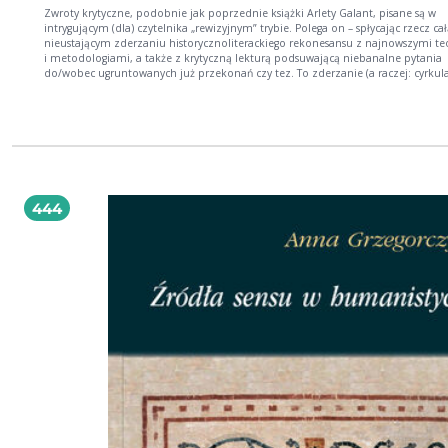
Zwroty krytyczne, podobnie jak poprzednie książki Arlety Galant, pisane są w
intrygującym (dla) czytelnika „rewizyjnym” trybie. Polega on – spłycając rzecz cał
nieustającym zderzaniu historycznoliterackiego rekonesansu z najnowszymi te
i metodologiami, a także z krytyczną lekturą podsuwającą niebanalne pytania
do/wobec ugruntowanych już przekonań czy tez. To zderzanie (a raczej: cyrkul
zderzeń) nie ma jednak charakteru autorytatywnych gestów kogoś, kto „wie lepi
lecz odbywa się w konsekwentnie utrzymywanym przez Autorkę trybie pełnego
jednocześnie – empatii i przekory, podziwu i krytycyzmu czytania tekstów, a t
życzliwego i przenikliwego zarazem nicowania stojących za nimi konceptów i
teoretycznych umocowań. Takim trybem czytanio-pisania Arleta Galant pokazu
najlepsze strony polskiej literackiej krytyki feministycznej. Traktując feminizm j
„poważną światopoglądową robotę”, nie ucieka bowiem przed problematyczn
kwestiami i kłopotliwymi pytaniami, stawianymi różnym feministycznym teori
444
praktykom. dr hab. Dorota Kozicka