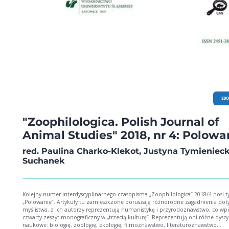
EB
"Zoophilologica. Polish Journal of
Animal Studies" 2018, nr 4: Polowa
red. Paulina Charko-Klekot, Justyna Tymieniec
Suchanek
Kolejny numer interdyscyplinarnego czasopisma „Zoophilologica” 2018/4 nosi t
„Polowanie”. Artykuły tu zamieszczone poruszają różnorodne zagadnienia dot
myślistwa, a ich autorzy reprezentują humanistykę i przyrodoznawstwo, co wpi
czwarty zeszyt monograficzny w „trzecią kulturę”. Reprezentują oni różne dyscy
naukowe: biologię, zoologię, ekologię, filmoznawstwo, literaturoznawstwo,