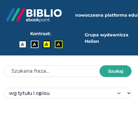
nowoczesna platforma edu
Kontrast:
Grupa wydawnicza
Helion
A
A
A
A
Szukaj