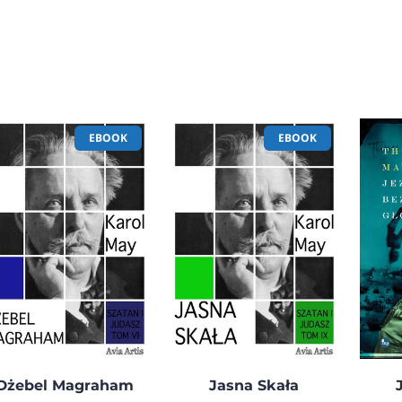
EBOOK
EBOOK
Dżebel Magraham
Jasna Skała