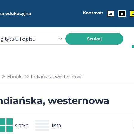
Kontrast:
ma edukacyjna
A
A
Szukaj
Ebooki
Indiańska, westernowa
ndiańska, westernowa
siatka
lista