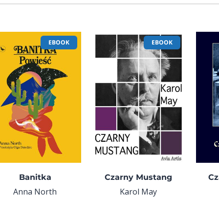
EBOOK
EBOOK
Banitka
Czarny Mustang
Cz
Anna North
Karol May