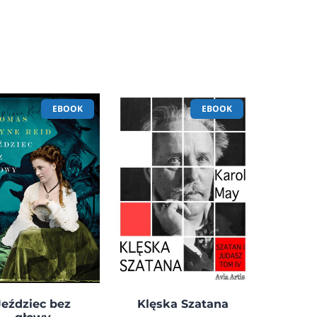
EBOOK
EBOOK
Jeździec bez
Klęska Szatana