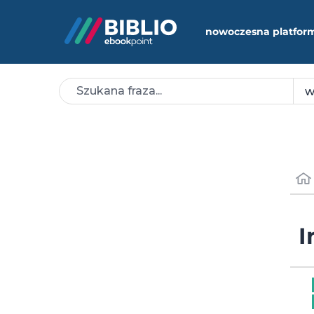
nowoczesna platfor
I