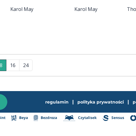
Karol May
Karol May
Tho
8
16
24
|
|
regulamin
polityka prywatności
p
int
Beya
Bezdroza
Czytalisek
Sensus