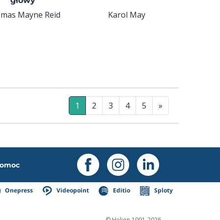
głowy
mas Mayne Reid
Karol May
1
2
3
4
5
»
omoc
Onepress
Videopoint
Editio
Sploty
© Helion 1991-2026