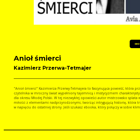
EBO
Anioł śmierci
Kazimierz Przerwa-Tetmajer
"Anioł śmierci" Kazimierza Przerwy-Tetmajera to fascynująca powieść, która pr
czytelnika w mroczny świat wypełniony tajemnicą i mistycyzmem charakterys
dla okresu Młodej Polski. W tej niezwykłej opowieści autor mistrzowsko splata 
miłości z elementami nadprzyrodzonymi, tworząc intrygującą historię, która 
w napięciu do ostatniej strony. Jeśli szukasz ebooka, który połączy w sobie klim
modernistycznej prozy z uniwersalnymi pytaniami o życie, śmierć i przeznaczen
pozycja powinna znaleźć się na Twojej liście lektur.