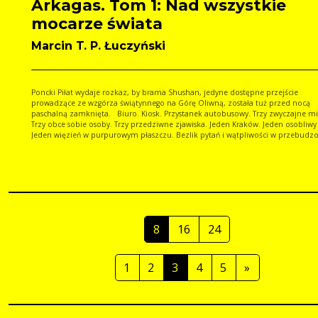
Arkagas. Tom 1: Nad wszystkie
mocarze świata
Marcin T. P. Łuczyński
Poncki Piłat wydaje rozkaz, by brama Shushan, jedyne dostępne przejście
prowadzące ze wzgórza świątynnego na Górę Oliwną, została tuż przed nocą
paschalną zamknięta. Biuro. Kiosk. Przystanek autobusowy. Trzy zwyczajne mi
Trzy obce sobie osoby. Trzy przedziwne zjawiska. Jeden Kraków. Jeden osobliwy plan.
Jeden więzień w purpurowym płaszczu. Bezlik pytań i wątpliwości w przebud
mieście. Książka dla czytelników, którzy po lekturze "Kodu Leonarda da Vinci"
"Mistrza i Małgorzaty" i "Spisku sykstyńskiego" dochodzą do wniosku, że jeszcze
czegoś im w tej kolekcji brak do pełni szczęścia.
8
16
24
1
2
3
4
5
»