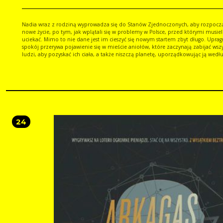
Nadia wraz z rodziną wyprowadza się do Stanów Zjednoczonych, aby rozpocz
nowe życie, po tym, jak wplątali się w problemy w Polsce, przed którymi musiel
uciekać. Mimo to nie dane jest im cieszyć się nowym startem zbyt długo. Upra
spokój przerywa pojawienie się w mieście aniołów, które zaczynają zabijać wszy
ludzi, aby pozyskać ich ciała, a także niszczą planetę, uporządkowując ją wedł
swoich upodobań. Nadia musi rozdzielić się z rodziną i rozpocząć walkę o
przetrwanie. Razem z grupą rebeliantów postanawia stawić czoła intruzom, je
wtedy okazuje się, że to nie będzie takie proste, ponieważ sama jest w pewien
z nimi powiązana. Którą stronę wybierze i dla kogo postanowi walczyć? Czy ani
które stąpiły na Ziemię są gorsze od ludzi? Arkadia to powieść nie tylko o apokalipsie,
ale także o sile miłości i wiary. Dopóki nie tracimy nadziei, to wszystko jest moż
każdy upadek możemy potraktować jako kolejną lekcję
24