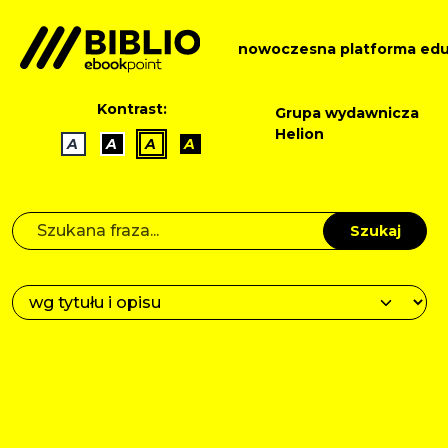
nowoczesna platforma edu
Kontrast:
Grupa wydawnicza
Helion
A
A
A
A
Szukaj