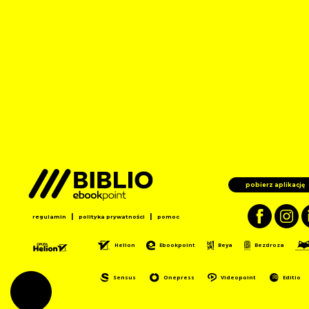
pobierz aplikację
|
|
regulamin
polityka prywatności
pomoc
Helion
Ebookpoint
Beya
Bezdroza
Sensus
Onepress
Videopoint
Editio