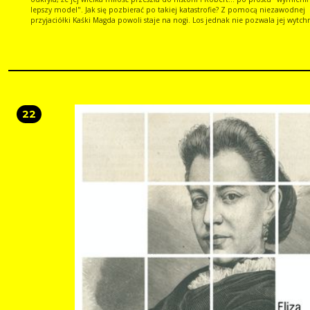
lepszy model". Jak się pozbierać po takiej katastrofie? Z pomocą niezawodnej
przyjaciółki Kaśki Magda powoli staje na nogi. Los jednak nie pozwala jej wytchn
musi zmierzyć się z kolejnymi kłopotami oraz emocjami, które budzi w niej p
sympatyczny mężczyzna. Czy uda jej się poukładać życie na własnych zasadach
Nowik w pełnej humoru, optymizmu i wzruszeń powieści dowodzi, że czasem 
wydaje się końcem, może być tak naprawdę dopiero początkiem. Bo na miłość
nie jest za późno, ale na samotność zawsze za wcześnie! Wydanie książki z duż
czytelną czcionką.
22