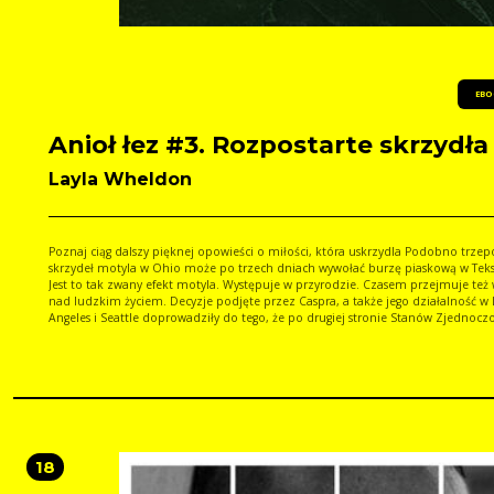
EBO
Anioł łez #3. Rozpostarte skrzydła
Layla Wheldon
Poznaj ciąg dalszy pięknej opowieści o miłości, która uskrzydla Podobno trzepot
skrzydeł motyla w Ohio może po trzech dniach wywołać burzę piaskową w Teks
Jest to tak zwany efekt motyla. Występuje w przyrodzie. Czasem przejmuje też
nad ludzkim życiem. Decyzje podjęte przez Caspra, a także jego działalność w Los
Angeles i Seattle doprowadziły do tego, że po drugiej stronie Stanów Zjednocz
w Nowym Jorku, życie Diany i jej najbliższych jest zagrożone. Teraz Diana musi 
tylko walczyć o bezpieczeństwo swoje i syna, lecz również skutecznie ukrywać s
prawdziwą tożsamość. Na drugiej półkuli Daniel zmaga się z własnymi demonami.
Czuje się bezsilny wobec niemożności przebywania z ukochaną i dzieckiem wt
gdy one najbardziej tego potrzebują. Ma świadomość, że nic nie zwróci im str
czasu. Szuka więc drogi do odkupienia swoich win i stłumienia wyrzutów sumie
18