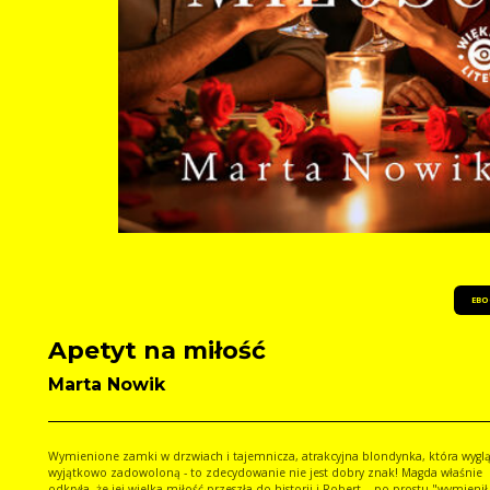
EBO
Apetyt na miłość
Marta Nowik
Wymienione zamki w drzwiach i tajemnicza, atrakcyjna blondynka, która wygl
wyjątkowo zadowoloną - to zdecydowanie nie jest dobry znak! Magda właśnie
odkryła, że jej wielka miłość przeszła do historii i Robert... po prostu "wymienił